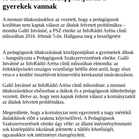
gyerekek vannak
A mostani tiltakozásokhoz az vezetett, hogy a pedagógusok
korábban nem kaptak választ az általuk felvetett problémákra –
mondta Galló Istvánné, a PSZ elnöke az InfoRádió Aréna című
műsorában 2016. február 5-én. Hallgassa meg a beszélgetést
A pedagógusok tiltakozásának középpontjában a gyermekek állnak
– hangsúlyozta a Pedagógusok Szakszervezetének elnöke. Galló
Istvánné az InfoRádió Aréna című műsorában elmondta: az
érdekképviselet országos vezetősége hétfőn dönt arról, hogy részt
vesz-e a keddre összehívott köznevelési kerekasztal tanácskozáson.
Galló Istvánné az InfoRádió Aréna című műsorában: a mostani
tiltakozásokhoz elsősorban a diákok és a pedagógusok túlterheltsége
vezetett, illetve az, hogy nem kaptak érdemi választ a kormányzattól
az általuk felvetett problémákra.
Megemlítette, hogy a kormányzat nem egyeztetett a nagy mértékű
átalakítások előtt a szakma képviselőivel. A Pedagógusok
Szakszervezetének elnöke úgy vélte: az állami intézményfenntartó
sok kistelepülési iskolának jelentette a túlélés lehetőségét,
ugyanakkor sok intézményt elszegényített.