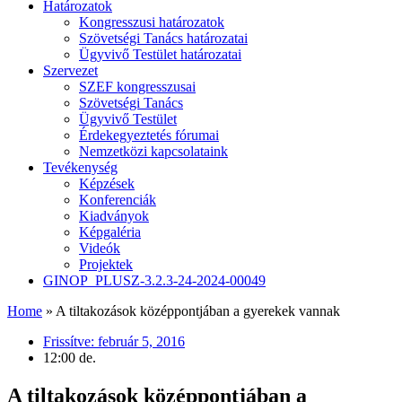
Határozatok
Kongresszusi határozatok
Szövetségi Tanács határozatai
Ügyvivő Testület határozatai
Szervezet
SZEF kongresszusai
Szövetségi Tanács
Ügyvivő Testület
Érdekegyeztetés fórumai
Nemzetközi kapcsolataink
Tevékenység
Képzések
Konferenciák
Kiadványok
Képgaléria
Videók
Projektek
GINOP_PLUSZ-3.2.3-24-2024-00049
Home
»
A tiltakozások középpontjában a gyerekek vannak
Frissítve:
február 5, 2016
12:00 de.
A tiltakozások középpontjában a