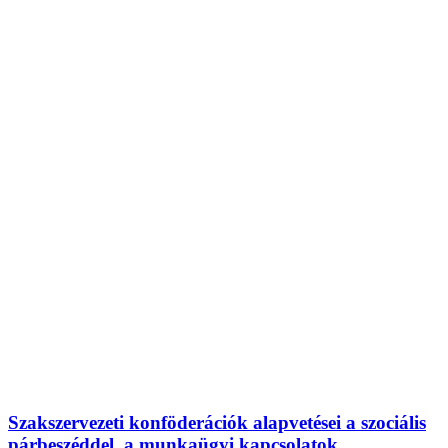
Szakszervezeti konföderációk alapvetései a szociális
párbeszéddel, a munkaügyi kapcsolatok