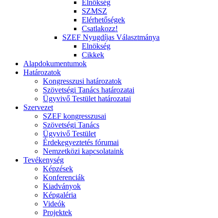
Elnökség
SZMSZ
Elérhetőségek
Csatlakozz!
SZEF Nyugdíjas Választmánya
Elnökség
Cikkek
Alapdokumentumok
Határozatok
Kongresszusi határozatok
Szövetségi Tanács határozatai
Ügyvivő Testület határozatai
Szervezet
SZEF kongresszusai
Szövetségi Tanács
Ügyvivő Testület
Érdekegyeztetés fórumai
Nemzetközi kapcsolataink
Tevékenység
Képzések
Konferenciák
Kiadványok
Képgaléria
Videók
Projektek