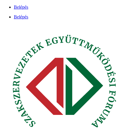
Ugrás
Belépés
a
Belépés
tartalomhoz