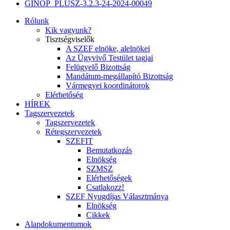
GINOP_PLUSZ-3.2.3-24-2024-00049
Rólunk
Kik vagyunk?
Tisztségviselők
A SZEF elnöke, alelnökei
Az Ügyvivő Testület tagjai
Felügyelő Bizottság
Mandátum-megállapító Bizottság
Vármegyei koordinátorok
Elérhetőség
HÍREK
Tagszervezetek
Tagszervezetek
Rétegszervezetek
SZEFIT
Bemutatkozás
Elnökség
SZMSZ
Elérhetőségek
Csatlakozz!
SZEF Nyugdíjas Választmánya
Elnökség
Cikkek
Alapdokumentumok