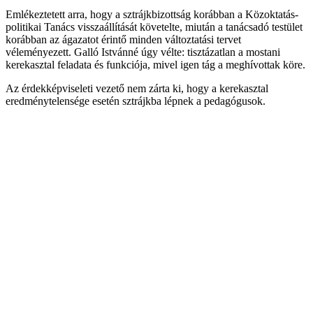
Emlékeztetett arra, hogy a sztrájkbizottság korábban a Közoktatás-
politikai Tanács visszaállítását követelte, miután a tanácsadó testület
korábban az ágazatot érintő minden változtatási tervet
véleményezett. Galló Istvánné úgy vélte: tisztázatlan a mostani
kerekasztal feladata és funkciója, mivel igen tág a meghívottak köre.
Az érdekképviseleti vezető nem zárta ki, hogy a kerekasztal
eredménytelensége esetén sztrájkba lépnek a pedagógusok.