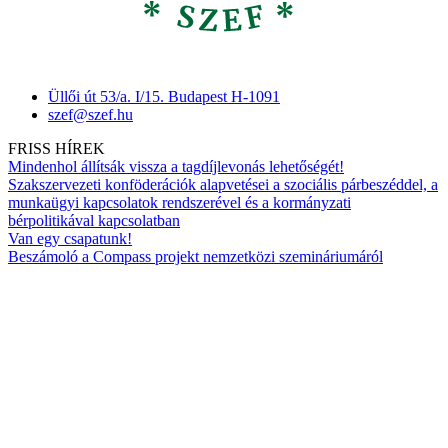
Üllői út 53/a. I/15. Budapest H-1091
szef@szef.hu
FRISS HÍREK
Mindenhol állítsák vissza a tagdíjlevonás lehetőségét!
Szakszervezeti konföderációk alapvetései a szociális párbeszéddel, a
munkaügyi kapcsolatok rendszerével és a kormányzati
bérpolitikával kapcsolatban
Van egy csapatunk!
Beszámoló a Compass projekt nemzetközi szemináriumáról