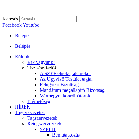
Keresés
Facebook
Youtube
Belépés
Belépés
Rólunk
Kik vagyunk?
Tisztségviselők
A SZEF elnöke, alelnökei
Az Ügyvivő Testület tagjai
Felügyelő Bizottság
Mandátum-megállapító Bizottság
Vármegyei koordinátorok
Elérhetőség
HÍREK
Tagszervezetek
Tagszervezetek
Rétegszervezetek
SZEFIT
Bemutatkozás