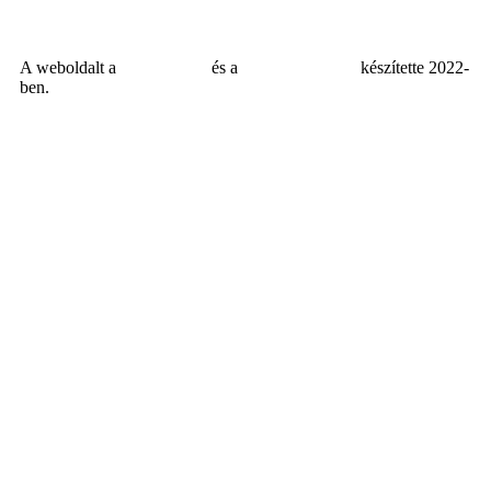
A weboldalt a
MDNGroup
és a
DellART Studio
készítette 2022-
ben.