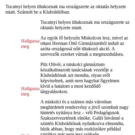
Tucatnyi helyen tiltakoznak ma országszerte az oktatás helyzete
miatt. Számolt be a Klubrádióban.
Tucatnyi helyen tiltakoznak ma országszerte az
oktatás helyzete miatt.
Az egyik fő helyszín Miskolcon lesz, mivel az
Hallgassa
ottani Herman Ottó Gimnáziumból indult az
meg
azóta országossá nőtt tiltakozó akció. A
szervezők ezreket várnak a megmozdulásra.
Pilz Olivér, a miskolci gimnázium
közalkalmazotti tanácsának vezetője a
Klubrádiónak azt mondta, olyan erőt
képviselnek, amit nem hagyhat figyelmen
kívül a hatalom a most kezdődő
Hallgassa
tárgyalásokon.
meg
A miskolci és a számos más városban
meghirdetett rendezvény a jövő szombati nagy
tüntetés nyitánya lesz – véli Pedagógusok
Szakszervezetének elnöke. Galló Istvánné a
szintén Klubrádiónak nyilatkozva elmondta,
bízik abban, hogy más eszközökre például
sztrájkra már nem lesz szükség.