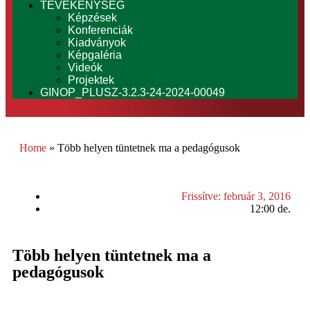
TEVÉKENYSÉG
Képzések
Konferenciák
Kiadványok
Képgaléria
Videók
Projektek
GINOP_PLUSZ-3.2.3-24-2024-00049
Home
»
Több helyen tüntetnek ma a pedagógusok
Frissítve:
február 3, 2016
12:00 de.
Több helyen tüntetnek ma a
pedagógusok