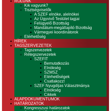
RÓLUNK
Kik vagyunk?
Tisztségviselők
A SZEF elnöke, alelnökei
Az Ügyvivő Testület tagjai
Felügyelő Bizottság
Mandátum-megállapító Bizottság
Vármegyei koordinátorok
Elérhetőség
HÍREK
TAGSZERVEZETEK
Tagszervezetek
Rétegszervezetek
SZEFIT
Bemutatkozás
Elnökség
SZMSZ
Elérhetőségek
Csatlakozz!
SZEF Nyugdíjas Választmánya
Elnökség
Cikkek
ALAPDOKUMENTUMOK
HATÁROZATOK
Kongresszusi határozatok