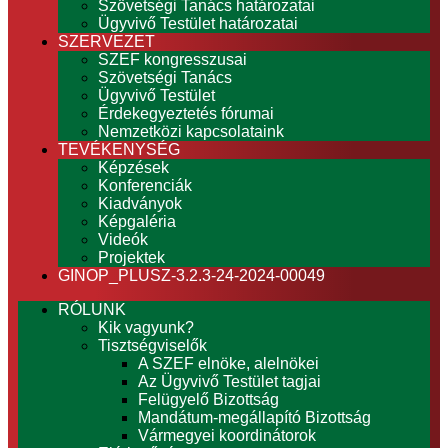
Szövetségi Tanács határozatai
Ügyvivő Testület határozatai
SZERVEZET
SZEF kongresszusai
Szövetségi Tanács
Ügyvivő Testület
Érdekegyeztetés fórumai
Nemzetközi kapcsolataink
TEVÉKENYSÉG
Képzések
Konferenciák
Kiadványok
Képgaléria
Videók
Projektek
GINOP_PLUSZ-3.2.3-24-2024-00049
RÓLUNK
Kik vagyunk?
Tisztségviselők
A SZEF elnöke, alelnökei
Az Ügyvivő Testület tagjai
Felügyelő Bizottság
Mandátum-megállapító Bizottság
Vármegyei koordinátorok