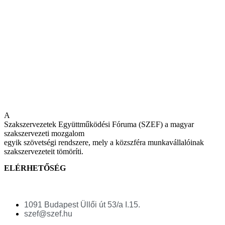
A
Szakszervezetek Együttműködési Fóruma (SZEF) a magyar
szakszervezeti mozgalom
egyik szövetségi rendszere, mely a közszféra munkavállalóinak
szakszervezeteit tömöríti.
ELÉRHETŐSÉG
1091 Budapest Üllői út 53/a I.15.
szef@szef.hu