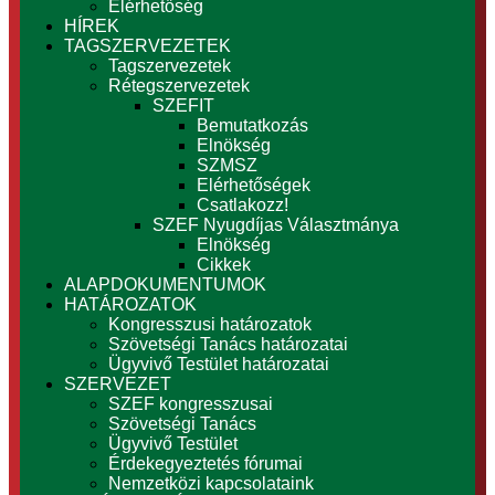
Elérhetőség
HÍREK
TAGSZERVEZETEK
Tagszervezetek
Rétegszervezetek
SZEFIT
Bemutatkozás
Elnökség
SZMSZ
Elérhetőségek
Csatlakozz!
SZEF Nyugdíjas Választmánya
Elnökség
Cikkek
ALAPDOKUMENTUMOK
HATÁROZATOK
Kongresszusi határozatok
Szövetségi Tanács határozatai
Ügyvivő Testület határozatai
SZERVEZET
SZEF kongresszusai
Szövetségi Tanács
Ügyvivő Testület
Érdekegyeztetés fórumai
Nemzetközi kapcsolataink