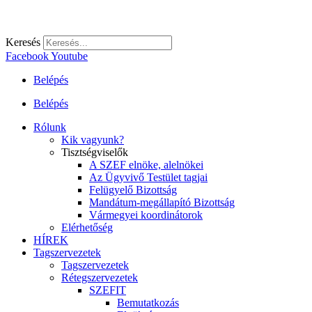
Keresés
Facebook
Youtube
Belépés
Belépés
Rólunk
Kik vagyunk?
Tisztségviselők
A SZEF elnöke, alelnökei
Az Ügyvivő Testület tagjai
Felügyelő Bizottság
Mandátum-megállapító Bizottság
Vármegyei koordinátorok
Elérhetőség
HÍREK
Tagszervezetek
Tagszervezetek
Rétegszervezetek
SZEFIT
Bemutatkozás