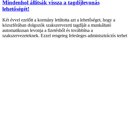
Mindenhol állítsák vissza a tagdíjlevonás
lehetőségét!
Két évvel ezelőtt a kormány letiltotta azt a lehetőséget, hogy a
közszférában dolgozók szakszervezeti tagdíját a munkáltató
automatikusan levonja a fizetésből és továbbítsa a
szakszervezeteknek. Ezzel rengeteg felesleges adminisztrációs terhet