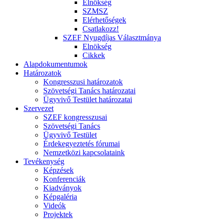
Elnökség
SZMSZ
Elérhetőségek
Csatlakozz!
SZEF Nyugdíjas Választmánya
Elnökség
Cikkek
Alapdokumentumok
Határozatok
Kongresszusi határozatok
Szövetségi Tanács határozatai
Ügyvivő Testület határozatai
Szervezet
SZEF kongresszusai
Szövetségi Tanács
Ügyvivő Testület
Érdekegyeztetés fórumai
Nemzetközi kapcsolataink
Tevékenység
Képzések
Konferenciák
Kiadványok
Képgaléria
Videók
Projektek