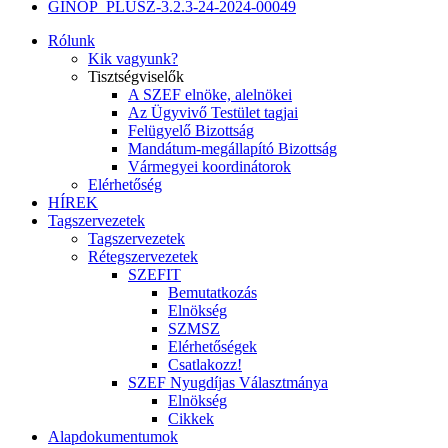
GINOP_PLUSZ-3.2.3-24-2024-00049
Rólunk
Kik vagyunk?
Tisztségviselők
A SZEF elnöke, alelnökei
Az Ügyvivő Testület tagjai
Felügyelő Bizottság
Mandátum-megállapító Bizottság
Vármegyei koordinátorok
Elérhetőség
HÍREK
Tagszervezetek
Tagszervezetek
Rétegszervezetek
SZEFIT
Bemutatkozás
Elnökség
SZMSZ
Elérhetőségek
Csatlakozz!
SZEF Nyugdíjas Választmánya
Elnökség
Cikkek
Alapdokumentumok