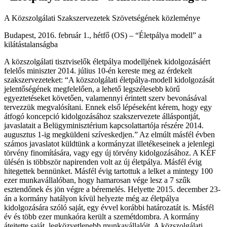
A Közszolgálati Szakszervezetek Szövetségének közleménye
Budapest, 2016. február 1., hétfő (OS) – “Életpálya modell” a
kilátástalanságba
A közszolgálati tisztviselők életpálya modelljének kidolgozásáért
felelős miniszter 2014. július 10-én kereste meg az érdekelt
szakszervezeteket: “A közszolgálati életpálya-modell kidolgozását
jelentőségének megfelelően, a lehető legszélesebb körű
egyeztetéseket követően, valamennyi érintett szerv bevonásával
tervezzük megvalósítani. Ennek első lépéseként kérem, hogy egy
átfogó koncepció kidolgozásához szakszervezete álláspontját,
javaslatait a Belügyminisztérium kapcsolattartója részére 2014.
augusztus 1-ig megküldeni szíveskedjen.” Az elmúlt másfél évben
számos javaslatot küldtünk a kormányzat illetékeseinek a jelenlegi
törvény finomítására, vagy egy új törvény kidolgozásához. A KÉF
ülésén is többször napirenden volt az új életpálya. Másfél évig
hitegettek bennünket. Másfél évig tartottuk a lelket a mintegy 100
ezer munkavállalóban, hogy hamarosan vége lesz a 7 szűk
esztendőnek és jön végre a béremelés. Helyette 2015. december 23-
án a kormány hatályon kívül helyezte még az életpálya
kidolgozására szóló saját, egy évvel korábbi határozatát is. Másfél
év és több ezer munkaóra került a szemétdombra. A kormány
átejtette saját, legközvetlenebb munkavállalóit. A közszolgálati