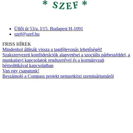
Üllői út 53/a. I/15. Budapest H-1091
szef@szef.hu
FRISS HÍREK
Mindenhol állítsák vissza a tagdíjlevonás lehetőségét!
Szakszervezeti konföderációk alapvetései a szociális párbeszéddel, a
munkaügyi kapcsolatok rendszerével és a kormányzati
bérpolitikával kapcsolatban
Van egy csapatunk!
Beszámoló a Compass projekt nemzetközi szemináriumáról