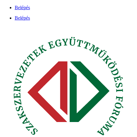
Ugrás
Belépés
a
Belépés
tartalomhoz