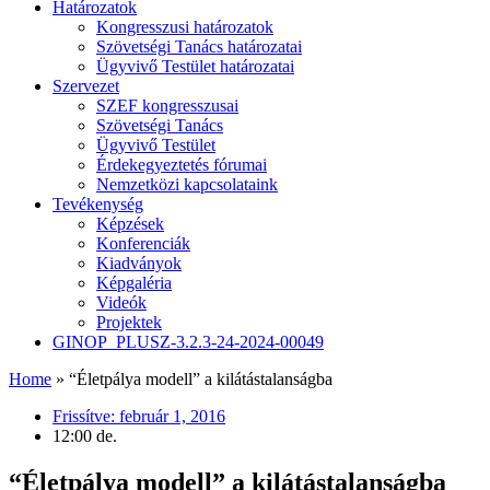
Határozatok
Kongresszusi határozatok
Szövetségi Tanács határozatai
Ügyvivő Testület határozatai
Szervezet
SZEF kongresszusai
Szövetségi Tanács
Ügyvivő Testület
Érdekegyeztetés fórumai
Nemzetközi kapcsolataink
Tevékenység
Képzések
Konferenciák
Kiadványok
Képgaléria
Videók
Projektek
GINOP_PLUSZ-3.2.3-24-2024-00049
Home
»
“Életpálya modell” a kilátástalanságba
Frissítve:
február 1, 2016
12:00 de.
“Életpálya modell” a kilátástalanságba