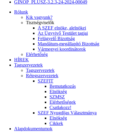
GINOP_PLUSZ-3.2.3-24-2024-00049
Rólunk
Kik vagyunk?
Tisztségviselők
A SZEF elnöke, alelnökei
Az Ügyvivő Testület tagjai
Felügyelő Bizottság
Mandátum-megállapító Bizottság
Vármegyei koordinátorok
Elérhetőség
HÍREK
Tagszervezetek
Tagszervezetek
Rétegszervezetek
SZEFIT
Bemutatkozás
Elnökség
SZMSZ
Elérhetőségek
Csatlakozz!
SZEF Nyugdíjas Választmánya
Elnökség
Cikkek
Alapdokumentumok