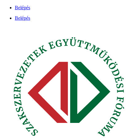
Ugrás
Belépés
a
Belépés
tartalomhoz