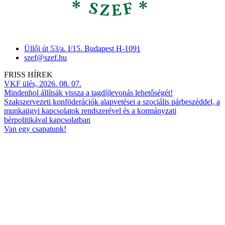
Üllői út 53/a. I/15. Budapest H-1091
szef@szef.hu
FRISS HÍREK
VKF ülés, 2026. 08. 07.
Mindenhol állítsák vissza a tagdíjlevonás lehetőségét!
Szakszervezeti konföderációk alapvetései a szociális párbeszéddel, a
munkaügyi kapcsolatok rendszerével és a kormányzati
bérpolitikával kapcsolatban
Van egy csapatunk!