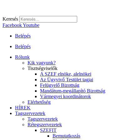
Keresés
Facebook
Youtube
Belépés
Belépés
Rólunk
Kik vagyunk?
Tisztségviselők
A SZEF elnöke, alelnökei
Az Ügyvivő Testület tagjai
Felügyelő Bizottság
Mandátum-megállapító Bizottság
Vármegyei koordinátorok
Elérhetőség
HÍREK
Tagszervezetek
Tagszervezetek
Rétegszervezetek
SZEFIT
Bemutatkozás