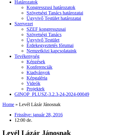
Határozatok
Kongresszusi határozatok
Szövetségi Tanács határozatai
Ügyvivő Testület határozatai
Szervezet
SZEF kongresszusai
Szövetségi Tanács
Ügyvivő Testület
Érdekegyeztetés fórumai
Nemzetközi kapcsolataink
Tevékenység
Képzések
Konferenciák
Kiadványok
Képgaléria
Videók
Projektek
GINOP_PLUSZ-3.2.3-24-2024-00049
Home
»
Levél Lázár Jánosnak
Frissítve:
január 28, 2016
12:00 de.
Levél Lázár Jánosnak