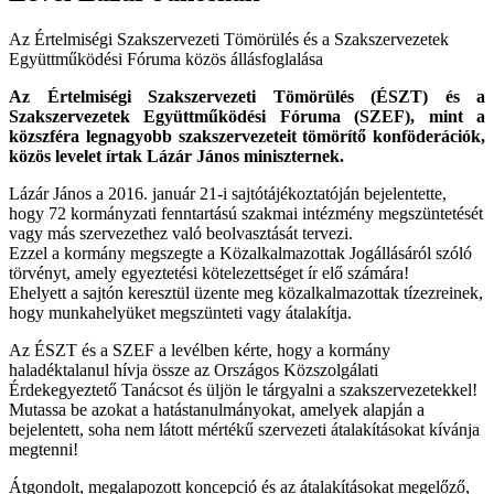
Az Értelmiségi Szakszervezeti Tömörülés és a Szakszervezetek
Együttműködési Fóruma közös állásfoglalása
Az Értelmiségi Szakszervezeti Tömörülés (ÉSZT) és a
Szakszervezetek Együttműködési Fóruma (SZEF), mint a
közszféra legnagyobb szakszervezeteit tömörítő konföderációk,
közös levelet írtak Lázár János miniszternek.
Lázár János a 2016. január 21-i sajtótájékoztatóján bejelentette,
hogy 72 kormányzati fenntartású szakmai intézmény megszüntetését
vagy más szervezethez való beolvasztását tervezi.
Ezzel a kormány megszegte a Közalkalmazottak Jogállásáról szóló
törvényt, amely egyeztetési kötelezettséget ír elő számára!
Ehelyett a sajtón keresztül üzente meg közalkalmazottak tízezreinek,
hogy munkahelyüket megszünteti vagy átalakítja.
Az ÉSZT és a SZEF a levélben kérte, hogy a kormány
haladéktalanul hívja össze az Országos Közszolgálati
Érdekegyeztető Tanácsot és üljön le tárgyalni a szakszervezetekkel!
Mutassa be azokat a hatástanulmányokat, amelyek alapján a
bejelentett, soha nem látott mértékű szervezeti átalakításokat kívánja
megtenni!
Átgondolt, megalapozott koncepció és az átalakításokat megelőző,