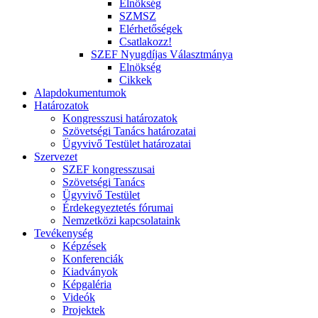
Elnökség
SZMSZ
Elérhetőségek
Csatlakozz!
SZEF Nyugdíjas Választmánya
Elnökség
Cikkek
Alapdokumentumok
Határozatok
Kongresszusi határozatok
Szövetségi Tanács határozatai
Ügyvivő Testület határozatai
Szervezet
SZEF kongresszusai
Szövetségi Tanács
Ügyvivő Testület
Érdekegyeztetés fórumai
Nemzetközi kapcsolataink
Tevékenység
Képzések
Konferenciák
Kiadványok
Képgaléria
Videók
Projektek