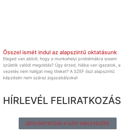
Ősszel ismét indul az alapszintű oktatásunk
Eleged van abból, hogy a munkahelyi problémákra sosem
születik valódi megoldás? Úgy érzed, hiába van igazatok, a
vezetés nem hallgat meg titeket? A SZEF őszi alapszintű
képzésén nem száraz jogszabályokat
HÍRLEVÉL FELIRATKOZÁS
FELIRATKOZÁS A SZEF HÍRLEVELÉRE