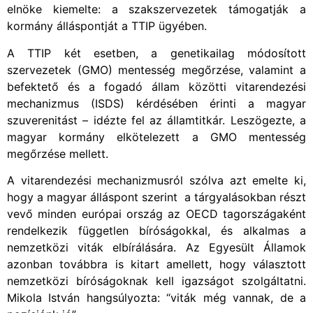
elnöke kiemelte: a szakszervezetek támogatják a
kormány álláspontját a TTIP ügyében.
A TTIP két esetben, a genetikailag módosított
szervezetek (GMO) mentesség megőrzése, valamint a
befektető és a fogadó állam közötti vitarendezési
mechanizmus (ISDS) kérdésében érinti a magyar
szuverenitást – idézte fel az államtitkár. Leszögezte, a
magyar kormány elkötelezett a GMO mentesség
megőrzése mellett.
A vitarendezési mechanizmusról szólva azt emelte ki,
hogy a magyar álláspont szerint a tárgyalásokban részt
vevő minden európai ország az OECD tagországaként
rendelkezik független bíróságokkal, és alkalmas a
nemzetközi viták elbírálására. Az Egyesült Államok
azonban továbbra is kitart amellett, hogy választott
nemzetközi bíróságoknak kell igazságot szolgáltatni.
Mikola István hangsúlyozta: “viták még vannak, de a