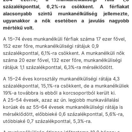
százalékponttal, 6,2%-ra csökkent. A férfiakat
alacsonyabb szintű munkanélküliség jellemezte,
ugyanakkor a nők esetében a javulás nagyobb
mértékű volt.
A 15–74 éves munkanélküli férfiak száma 17 ezer fővel,
152 ezer főre, munkanélküliségi rátájuk 0,9
százalékponttal, 6,1%-ra csökkent. A munkanélküli nők
száma 20 ezer fővel, 132 ezer főre, munkanélküliségi
rátájuk 1,1 százalékponttal, 6,3%-ra mérséklődött.
A 15–24 éves korosztály munkanélküliségi rátája 4,3
százalékponttal, 15,1%-ra csökkent, de a munkanélküliek
19%-a továbbra is ebből a korcsoportból került ki.
A 25–54 évesek, azaz az ún. legjobb munkavállalási
korúak és az 55–64 évesek munkanélküliségi rátája is
mérséklődött, előbbieké 0,6 százalékponttal, 5,6%-ra,
utóbbiaké 0,7 százalékponttal, 5,3%-ra.