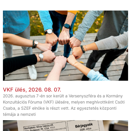
VKF ülés, 2026. 08. 07.
2026. augusztus 7-én sor került a Versenyszféra és a Kormány
Konzultációs Fóruma (VKF) ülésére, melyen meghívottként Csóti
Csaba, a SZEF elnöke is részt vett. Az egyeztetés központi
témája a nemzeti