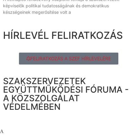
képviselők politikai tudatosságának és demokratikus
készségeinek megerősítése volt a
HÍRLEVÉL FELIRATKOZÁS
FELIRATKOZÁS A SZEF HÍRLEVELÉRE
SZAKSZERVEZETEK
EGYÜTTMŰKÖDÉSI FÓRUMA -
A KÖZSZOLGÁLAT
VÉDELMÉBEN
A