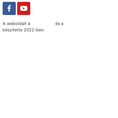
A weboldalt a
MDNGroup
és a
DellART Studio
készítette 2022-ben.