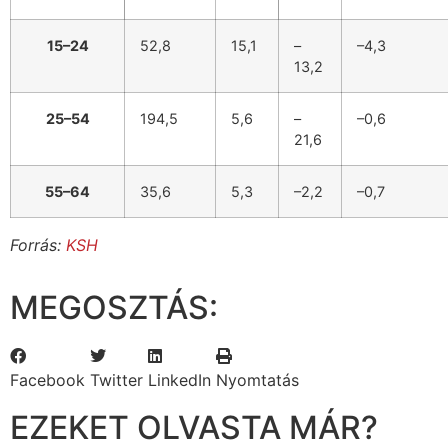
15–24
52,8
15,1
–
–4,3
13,2
25–54
194,5
5,6
–
–0,6
21,6
55–64
35,6
5,3
–2,2
–0,7
Forrás:
KSH
MEGOSZTÁS:
Facebook
Twitter
LinkedIn
Nyomtatás
EZEKET OLVASTA MÁR?