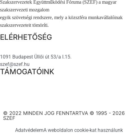
Szakszervezetek Együttműködési Fóruma (SZEF) a magyar
szakszervezeti mozgalom
egyik szövetségi rendszere, mely a közszféra munkavállalóinak
szakszervezeteit tömöríti.
ELÉRHETŐSÉG
1091 Budapest Üllői út 53/a I.15.
szef@szef.hu
TÁMOGATÓINK
© 2022 MINDEN JOG FENNTARTVA © 1995 - 2026
SZEF
Adatvédelem
A weboldalon cookie-kat használunk