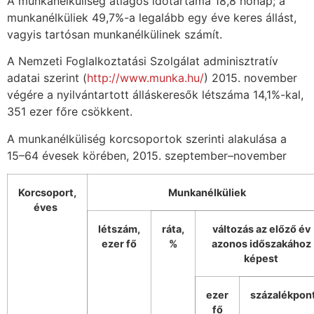
A munkanélküliség átlagos időtartama 18,8 hónap; a
munkanélküliek 49,7%-a legalább egy éve keres állást,
vagyis tartósan munkanélkülinek számít.
A Nemzeti Foglalkoztatási Szolgálat adminisztratív
adatai szerint (
http://www.munka.hu/
) 2015. november
végére a nyilvántartott álláskeresők létszáma 14,1%-kal,
351 ezer főre csökkent.
A munkanélküliség korcsoportok szerinti alakulása a
15–64 évesek körében, 2015. szeptember–november
Korcsoport,
Munkanélküliek
éves
létszám,
ráta,
változás az előző év
ezer fő
%
azonos időszakához
képest
ezer
százalékpon
fő