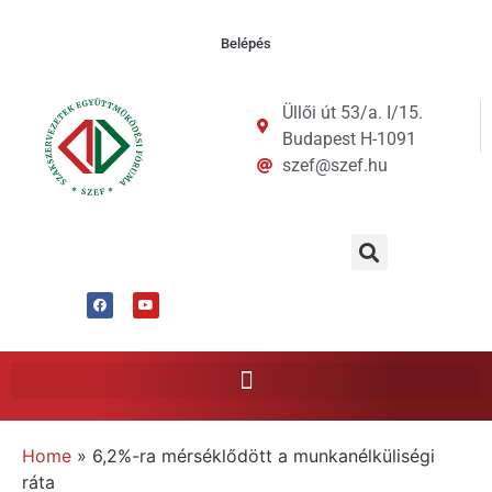
Belépés
Üllői út 53/a. I/15.
Budapest H-1091
szef@szef.hu
Home
»
6,2%-ra mérséklődött a munkanélküliségi
ráta