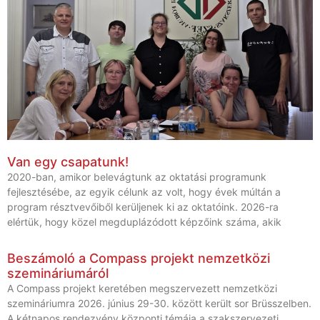
Van egy csapatunk!
2020-ban, amikor belevágtunk az oktatási programunk
fejlesztésébe, az egyik célunk az volt, hogy évek múltán a
program résztvevőiből kerüljenek ki az oktatóink. 2026-ra
elértük, hogy közel megduplázódott képzőink száma, akik
Beszámoló a Compass projekt nemzetközi
szemináriumáról
A Compass projekt keretében megszervezett nemzetközi
szemináriumra 2026. június 29-30. között került sor Brüsszelben.
A kétnapos rendezvény központi témája a szakszervezeti