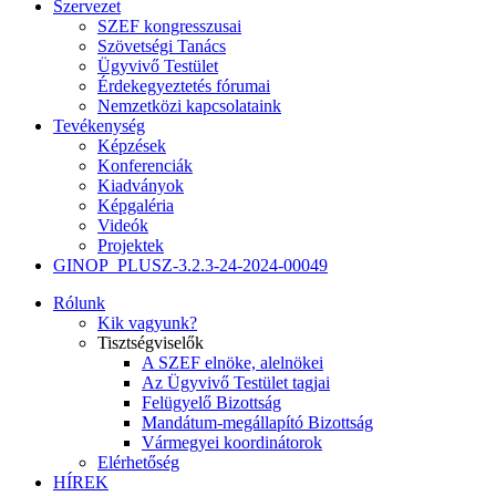
Szervezet
SZEF kongresszusai
Szövetségi Tanács
Ügyvivő Testület
Érdekegyeztetés fórumai
Nemzetközi kapcsolataink
Tevékenység
Képzések
Konferenciák
Kiadványok
Képgaléria
Videók
Projektek
GINOP_PLUSZ-3.2.3-24-2024-00049
Rólunk
Kik vagyunk?
Tisztségviselők
A SZEF elnöke, alelnökei
Az Ügyvivő Testület tagjai
Felügyelő Bizottság
Mandátum-megállapító Bizottság
Vármegyei koordinátorok
Elérhetőség
HÍREK