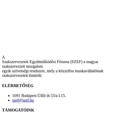
A
Szakszervezetek Együttműködési Fóruma (SZEF) a magyar
szakszervezeti mozgalom
egyik szövetségi rendszere, mely a közszféra munkavállalóinak
szakszervezeteit tömöríti.
ELÉRHETŐSÉG
1091 Budapest Üllői út 53/a I.15.
szef@szef.hu
TÁMOGATÓINK