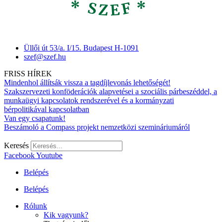
Üllői út 53/a. I/15. Budapest H-1091
szef@szef.hu
FRISS HÍREK
Mindenhol állítsák vissza a tagdíjlevonás lehetőségét!
Szakszervezeti konföderációk alapvetései a szociális párbeszéddel, a
munkaügyi kapcsolatok rendszerével és a kormányzati
bérpolitikával kapcsolatban
Van egy csapatunk!
Beszámoló a Compass projekt nemzetközi szemináriumáról
Keresés
Facebook
Youtube
Belépés
Belépés
Rólunk
Kik vagyunk?