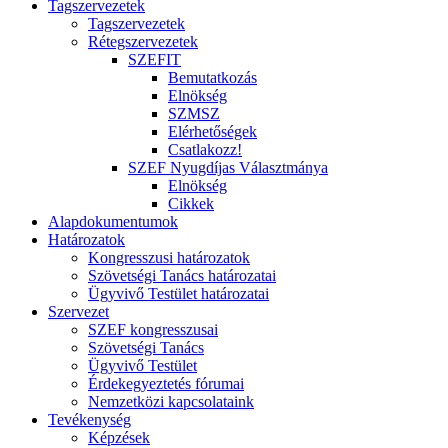
Tagszervezetek
Tagszervezetek
Rétegszervezetek
SZEFIT
Bemutatkozás
Elnökség
SZMSZ
Elérhetőségek
Csatlakozz!
SZEF Nyugdíjas Választmánya
Elnökség
Cikkek
Alapdokumentumok
Határozatok
Kongresszusi határozatok
Szövetségi Tanács határozatai
Ügyvivő Testület határozatai
Szervezet
SZEF kongresszusai
Szövetségi Tanács
Ügyvivő Testület
Érdekegyeztetés fórumai
Nemzetközi kapcsolataink
Tevékenység
Képzések