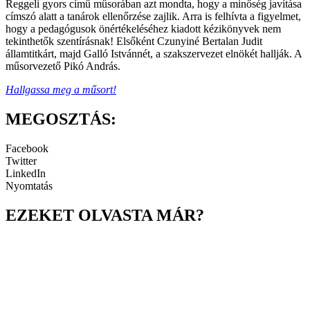
Reggeli gyors című műsorában azt mondta, hogy a minőség javítása
címszó alatt a tanárok ellenőrzése zajlik. Arra is felhívta a figyelmet,
hogy a pedagógusok önértékeléséhez kiadott kézikönyvek nem
tekinthetők szentírásnak! Elsőként Czunyiné Bertalan Judit
államtitkárt, majd Galló Istvánnét, a szakszervezet elnökét hallják. A
műsorvezető Pikó András.
Hallgassa meg a műsort!
MEGOSZTÁS:
Facebook
Twitter
LinkedIn
Nyomtatás
EZEKET OLVASTA MÁR?