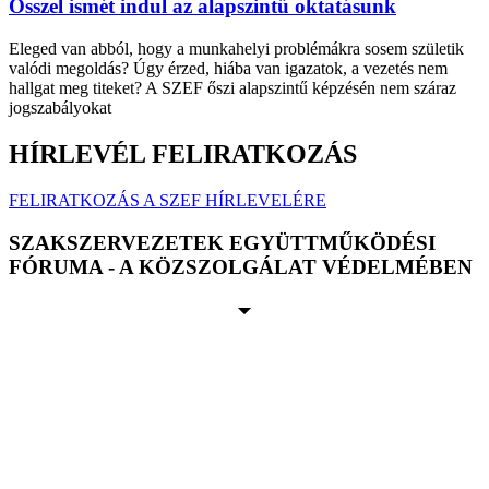
Ősszel ismét indul az alapszintű oktatásunk
Eleged van abból, hogy a munkahelyi problémákra sosem születik
valódi megoldás? Úgy érzed, hiába van igazatok, a vezetés nem
hallgat meg titeket? A SZEF őszi alapszintű képzésén nem száraz
jogszabályokat
HÍRLEVÉL FELIRATKOZÁS
FELIRATKOZÁS A SZEF HÍRLEVELÉRE
SZAKSZERVEZETEK EGYÜTTMŰKÖDÉSI
FÓRUMA - A KÖZSZOLGÁLAT VÉDELMÉBEN