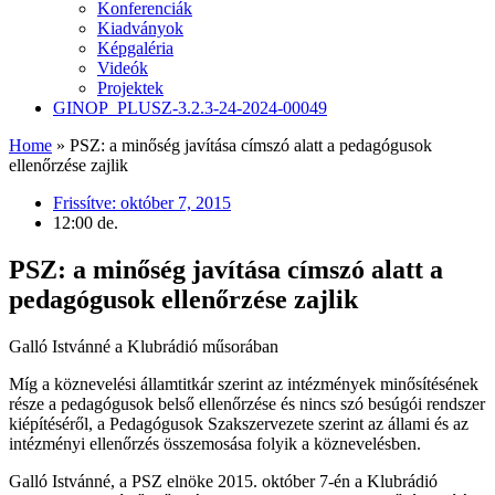
Konferenciák
Kiadványok
Képgaléria
Videók
Projektek
GINOP_PLUSZ-3.2.3-24-2024-00049
Home
»
PSZ: a minőség javítása címszó alatt a pedagógusok
ellenőrzése zajlik
Frissítve:
október 7, 2015
12:00 de.
PSZ: a minőség javítása címszó alatt a
pedagógusok ellenőrzése zajlik
Galló Istvánné a Klubrádió műsorában
Míg a köznevelési államtitkár szerint az intézmények minősítésének
része a pedagógusok belső ellenőrzése és nincs szó besúgói rendszer
kiépítéséről, a Pedagógusok Szakszervezete szerint az állami és az
intézményi ellenőrzés összemosása folyik a köznevelésben.
Galló Istvánné, a PSZ elnöke 2015. október 7-én a Klubrádió