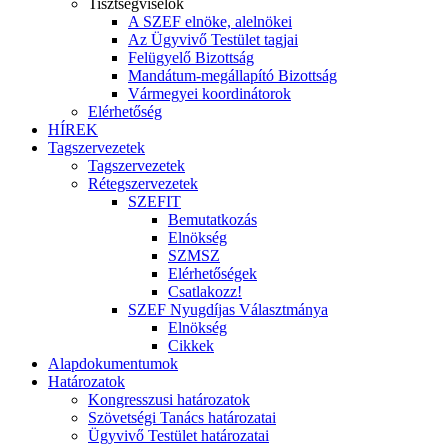
Tisztségviselők
A SZEF elnöke, alelnökei
Az Ügyvivő Testület tagjai
Felügyelő Bizottság
Mandátum-megállapító Bizottság
Vármegyei koordinátorok
Elérhetőség
HÍREK
Tagszervezetek
Tagszervezetek
Rétegszervezetek
SZEFIT
Bemutatkozás
Elnökség
SZMSZ
Elérhetőségek
Csatlakozz!
SZEF Nyugdíjas Választmánya
Elnökség
Cikkek
Alapdokumentumok
Határozatok
Kongresszusi határozatok
Szövetségi Tanács határozatai
Ügyvivő Testület határozatai