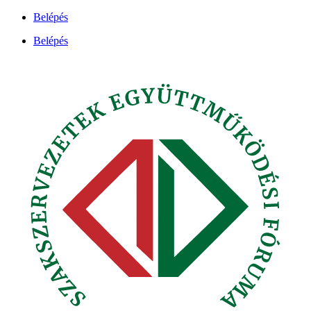
Ugrás
Belépés
a
Belépés
tartalomhoz