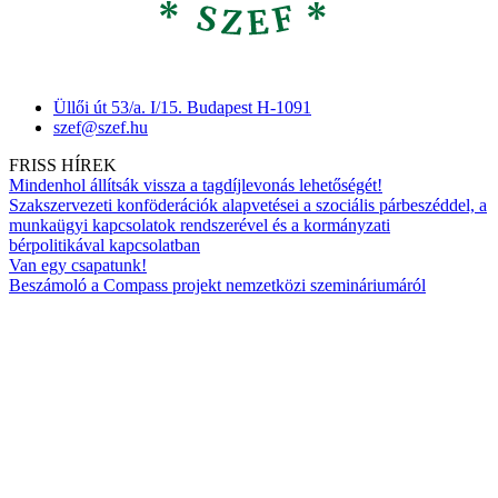
Üllői út 53/a. I/15. Budapest H-1091
szef@szef.hu
FRISS HÍREK
Mindenhol állítsák vissza a tagdíjlevonás lehetőségét!
Szakszervezeti konföderációk alapvetései a szociális párbeszéddel, a
munkaügyi kapcsolatok rendszerével és a kormányzati
bérpolitikával kapcsolatban
Van egy csapatunk!
Beszámoló a Compass projekt nemzetközi szemináriumáról