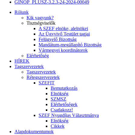
GINOP_PLUSZ-3.2.3-24-2024-00049
Rólunk
Kik vagyunk?
Tisztségviselők
A SZEF elnöke, alelnökei
Az Ügyvivő Testület tagjai
Felügyelő Bizottság
Mandátum-megállapító Bizottság
Vármegyei koordinátorok
Elérhetőség
HÍREK
Tagszervezetek
Tagszervezetek
Rétegszervezetek
SZEFIT
Bemutatkozás
Elnökség
SZMSZ
Elérhetőségek
Csatlakozz!
SZEF Nyugdíjas Választmánya
Elnökség
Cikkek
Alapdokumentumok