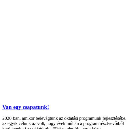
Van egy csapatunk!
2020-ban, amikor belevágtunk az oktatási programunk fejlesztésébe,
az egyik célunk az volt, hogy évek múltán a program résztvevőiből
kerüljenek ki az oktatóink. 2026-ra elértük, hogy közel