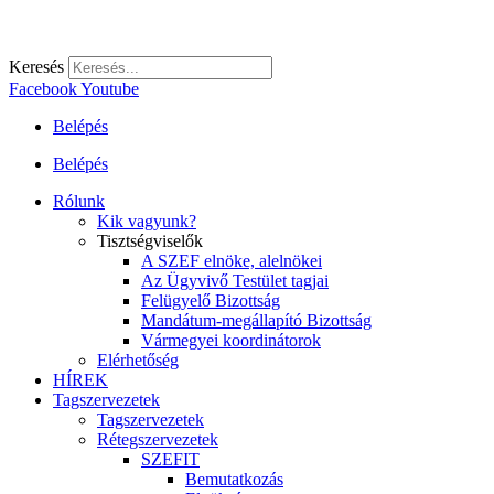
Keresés
Facebook
Youtube
Belépés
Belépés
Rólunk
Kik vagyunk?
Tisztségviselők
A SZEF elnöke, alelnökei
Az Ügyvivő Testület tagjai
Felügyelő Bizottság
Mandátum-megállapító Bizottság
Vármegyei koordinátorok
Elérhetőség
HÍREK
Tagszervezetek
Tagszervezetek
Rétegszervezetek
SZEFIT
Bemutatkozás