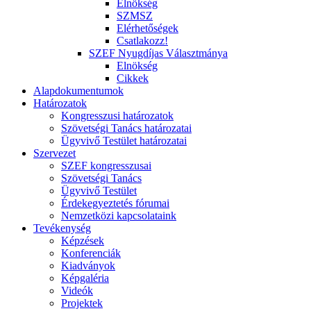
Elnökség
SZMSZ
Elérhetőségek
Csatlakozz!
SZEF Nyugdíjas Választmánya
Elnökség
Cikkek
Alapdokumentumok
Határozatok
Kongresszusi határozatok
Szövetségi Tanács határozatai
Ügyvivő Testület határozatai
Szervezet
SZEF kongresszusai
Szövetségi Tanács
Ügyvivő Testület
Érdekegyeztetés fórumai
Nemzetközi kapcsolataink
Tevékenység
Képzések
Konferenciák
Kiadványok
Képgaléria
Videók
Projektek