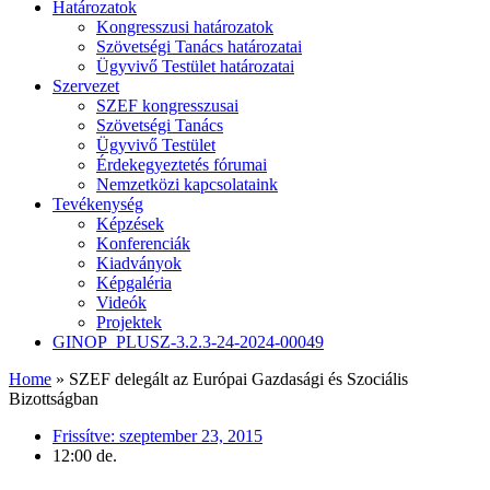
Határozatok
Kongresszusi határozatok
Szövetségi Tanács határozatai
Ügyvivő Testület határozatai
Szervezet
SZEF kongresszusai
Szövetségi Tanács
Ügyvivő Testület
Érdekegyeztetés fórumai
Nemzetközi kapcsolataink
Tevékenység
Képzések
Konferenciák
Kiadványok
Képgaléria
Videók
Projektek
GINOP_PLUSZ-3.2.3-24-2024-00049
Home
»
SZEF delegált az Európai Gazdasági és Szociális
Bizottságban
Frissítve:
szeptember 23, 2015
12:00 de.