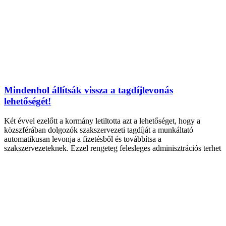
Mindenhol állítsák vissza a tagdíjlevonás
lehetőségét!
Két évvel ezelőtt a kormány letiltotta azt a lehetőséget, hogy a
közszférában dolgozók szakszervezeti tagdíját a munkáltató
automatikusan levonja a fizetésből és továbbítsa a
szakszervezeteknek. Ezzel rengeteg felesleges adminisztrációs terhet