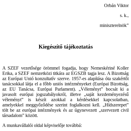
Orbán Viktor
s. k.,
miniszterelnök”
Kiegészítő tájékoztatás
A SZEF vezetősége örömmel fogadja, hogy Nemeskériné Koller
Erika, a SZEF nemzetközi titkára az EGSZB tagja lesz. A Bizottság
az Európai Unió konzultatív szerve. 1957-es alapítása óta szakértői
tanácsokkal látja el a főbb uniós intézményeket (Európai Bizottság,
az EU Tanácsa, Európai Parlament). „Véleményt” bocsát ki a
javasolt európai jogszabályokról, illetve „saját kezdeményezésű
véleményt” is készít azokkal a kérdésekkel kapcsolatban,
amelyekkel meggyőződése szerint foglalkozni kell. „Hídszerepet”
tölt be az európai intézmények és az úgynevezett „szervezett civil
társadalom” között.
A munkavállalói oldal képviselője továbbá: