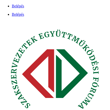
Ugrás
Belépés
a
Belépés
tartalomhoz