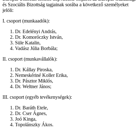
és Szociális Bizottság tagjainak sorába a következő személyeket
jelöli:
I. csoport (munkaadók):
Dr. Edelényi András,
Dr. Komoróczky István,
Süle Katalin,
Vadász Júlia Borbála;
II. csoport (munkavállalók):
Dr. Kállay Piroska,
Nemeskériné Koller Erika,
Dr. Pásztor Miklós,
Dr. Weltner János;
III. csoport (egyéb tevékenységek):
Dr. Baráth Etele,
Dr. Cser Ágnes,
Joó Kinga,
Topolánszky Ákos.