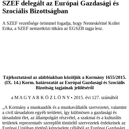
SZEF delegált az Európai Gazdasági és
Szociális Bizottságban
A SZEF vezetősége örömmel fogadja, hogy Nemeskériné Koller
Erika, a SZEF nemzetközi titkára az EGSZB tagja lesz.
Tájékoztatásul az alábbiakban közöljük a Kormány 1655/2015.
(IX. 14.) Korm. határozatát az Európai Gazdasági és Szociális
Bizottság tagjainak jelöléséről
a M A G Y A R K Ö Z L Ö N Y • 2015. évi 127. számából
„A Kormány a munkaadók és a munkavállalók szervezetei, valamint
a civil társadalom egyéb területei, így különösen a gazdasági és
társadalmi élet, az állampolgári részvétel, a szakmai és a kulturális
területek reprezentatív szereplőit tömörítő szervezetek érdekeinek az
Európai Unióban történő képviselete céljából az Európai Gazdasági