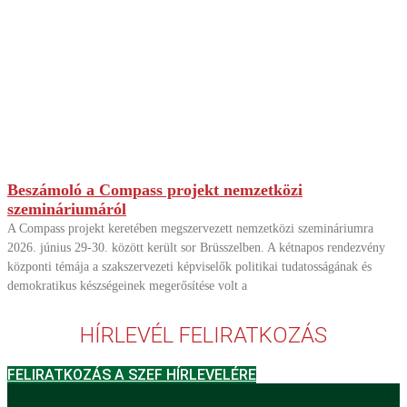
Beszámoló a Compass projekt nemzetközi
szemináriumáról
A Compass projekt keretében megszervezett nemzetközi szemináriumra
2026. június 29-30. között került sor Brüsszelben. A kétnapos rendezvény
központi témája a szakszervezeti képviselők politikai tudatosságának és
demokratikus készségeinek megerősítése volt a
HÍRLEVÉL FELIRATKOZÁS
FELIRATKOZÁS A SZEF HÍRLEVELÉRE