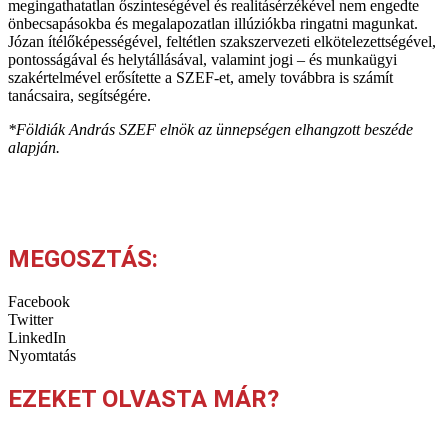
megingathatatlan őszinteségével és realitásérzékével nem engedte
önbecsapásokba és megalapozatlan illúziókba ringatni magunkat.
Józan ítélőképességével, feltétlen szakszervezeti elkötelezettségével,
pontosságával és helytállásával, valamint jogi – és munkaügyi
szakértelmével erősítette a SZEF-et, amely továbbra is számít
tanácsaira, segítségére.
*Földiák András SZEF elnök az ünnepségen elhangzott beszéde
alapján.
MEGOSZTÁS:
Facebook
Twitter
LinkedIn
Nyomtatás
EZEKET OLVASTA MÁR?