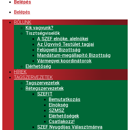
Belépés
Belépés
RÓLUNK
Kik vagyunk?
Tisztségviselők
A SZEF elnöke, alelnökei
Az Ügyvivő Testület tagjai
Felügyelő Bizottság
Mandátum-megállapító Bizottság
Vármegyei koordinátorok
Elérhetőség
HÍREK
TAGSZERVEZETEK
Tagszervezetek
Rétegszervezetek
SZEFIT
Bemutatkozás
Elnökség
SZMSZ
Elérhetőségek
Csatlakozz!
SZEF Nyugdíjas Választmánya