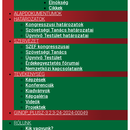
Elnökség
Cikkek
ALAPDOKUMENTUMOK
HATÁROZATOK
Kongresszusi határozatok
Szövetségi Tanács határozatai
Ügyvivő Testület határozatai
SZERVEZET
SZEF kongresszusai
Szövetségi Tanács
Ügyvivő Testület
Érdekegyeztetés fórumai
Nemzetközi kapcsolataink
TEVÉKENYSÉG
Képzések
Konferenciák
Kiadványok
Képgaléria
Videók
Projektek
GINOP_PLUSZ-3.2.3-24-2024-00049
RÓLUNK
Kik vagyunk?