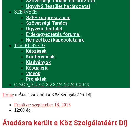
Szövetségi Tanács határozatai
Ügyvivő Testület határozatai
SZERVEZET
SZEF kongresszusai
Szövetségi Tanács
Ügyvivő Testület
Érdekegyeztetés fórumai
Nemzetközi kapcsolataink
TEVÉKENYSÉG
Képzések
Konferenciák
Kiadványok
Képgaléria
Videók
Projektek
GINOP_PLUSZ-3.2.3-24-2024-00049
Home
»
Átadásra került a Köz Szolgálatáért Díj
Frissítve:
szeptember 16, 2015
12:00 de.
Átadásra került a Köz Szolgálatáért Díj