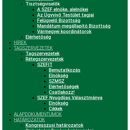
Tisztségviselők
A SZEF elnöke, alelnökei
Az Ügyvivő Testület tagjai
Felügyelő Bizottság
Mandátum-megállapító Bizottság
Vármegyei koordinátorok
Elérhetőség
HÍREK
TAGSZERVEZETEK
Tagszervezetek
Rétegszervezetek
SZEFIT
Bemutatkozás
Elnökség
SZMSZ
Elérhetőségek
Csatlakozz!
SZEF Nyugdíjas Választmánya
Elnökség
Cikkek
ALAPDOKUMENTUMOK
HATÁROZATOK
Kongresszusi határozatok