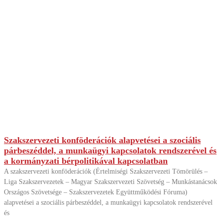
Szakszervezeti konföderációk alapvetései a szociális
párbeszéddel, a munkaügyi kapcsolatok rendszerével és
a kormányzati bérpolitikával kapcsolatban
A szakszervezeti konföderációk (Értelmiségi Szakszervezeti Tömörülés –
Liga Szakszervezetek – Magyar Szakszervezeti Szövetség – Munkástanácsok
Országos Szövetsége – Szakszervezetek Együttműködési Fóruma)
alapvetései a szociális párbeszéddel, a munkaügyi kapcsolatok rendszerével
és