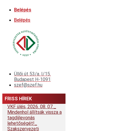
Ugrás
Belépés
a
tartalomhoz
Belépés
Üllői út 53/a. I/15.
Budapest H-1091
szef@szef.hu
FRISS HÍREK
VKF ülés, 2026. 08. 07.
Mindenhol állítsák vissza a
tagdíjlevonás
lehetőségét!
Szakszervezeti