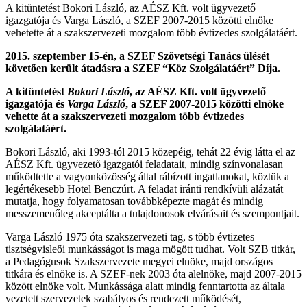
A kitüntetést Bokori László, az AÉSZ Kft. volt ügyvezető
igazgatója és Varga László, a SZEF 2007-2015 közötti elnöke
vehetette át a szakszervezeti mozgalom több évtizedes szolgálatáért.
2015. szeptember 15-én, a SZEF Szövetségi Tanács ülését
követően került átadásra a SZEF “Köz Szolgálatáért” Díja.
A kitüntetést
Bokori László
, az AÉSZ Kft. volt ügyvezető
igazgatója és
Varga László
, a SZEF 2007-2015 közötti elnöke
vehette át a szakszervezeti mozgalom több évtizedes
szolgálatáért.
Bokori László, aki 1993-tól 2015 közepéig, tehát 22 évig látta el az
AÉSZ Kft. ügyvezető igazgatói feladatait, mindig színvonalasan
működtette a vagyonközösség által rábízott ingatlanokat, köztük a
legértékesebb Hotel Benczúrt. A feladat iránti rendkívüli alázatát
mutatja, hogy folyamatosan továbbképezte magát és mindig
messzemenőleg akceptálta a tulajdonosok elvárásait és szempontjait.
Varga László 1975 óta szakszervezeti tag, s több évtizetes
tisztségvisleői munkásságot is maga mögött tudhat. Volt SZB titkár,
a Pedagógusok Szakszervezete megyei elnöke, majd országos
titkára és elnöke is. A SZEF-nek 2003 óta alelnöke, majd 2007-2015
között elnöke volt. Munkássága alatt mindig fenntartotta az általa
vezetett szervezetek szabályos és rendezett működését,