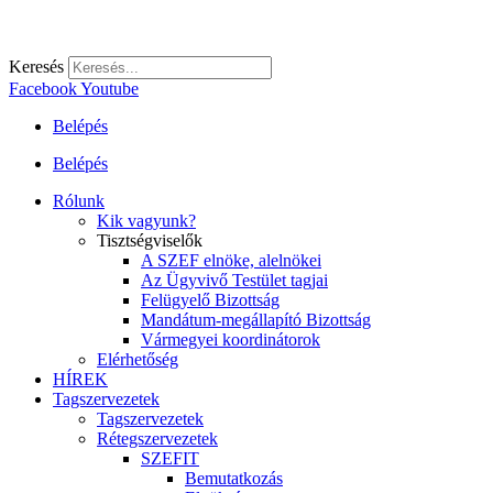
Keresés
Facebook
Youtube
Belépés
Belépés
Rólunk
Kik vagyunk?
Tisztségviselők
A SZEF elnöke, alelnökei
Az Ügyvivő Testület tagjai
Felügyelő Bizottság
Mandátum-megállapító Bizottság
Vármegyei koordinátorok
Elérhetőség
HÍREK
Tagszervezetek
Tagszervezetek
Rétegszervezetek
SZEFIT
Bemutatkozás