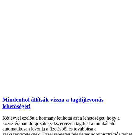
Mindenhol állítsák vissza a tagdíjlevonás
lehetőségét!
Két évvel ezelőtt a kormány letiltotta azt a lehetőséget, hogy a
közszférában dolgozók szakszervezeti tagdíját a munkáltató
automatikusan levonja a fizetésből és továbbítsa a
szakszervezeteknek. Ezzel rengeteg felesleges adminisztrációs terhet