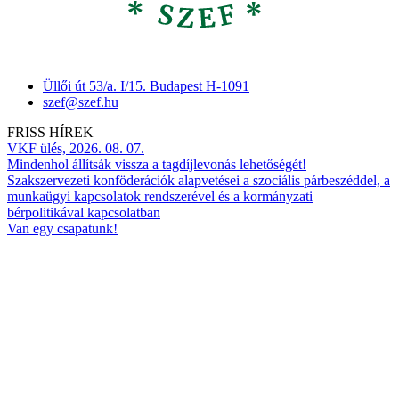
Üllői út 53/a. I/15. Budapest H-1091
szef@szef.hu
FRISS HÍREK
VKF ülés, 2026. 08. 07.
Mindenhol állítsák vissza a tagdíjlevonás lehetőségét!
Szakszervezeti konföderációk alapvetései a szociális párbeszéddel, a
munkaügyi kapcsolatok rendszerével és a kormányzati
bérpolitikával kapcsolatban
Van egy csapatunk!