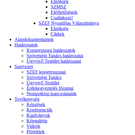
Elnökség
SZMSZ
Elérhetőségek
Csatlakozz!
SZEF Nyugdíjas Választmánya
Elnökség
Cikkek
Alapdokumentumok
Határozatok
Kongresszusi határozatok
Szövetségi Tanács határozatai
Ügyvivő Testület határozatai
Szervezet
SZEF kongresszusai
Szövetségi Tanács
Ügyvivő Testület
Érdekegyeztetés fórumai
Nemzetközi kapcsolataink
Tevékenység
Képzések
Konferenciák
Kiadványok
Képgaléria
Videók
Projektek