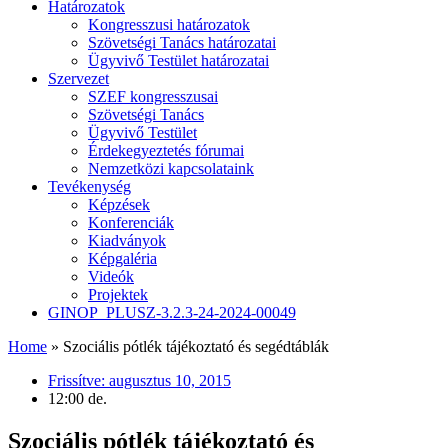
Határozatok
Kongresszusi határozatok
Szövetségi Tanács határozatai
Ügyvivő Testület határozatai
Szervezet
SZEF kongresszusai
Szövetségi Tanács
Ügyvivő Testület
Érdekegyeztetés fórumai
Nemzetközi kapcsolataink
Tevékenység
Képzések
Konferenciák
Kiadványok
Képgaléria
Videók
Projektek
GINOP_PLUSZ-3.2.3-24-2024-00049
Home
»
Szociális pótlék tájékoztató és segédtáblák
Frissítve:
augusztus 10, 2015
12:00 de.
Szociális pótlék tájékoztató és