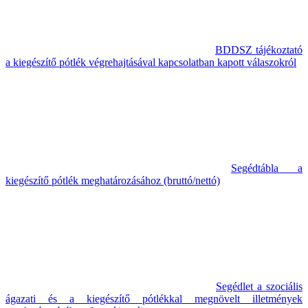
BDDSZ tájékoztató
a kiegészítő pótlék végrehajtásával kapcsolatban kapott válaszokról
Segédtábla a
kiegészítő pótlék meghatározásához (bruttó/nettó)
Segédlet a szociális
ágazati és a kiegészítő pótlékkal megnövelt illetmények