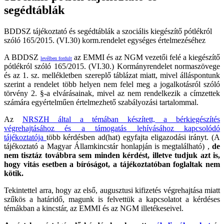
segédtáblák
BDDSZ tájékoztató és segédtáblák a szociális kiegészítő pótlékról
szóló 165/2015. (VI.30) korm.rendelet egységes értelmezéséhez
A BDDSZ
az EMMI és az NGM vezetői felé a kiegészítő
levélben fordult
pótlékról szóló 165/2015. (VI.30.) Kormányrendelet normaszövege
és az 1. sz. mellékletben szereplő táblázat miatt, mivel álláspontunk
szerint a rendelet több helyen nem felel meg a jogalkotásról szóló
törvény 2. §-a elvárásainak, mivel az nem rendelkezik a címzettek
számára egyértelműen értelmezhető szabályozási tartalommal.
Az
NRSZH által a témában készített, a bérkiegészítés
végrehajtásához és a támogatás lehívásához kapcsolódó
tájékoztatója
több kérdésben ad(hat) egyfajta eligazodási irányt. (A
tájékoztató a Magyar Államkincstár honlapján is megtalálható) ,
de
nem tisztáz továbbra sem minden kérdést, illetve tudjuk azt is,
hogy vitás esetben a bíróságot, a tájékoztatóban foglaltak nem
kötik.
Tekintettel arra, hogy az első, augusztusi kifizetés végrehajtása miatt
szűkös a határidő, magunk is felvettük a kapcsolatot a kérdéses
témákban a kincstár, az EMMI és az NGM illetékeseivel.