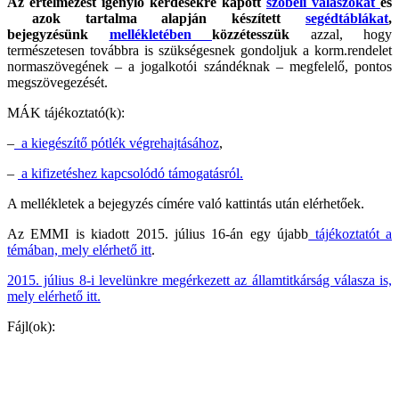
Az értelmezést igénylő kérdésekre kapott
szóbeli válaszokat
és
azok tartalma alapján készített
segédtáblákat
,
bejegyzésünk
mellékletében
közzétesszük
azzal, hogy
természetesen továbbra is szükségesnek gondoljuk a korm.rendelet
normaszövegének – a jogalkotói szándéknak – megfelelő, pontos
megszövegezését.
MÁK tájékoztató(k):
–
a kiegészítő pótlék végrehajtásához
,
–
a kifizetéshez kapcsolódó támogatásról.
A mellékletek a bejegyzés címére való kattintás után elérhetőek.
Az EMMI is kiadott 2015. július 16-án egy újabb
tájékoztatót a
témában, mely elérhető itt
.
2015. július 8-i levelünkre megérkezett az államtitkárság válasza is,
mely elérhető itt.
Fájl(ok):