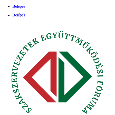
Ugrás
Belépés
a
Belépés
tartalomhoz