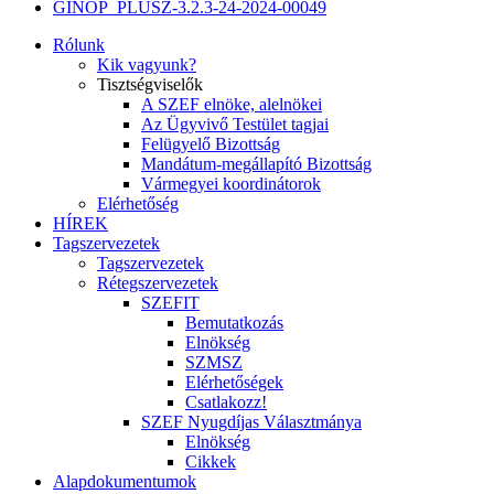
GINOP_PLUSZ-3.2.3-24-2024-00049
Rólunk
Kik vagyunk?
Tisztségviselők
A SZEF elnöke, alelnökei
Az Ügyvivő Testület tagjai
Felügyelő Bizottság
Mandátum-megállapító Bizottság
Vármegyei koordinátorok
Elérhetőség
HÍREK
Tagszervezetek
Tagszervezetek
Rétegszervezetek
SZEFIT
Bemutatkozás
Elnökség
SZMSZ
Elérhetőségek
Csatlakozz!
SZEF Nyugdíjas Választmánya
Elnökség
Cikkek
Alapdokumentumok