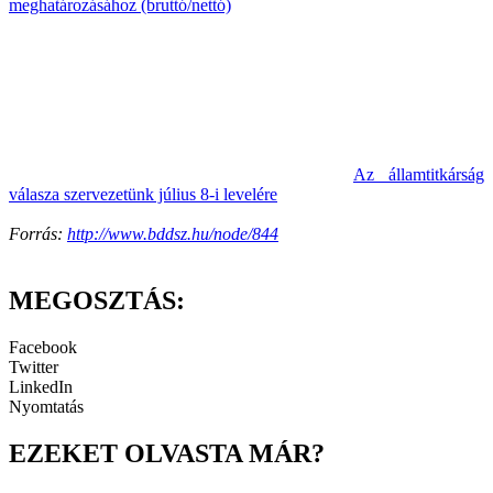
meghatározásához (bruttó/nettó)
Az államtitkárság
válasza szervezetünk július 8-i levelére
Forrás:
http://www.bddsz.hu/node/844
MEGOSZTÁS:
Facebook
Twitter
LinkedIn
Nyomtatás
EZEKET OLVASTA MÁR?