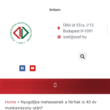
Belépés
Üllői út 53/a. I/15.
Budapest H-1091
szef@szef.hu
Home
»
Nyugdíjba mehessenek a férfiak is 40 év
munkaviszony után?