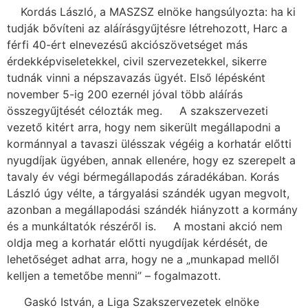
Kordás László, a MASZSZ elnöke hangsúlyozta: ha ki
tudják bővíteni az aláírásgyűjtésre létrehozott, Harc a
férfi 40-ért elnevezésű akciószövetséget más
érdekképviseletekkel, civil szervezetekkel, sikerre
tudnák vinni a népszavazás ügyét. Első lépésként
november 5-ig 200 ezernél jóval több aláírás
összegyűjtését célozták meg. A szakszervezeti
vezető kitért arra, hogy nem sikerült megállapodni a
kormánnyal a tavaszi ülésszak végéig a korhatár előtti
nyugdíjak ügyében, annak ellenére, hogy ez szerepelt a
tavaly év végi bérmegállapodás záradékában. Korás
László úgy vélte, a tárgyalási szándék ugyan megvolt,
azonban a megállapodási szándék hiányzott a kormány
és a munkáltatók részéről is. A mostani akció nem
oldja meg a korhatár előtti nyugdíjak kérdését, de
lehetőséget adhat arra, hogy ne a „munkapad mellől
kelljen a temetőbe menni” – fogalmazott.
Gaskó István, a Liga Szakszervezetek elnöke