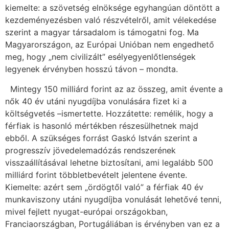
kiemelte: a szövetség elnöksége egyhangúan döntött a
kezdeményezésben való részvételről, amit vélekedése
szerint a magyar társadalom is támogatni fog. Ma
Magyarországon, az Európai Unióban nem engedhető
meg, hogy „nem civilizált” esélyegyenlőtlenségek
legyenek érvényben hosszú távon – mondta.
Mintegy 150 milliárd forint az az összeg, amit évente a
nők 40 év utáni nyugdíjba vonulására fizet ki a
költségvetés –ismertette. Hozzátette: remélik, hogy a
férfiak is hasonló mértékben részesülhetnek majd
ebből. A szükséges forrást Gaskó István szerint a
progresszív jövedelemadózás rendszerének
visszaállításával lehetne biztosítani, ami legalább 500
milliárd forint többletbevételt jelentene évente.
Kiemelte: azért sem „ördögtől való” a férfiak 40 év
munkaviszony utáni nyugdíjba vonulását lehetővé tenni,
mivel fejlett nyugat-európai országokban,
Franciaországban, Portugáliában is érvényben van ez a