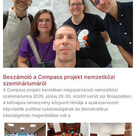
Beszámoló a Compass projekt nemzetközi
szemináriumáról
A Compass projekt keretében megszervezett nemzetközi
szemináriumra 2026. június 29-30. között került sor Brüsszelben.
A kétnapos rendezvény központi témája a szakszervezeti
képviselők politikai tudatosságának és demokratikus
készségeinek megerősítése volt a