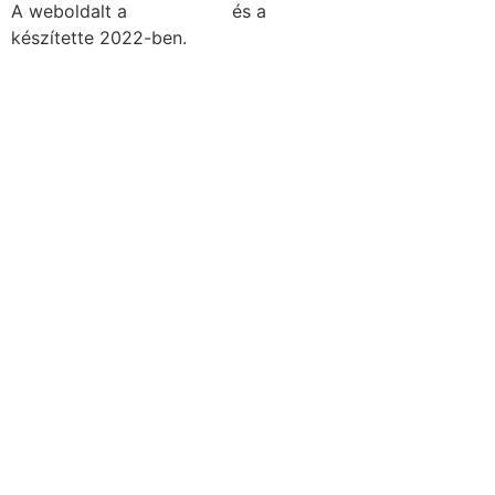
A weboldalt a
MDNGroup
és a
DellART Studio
készítette 2022-ben.