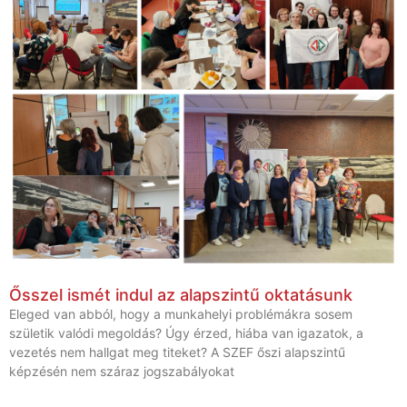
Ősszel ismét indul az alapszintű oktatásunk
Eleged van abból, hogy a munkahelyi problémákra sosem
születik valódi megoldás? Úgy érzed, hiába van igazatok, a
vezetés nem hallgat meg titeket? A SZEF őszi alapszintű
képzésén nem száraz jogszabályokat