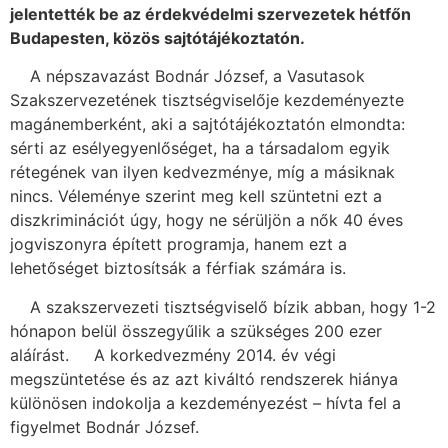
jelentették be az érdekvédelmi szervezetek hétfőn
Budapesten, közös sajtótájékoztatón.
A népszavazást Bodnár József, a Vasutasok
Szakszervezetének tisztségviselője kezdeményezte
magánemberként, aki a sajtótájékoztatón elmondta:
sérti az esélyegyenlőséget, ha a társadalom egyik
rétegének van ilyen kedvezménye, míg a másiknak
nincs. Véleménye szerint meg kell szüntetni ezt a
diszkriminációt úgy, hogy ne sérüljön a nők 40 éves
jogviszonyra épített programja, hanem ezt a
lehetőséget biztosítsák a férfiak számára is.
A szakszervezeti tisztségviselő bízik abban, hogy 1-2
hónapon belül összegyűlik a szükséges 200 ezer
aláírást. A korkedvezmény 2014. év végi
megszüntetése és az azt kiváltó rendszerek hiánya
különösen indokolja a kezdeményezést – hívta fel a
figyelmet Bodnár József.