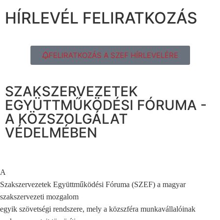
HÍRLEVÉL FELIRATKOZÁS
FELIRATKOZÁS A SZEF HÍRLEVELÉRE
SZAKSZERVEZETEK
EGYÜTTMŰKÖDÉSI FÓRUMA -
A KÖZSZOLGÁLAT
VÉDELMÉBEN
A
Szakszervezetek Együttműködési Fóruma (SZEF) a magyar
szakszervezeti mozgalom
egyik szövetségi rendszere, mely a közszféra munkavállalóinak