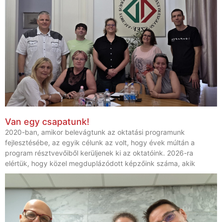
Van egy csapatunk!
2020-ban, amikor belevágtunk az oktatási programunk
fejlesztésébe, az egyik célunk az volt, hogy évek múltán a
program résztvevőiből kerüljenek ki az oktatóink. 2026-ra
elértük, hogy közel megduplázódott képzőink száma, akik