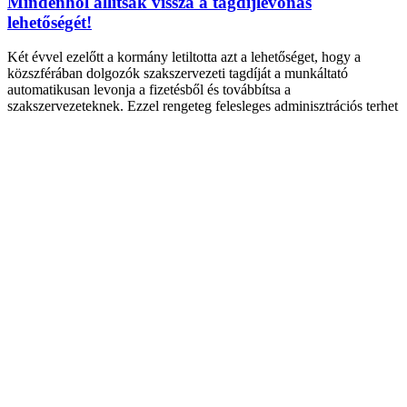
Mindenhol állítsák vissza a tagdíjlevonás
lehetőségét!
Két évvel ezelőtt a kormány letiltotta azt a lehetőséget, hogy a
közszférában dolgozók szakszervezeti tagdíját a munkáltató
automatikusan levonja a fizetésből és továbbítsa a
szakszervezeteknek. Ezzel rengeteg felesleges adminisztrációs terhet