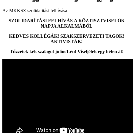
Az MKKSZ szolidaritási felhívása
SZOLIDARÍTÁSI FELHÍVÁS
A KÖZTISZTVISELŐK
NAPJA ALKALMÁBÓL
KEDVES KOLLÉGÁK! SZAKSZERVEZETI TAGOK!
AKTIVISTÁK!
Tűzzetek kék szalagot július1-én! Viseljétek egy héten át!