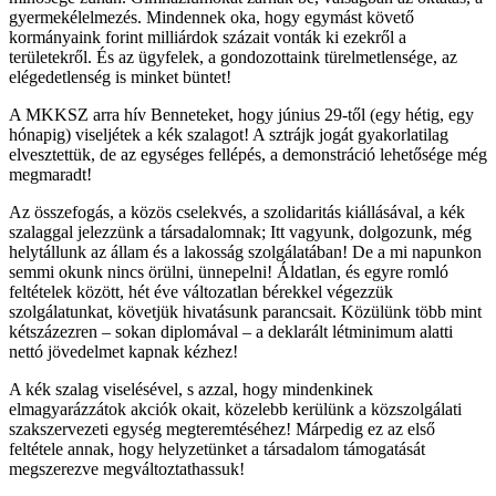
gyermekélelmezés. Mindennek oka, hogy egymást követő
kormányaink forint milliárdok százait vonták ki ezekről a
területekről. És az ügyfelek, a gondozottaink türelmetlensége, az
elégedetlenség is minket büntet!
A MKKSZ arra hív Benneteket, hogy június 29-től (egy hétig, egy
hónapig) viseljétek a kék szalagot! A sztrájk jogát gyakorlatilag
elvesztettük, de az egységes fellépés, a demonstráció lehetősége még
megmaradt!
Az összefogás, a közös cselekvés, a szolidaritás kiállásával, a kék
szalaggal jelezzünk a társadalomnak; Itt vagyunk, dolgozunk, még
helytállunk az állam és a lakosság szolgálatában! De a mi napunkon
semmi okunk nincs örülni, ünnepelni! Áldatlan, és egyre romló
feltételek között, hét éve változatlan bérekkel végezzük
szolgálatunkat, követjük hivatásunk parancsait. Közülünk több mint
kétszázezren – sokan diplomával – a deklarált létminimum alatti
nettó jövedelmet kapnak kézhez!
A kék szalag viselésével, s azzal, hogy mindenkinek
elmagyarázzátok akciók okait, közelebb kerülünk a közszolgálati
szakszervezeti egység megteremtéséhez! Márpedig ez az első
feltétele annak, hogy helyzetünket a társadalom támogatását
megszerezve megváltoztathassuk!