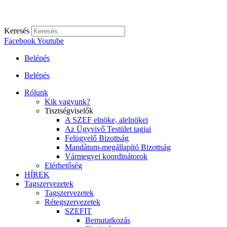
Keresés
Facebook
Youtube
Belépés
Belépés
Rólunk
Kik vagyunk?
Tisztségviselők
A SZEF elnöke, alelnökei
Az Ügyvivő Testület tagjai
Felügyelő Bizottság
Mandátum-megállapító Bizottság
Vármegyei koordinátorok
Elérhetőség
HÍREK
Tagszervezetek
Tagszervezetek
Rétegszervezetek
SZEFIT
Bemutatkozás