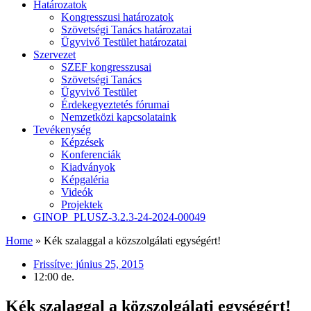
Határozatok
Kongresszusi határozatok
Szövetségi Tanács határozatai
Ügyvivő Testület határozatai
Szervezet
SZEF kongresszusai
Szövetségi Tanács
Ügyvivő Testület
Érdekegyeztetés fórumai
Nemzetközi kapcsolataink
Tevékenység
Képzések
Konferenciák
Kiadványok
Képgaléria
Videók
Projektek
GINOP_PLUSZ-3.2.3-24-2024-00049
Home
»
Kék szalaggal a közszolgálati egységért!
Frissítve:
június 25, 2015
12:00 de.
Kék szalaggal a közszolgálati egységért!