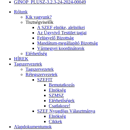
GINOP_PLUSZ-3.2.3-24-2024-00049
Rólunk
Kik vagyunk?
Tisztségviselők
A SZEF elnöke, alelnökei
Az Ügyvivő Testület tagjai
Felügyelő Bizottság
Mandátum-megállapító Bizottság
Vármegyei koordinátorok
Elérhetőség
HÍREK
Tagszervezetek
Tagszervezetek
Rétegszervezetek
SZEFIT
Bemutatkozás
Elnökség
SZMSZ
Elérhetőségek
Csatlakozz!
SZEF Nyugdíjas Választmánya
Elnökség
Cikkek
Alapdokumentumok