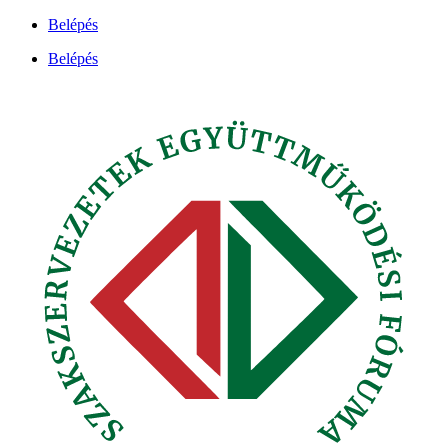
Ugrás
Belépés
a
Belépés
tartalomhoz