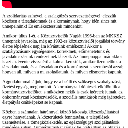
A szolidaritás színével, a szalagtűzés szervezettségével jelezzük
közösen a társadalomnak és a kormánynak, hogy idén sincs mit
ünnepelnünk! És emlékeztessünk mindenkit;
Amikor július 1-ét, a Köztisztviselők Napját 1996-ban az MKKSZ
ünnepnek javasolta, még az 1992-es köztisztviselői jogállási törvény
életbe lépésének napjára kívántunk emlékezni! Akkor a
szabályozásunk egységesnek, korrektnek, előmenetelünk és
javadalmazásunk rendezettnek látszott. Az ünnepnappal már akkor
is azt az évente visszatérő alkalmat kerestük, amikor üzenhetünk a
társadalomnak, és a társadalom és a kormányzat is szembesül azzal;
hogyan áll, milyen a mi szolgálatunk, és milyen elismerést kapunk.
Aggodalommal látjuk, hogy ez a beállt és szükséges szabályozási,
fizetési egység megbomlott. A kormányzati döntések elkülönítik a
kormánytisztviselőket, s miközben nekik is csak ígéretek jutnak, az
önkormányzati köztisztviselők, a szociális munkások még ígéreteket,
életpályás csábképeket se kapnak.
Közben a számtalan hátránnyal küzdő lakosság közszolgáltatásai
egyre hanyatlanak. A közterületek fenntartása, a települések
üzemeltetése, a tömegközlekedés, az egészségügyi szolgáltatások
minősége zuhan. Gimnáziumokat zárnak be, válságban az oktatás, a