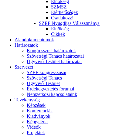
Elnökség
SZMSZ
Elérhetőségek
Csatlakozz!
SZEF Nyugdíjas Választmánya
Elnökség
Cikkek
Alapdokumentumok
Határozatok
Kongresszusi határozatok
Szövetségi Tanács határozatai
Ügyvivő Testület határozatai
Szervezet
SZEF kongresszusai
Szövetségi Tanács
Ügyvivő Testület
Érdekegyeztetés fórumai
Nemzetközi kapcsolataink
Tevékenység
Képzések
Konferenciák
Kiadványok
Képgaléria
Videók
Projektek