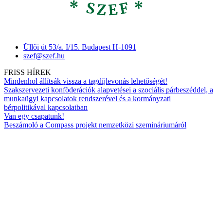
Üllői út 53/a. I/15. Budapest H-1091
szef@szef.hu
FRISS HÍREK
Mindenhol állítsák vissza a tagdíjlevonás lehetőségét!
Szakszervezeti konföderációk alapvetései a szociális párbeszéddel, a
munkaügyi kapcsolatok rendszerével és a kormányzati
bérpolitikával kapcsolatban
Van egy csapatunk!
Beszámoló a Compass projekt nemzetközi szemináriumáról