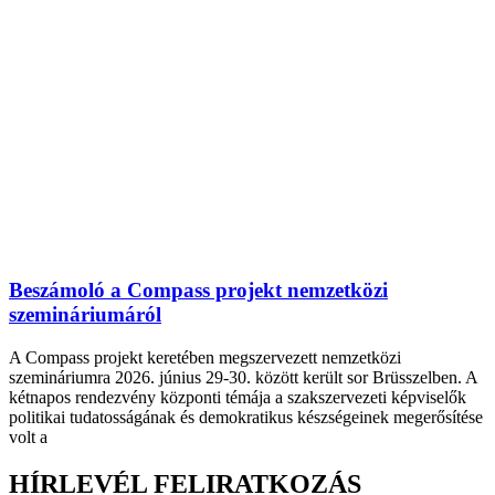
Beszámoló a Compass projekt nemzetközi
szemináriumáról
A Compass projekt keretében megszervezett nemzetközi
szemináriumra 2026. június 29-30. között került sor Brüsszelben. A
kétnapos rendezvény központi témája a szakszervezeti képviselők
politikai tudatosságának és demokratikus készségeinek megerősítése
volt a
HÍRLEVÉL FELIRATKOZÁS