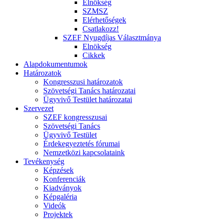
Elnökség
SZMSZ
Elérhetőségek
Csatlakozz!
SZEF Nyugdíjas Választmánya
Elnökség
Cikkek
Alapdokumentumok
Határozatok
Kongresszusi határozatok
Szövetségi Tanács határozatai
Ügyvivő Testület határozatai
Szervezet
SZEF kongresszusai
Szövetségi Tanács
Ügyvivő Testület
Érdekegyeztetés fórumai
Nemzetközi kapcsolataink
Tevékenység
Képzések
Konferenciák
Kiadványok
Képgaléria
Videók
Projektek