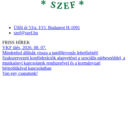
Üllői út 53/a. I/15. Budapest H-1091
szef@szef.hu
FRISS HÍREK
VKF ülés, 2026. 08. 07.
Mindenhol állítsák vissza a tagdíjlevonás lehetőségét!
Szakszervezeti konföderációk alapvetései a szociális párbeszéddel, a
munkaügyi kapcsolatok rendszerével és a kormányzati
bérpolitikával kapcsolatban
Van egy csapatunk!