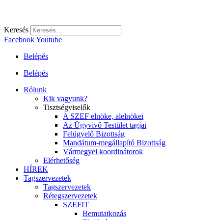
Keresés
Facebook
Youtube
Belépés
Belépés
Rólunk
Kik vagyunk?
Tisztségviselők
A SZEF elnöke, alelnökei
Az Ügyvivő Testület tagjai
Felügyelő Bizottság
Mandátum-megállapító Bizottság
Vármegyei koordinátorok
Elérhetőség
HÍREK
Tagszervezetek
Tagszervezetek
Rétegszervezetek
SZEFIT
Bemutatkozás