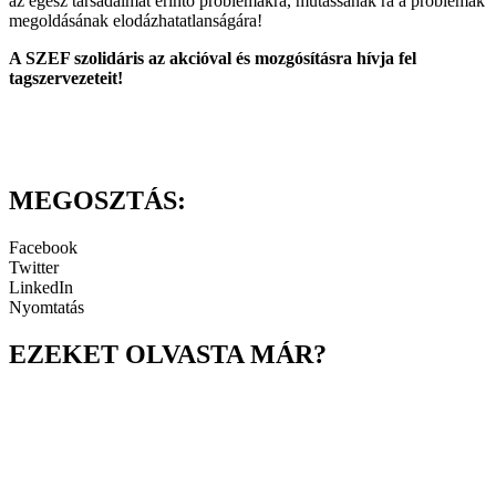
az egész társadalmat érintő problémákra, mutassanak rá a problémák
megoldásának elodázhatatlanságára!
A SZEF szolidáris az akcióval és mozgósításra hívja fel
tagszervezeteit!
MEGOSZTÁS:
Facebook
Twitter
LinkedIn
Nyomtatás
EZEKET OLVASTA MÁR?