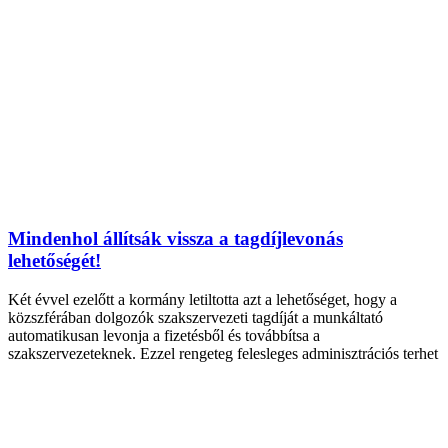
Mindenhol állítsák vissza a tagdíjlevonás
lehetőségét!
Két évvel ezelőtt a kormány letiltotta azt a lehetőséget, hogy a
közszférában dolgozók szakszervezeti tagdíját a munkáltató
automatikusan levonja a fizetésből és továbbítsa a
szakszervezeteknek. Ezzel rengeteg felesleges adminisztrációs terhet