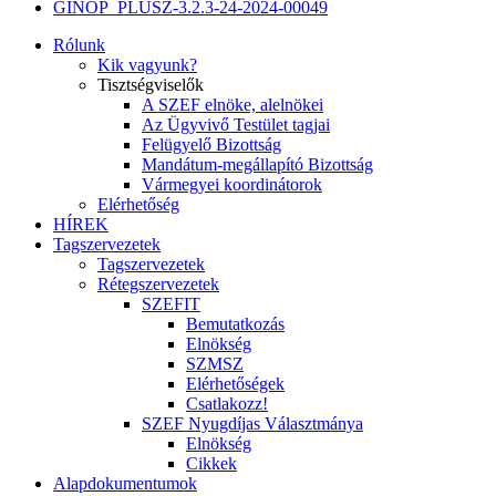
GINOP_PLUSZ-3.2.3-24-2024-00049
Rólunk
Kik vagyunk?
Tisztségviselők
A SZEF elnöke, alelnökei
Az Ügyvivő Testület tagjai
Felügyelő Bizottság
Mandátum-megállapító Bizottság
Vármegyei koordinátorok
Elérhetőség
HÍREK
Tagszervezetek
Tagszervezetek
Rétegszervezetek
SZEFIT
Bemutatkozás
Elnökség
SZMSZ
Elérhetőségek
Csatlakozz!
SZEF Nyugdíjas Választmánya
Elnökség
Cikkek
Alapdokumentumok