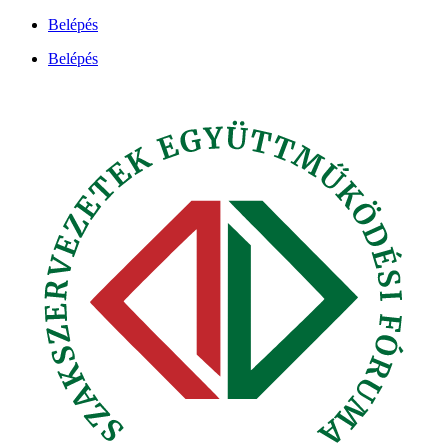
Ugrás
Belépés
a
Belépés
tartalomhoz