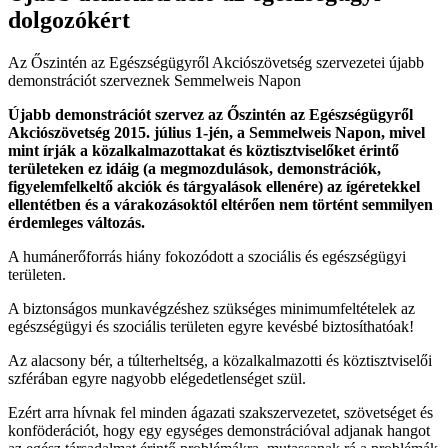
dolgozókért
Az Őszintén az Egészségügyről Akciószövetség szervezetei újabb
demonstrációt szerveznek Semmelweis Napon
Újabb demonstrációt szervez az Őszintén az Egészségügyről
Akciószövetség 2015. július 1-jén, a Semmelweis Napon, mivel
mint írják a közalkalmazottakat és köztisztviselőket érintő
területeken ez idáig (a megmozdulások, demonstrációk,
figyelemfelkeltő akciók és tárgyalások ellenére) az ígéretekkel
ellentétben és a várakozásoktól eltérően nem történt semmilyen
érdemleges változás.
A humánerőforrás hiány fokozódott a szociális és egészségügyi
területen.
A biztonságos munkavégzéshez szükséges minimumfeltételek az
egészségügyi és szociális területen egyre kevésbé biztosíthatóak!
Az alacsony bér, a túlterheltség, a közalkalmazotti és köztisztviselői
szférában egyre nagyobb elégedetlenséget szül.
Ezért arra hívnak fel minden ágazati szakszervezetet, szövetséget és
konföderációt, hogy egy egységes demonstrációval adjanak hangot