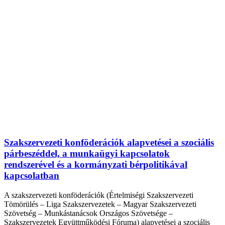
Szakszervezeti konföderációk alapvetései a szociális
párbeszéddel, a munkaügyi kapcsolatok
rendszerével és a kormányzati bérpolitikával
kapcsolatban
A szakszervezeti konföderációk (Értelmiségi Szakszervezeti
Tömörülés – Liga Szakszervezetek – Magyar Szakszervezeti
Szövetség – Munkástanácsok Országos Szövetsége –
Szakszervezetek Együttműködési Fóruma) alapvetései a szociális