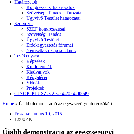
Határozatok
Kongresszusi határozatok
Szövetségi Tanács határozatai
Ügyvivő Testület határozatai
Szervezet
SZEF kongresszusai
Szövetségi Tanács
Ügyvivő Testület
Érdekegyeztetés fórumai
Nemzetközi kapcsolataink
Tevékenység
Képzések
Konferenciák
Kiadványok
Képgaléria
Videók
Projektek
GINOP_PLUSZ-3.2.3-24-2024-00049
Home
»
Újabb demonstráció az egészségügyi dolgozókért
Frissítve:
június 19, 2015
12:00 de.
Újabb demonstráció az egészségügyi