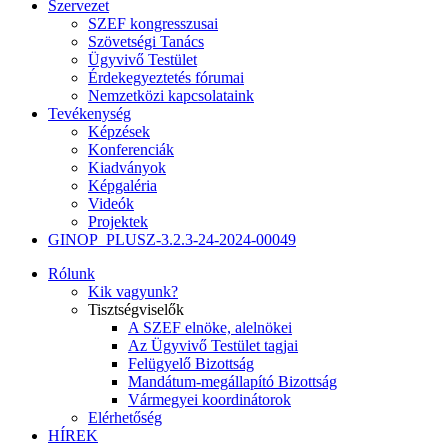
Szervezet
SZEF kongresszusai
Szövetségi Tanács
Ügyvivő Testület
Érdekegyeztetés fórumai
Nemzetközi kapcsolataink
Tevékenység
Képzések
Konferenciák
Kiadványok
Képgaléria
Videók
Projektek
GINOP_PLUSZ-3.2.3-24-2024-00049
Rólunk
Kik vagyunk?
Tisztségviselők
A SZEF elnöke, alelnökei
Az Ügyvivő Testület tagjai
Felügyelő Bizottság
Mandátum-megállapító Bizottság
Vármegyei koordinátorok
Elérhetőség
HÍREK