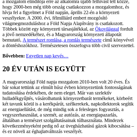
a mozgalom elindítója erre az alkalomra újabb felhívást tett közzé,
hogy 2000-ben még több ország csatlakozzon a mozgalomhoz, és
hívja fel a figyelmet a Föld napján, április 22-én a környezeti
veszélyekre. A 2000. évi, félmilliárd embert mozgósító
világmegmozduláshoz a Föld Napja Alapítvány is csatlakozott.
Többek között egy környezeti társasjátékkal, az
Ökovilággal
fordult
a jövő nemzedékéhez, és a Magyarország környezeti állapotát
bemutató,
A természet romlása, a romlás természete
című könyvével
a döntéshozókhoz. Természetesen összefogva több civil szervezettel.
Bővebben:
Egyetlen nap kevés…
20 ÉV UTÁN IS EGYÜTT
A magyarországi Föld napja mozgalom 2010-ben volt 20 éves. És
bár sokat tettünk az elmúlt húsz évben környezetünk fontosságának
tudatosítása érdekében, de nem eleget. Már van szelektív
hulladékgyűjtés, vásárolhatunk környezetbarát termékeket, körbeért
két tavunk körül is a kerékpárút, szélkerekek, napkollektorok segítik
az energiaellátást, de még mindig sok a felesleges fogyasztás, a
vegyszerhasználat, a szemét, az autózás, az energiapazarlás,
általában a természet szolgáltatásainak túlhasználata. Mindezek
következményeként pedig nő az üvegházhatású gázok kibocsátása –
és ez növeli az éghajlatváltozás veszélyét.