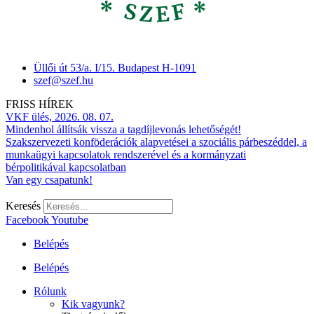
Üllői út 53/a. I/15. Budapest H-1091
szef@szef.hu
FRISS HÍREK
VKF ülés, 2026. 08. 07.
Mindenhol állítsák vissza a tagdíjlevonás lehetőségét!
Szakszervezeti konföderációk alapvetései a szociális párbeszéddel, a
munkaügyi kapcsolatok rendszerével és a kormányzati
bérpolitikával kapcsolatban
Van egy csapatunk!
Keresés
Facebook
Youtube
Belépés
Belépés
Rólunk
Kik vagyunk?