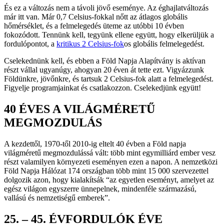
És ez a változás nem a távoli jövő eseménye. Az éghajlatváltozás
már itt van. Már 0,7 Celsius-fokkal nőtt az átlagos globális
hőmérséklet, és a felmelegedés üteme az utóbbi 10 évben
fokozódott. Tennünk kell, tegyünk ellene együtt, hogy elkerüljük a
fordulópontot, a
kritikus 2 Celsius-fok
os globális felmelegedést.
Cselekednünk kell, és ebben a Föld Napja Alapítvány is aktívan
részt vállal ugyanúgy, ahogyan 20 éven át tette ezt. Vigyázzunk
Földünkre, jövőnkre, és tartsuk 2 Celsius-fok alatt a felmelegedést.
Figyelje programjainkat és csatlakozzon. Cselekedjünk együtt!
40 ÉVES A VILÁGMÉRETŰ
MEGMOZDULÁS
A kezdettől, 1970-től 2010-ig eltelt 40 évben a Föld napja
világméretű megmozdulássá vált: több mint egymilliárd ember vesz
részt valamilyen környezeti eseményen ezen a napon. A nemzetközi
Föld Napja Hálózat 174 országban több mint 15 000 szervezettel
dolgozik azon, hogy kialakítsák “az egyetlen eseményt, amelyet az
egész világon egyszerre ünnepelnek, mindenféle származású,
vallású és nemzetiségű emberek”.
25. – 45. ÉVFORDULÓK ÉVE