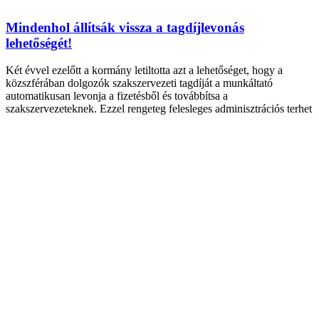
Mindenhol állítsák vissza a tagdíjlevonás
lehetőségét!
Két évvel ezelőtt a kormány letiltotta azt a lehetőséget, hogy a
közszférában dolgozók szakszervezeti tagdíját a munkáltató
automatikusan levonja a fizetésből és továbbítsa a
szakszervezeteknek. Ezzel rengeteg felesleges adminisztrációs terhet