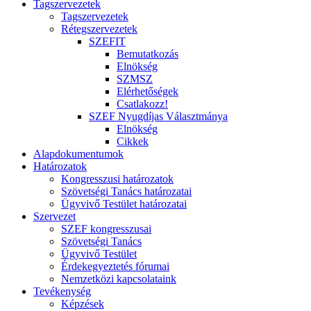
Tagszervezetek
Tagszervezetek
Rétegszervezetek
SZEFIT
Bemutatkozás
Elnökség
SZMSZ
Elérhetőségek
Csatlakozz!
SZEF Nyugdíjas Választmánya
Elnökség
Cikkek
Alapdokumentumok
Határozatok
Kongresszusi határozatok
Szövetségi Tanács határozatai
Ügyvivő Testület határozatai
Szervezet
SZEF kongresszusai
Szövetségi Tanács
Ügyvivő Testület
Érdekegyeztetés fórumai
Nemzetközi kapcsolataink
Tevékenység
Képzések