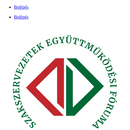
Ugrás
Belépés
a
Belépés
tartalomhoz