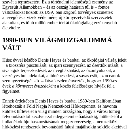
szavát a természetért. Ez a történelmi jelentőségű esemény az
Egyesült Államokban – és az ország határain túl is – fontos
változásokat hozott: az USA-ban szigorú törvények születtek
a levegő és a vizek védelmére, új környezetvédő szervezetek
alakultak, és több millió ember tért át ökológiailag érzékenyebb
életvitelre.
1990-BEN VILÁGMOZGALOMMÁ
VÁLT
Húsz évvel később Denis Hayes és barátai, az ökológiai válság jeleit
– a bioszféra pusztulását, az ipari szennyezést, az őserdők irtását, a
sivatagok terjeszkedését, az üvegházhatást, az ózonlyukakat, a
veszélyes hulladékokat, a túlnépesedést, a savas esőt, az óceánok
szennyezettségét stb. – látva kezdeményezték, hogy az 1990-es
évek
a környezet évtizedeként
a közös felelősségre hívják fel a
figyelmet.
Ennek érdekében Denis Hayes és barátai 1989-ben Kaliforniában
létrehozták a Föld Napja Nemzetközi Hírközpontot, és havonta
küldtek hírlevelet a világ minden országába, hogy a városi tömeg-
felvonulásoktól kezdve szabadegyetemi előadásokig, faültetéstől a
hulladékok újrahasznosításának megszervezéséig, a nemzetközi
hírközlési rendszerek bevonásától falusi majálisokig sokféle akcióval