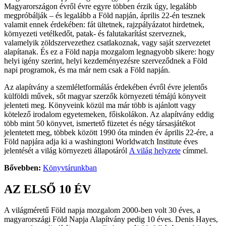
Magyarországon évről évre egyre többen érzik úgy, legalább
megpróbálják – és legalább a Föld napján, április 22-én tesznek
valamit ennek érdekében: fát ültetnek, rajzpályázatot hirdetnek,
környezeti vetélkedőt, patak- és falutakarítást szerveznek,
valamelyik zöldszervezethez csatlakoznak, vagy saját szervezetet
alapítanak. És ez a Föld napja mozgalom legnagyobb sikere: hogy
helyi igény szerint, helyi kezdeményezésre szerveződnek a Föld
napi programok, és ma már nem csak a Föld napján.
Az alapítvány a szemléletformálás érdekében évről évre jelentős
külföldi művek, sőt magyar szerzők környezeti témájú könyveit
jelenteti meg. Könyveink közül ma már több is ajánlott vagy
kötelező irodalom egyetemeken, főiskolákon. Az alapítvány eddig
több mint 50 könyvet, ismertető füzetet és négy társasjátékot
jelentetett meg, többek között 1990 óta minden év április 22-ére, a
Föld napjára adja ki a washingtoni Worldwatch Institute éves
jelentését a világ környezeti állapotáról
A világ helyzete
címmel.
Bővebben:
Könyvtárunkban
AZ ELSŐ 10 ÉV
A világméretű Föld napja mozgalom 2000-ben volt 30 éves, a
magyarországi Föld Napja Alapítvány pedig 10 éves. Denis Hayes,