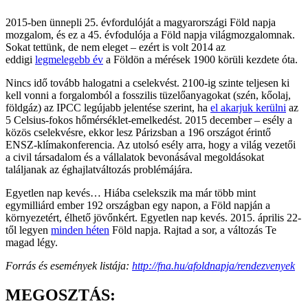
2015-ben ünnepli 25. évfordulóját a magyarországi Föld napja
mozgalom, és ez a 45. évfodulója a Föld napja világmozgalomnak.
Sokat tettünk, de nem eleget – ezért is volt 2014 az
eddigi
legmelegebb év
a Földön a mérések 1900 körüli kezdete óta.
Nincs idő tovább halogatni a cselekvést. 2100-ig szinte teljesen ki
kell vonni a forgalomból a fosszilis tüzelőanyagokat (szén, kőolaj,
földgáz) az IPCC legújabb jelentése szerint, ha
el akarjuk kerülni
az
5 Celsius-fokos hőmérséklet-emelkedést. 2015 december – esély a
közös cselekvésre, ekkor lesz Párizsban a 196 országot érintő
ENSZ-klímakonferencia. Az utolsó esély arra, hogy a világ vezetői
a civil társadalom és a vállalatok bevonásával megoldásokat
találjanak az éghajlatváltozás problémájára.
Egyetlen nap kevés… Hiába cselekszik ma már több mint
egymilliárd ember 192 országban egy napon, a Föld napján a
környezetért, élhető jövőnkért. Egyetlen nap kevés. 2015. április 22-
től legyen
minden héten
Föld napja. Rajtad a sor, a változás Te
magad légy.
Forrás és események listája:
http://fna.hu/afoldnapja/rendezvenyek
MEGOSZTÁS: