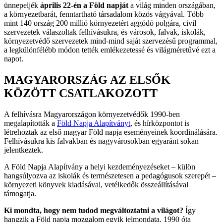
ünnepeljék
április 22-én a Föld napját
a világ minden országában,
a környezetbarát, fenntartható társadalom közös vágyával. Több
mint 140 ország 200 millió környezetért aggódó polgára, civil
szervezetek válaszoltak felhívásukra, és városok, falvak, iskolák,
környezetvédő szervezetek mind-mind saját szervezésű programmal,
a legkülönfélébb módon tették emlékezetessé és világméretűvé ezt a
napot.
MAGYARORSZÁG AZ ELSŐK
KÖZÖTT CSATLAKOZOTT
A felhívásra Magyarországon környezetvédők 1990-ben
megalapították a
Föld Napja Alapítványt
, és hírközpontot is
létrehoztak az első magyar Föld napja eseményeinek koordinálására.
Felhívásukra kis falvakban és nagyvárosokban egyaránt sokan
jelentkeztek.
A Föld Napja Alapítvány a helyi kezdeményezéseket – külön
hangsúlyozva az iskolák és természetesen a pedagógusok szerepét –
környezeti könyvek kiadásával, vetélkedők összeállításával
támogatja.
Ki mondta, hogy nem tudod megváltoztatni a világot?
Így
hangzik a Föld napja mozgalom egyik jelmondata. 1990 óta