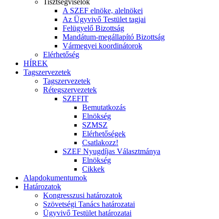
Tisztségviselők
A SZEF elnöke, alelnökei
Az Ügyvivő Testület tagjai
Felügyelő Bizottság
Mandátum-megállapító Bizottság
Vármegyei koordinátorok
Elérhetőség
HÍREK
Tagszervezetek
Tagszervezetek
Rétegszervezetek
SZEFIT
Bemutatkozás
Elnökség
SZMSZ
Elérhetőségek
Csatlakozz!
SZEF Nyugdíjas Választmánya
Elnökség
Cikkek
Alapdokumentumok
Határozatok
Kongresszusi határozatok
Szövetségi Tanács határozatai
Ügyvivő Testület határozatai