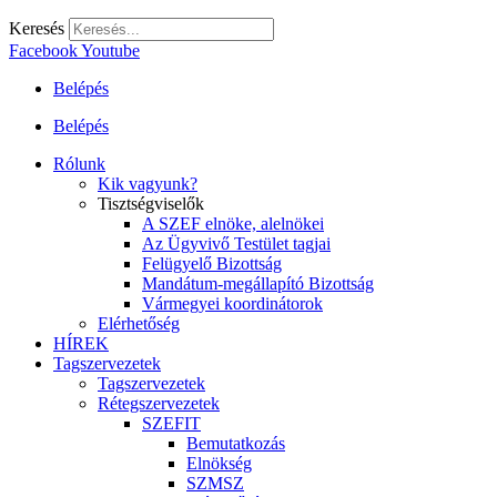
Keresés
Facebook
Youtube
Belépés
Belépés
Rólunk
Kik vagyunk?
Tisztségviselők
A SZEF elnöke, alelnökei
Az Ügyvivő Testület tagjai
Felügyelő Bizottság
Mandátum-megállapító Bizottság
Vármegyei koordinátorok
Elérhetőség
HÍREK
Tagszervezetek
Tagszervezetek
Rétegszervezetek
SZEFIT
Bemutatkozás
Elnökség
SZMSZ