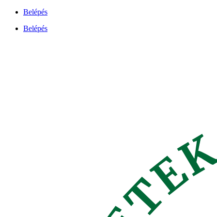
Ugrás
Belépés
a
Belépés
tartalomhoz