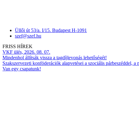
Üllői út 53/a. I/15. Budapest H-1091
szef@szef.hu
FRISS HÍREK
VKF ülés, 2026. 08. 07.
Mindenhol állítsák vissza a tagdíjlevonás lehetőségét!
Szakszervezeti konföderációk alapvetései a szociális párbeszéddel, a
Van egy csapatunk!