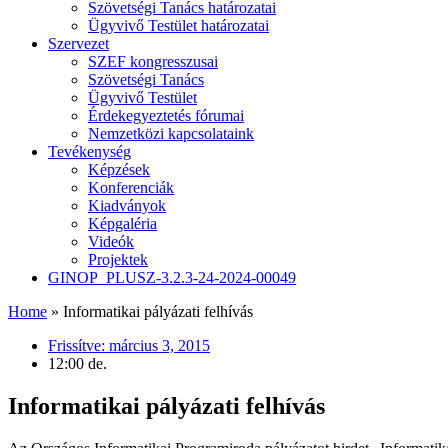
Szövetségi Tanács határozatai
Ügyvivő Testület határozatai
Szervezet
SZEF kongresszusai
Szövetségi Tanács
Ügyvivő Testület
Érdekegyeztetés fórumai
Nemzetközi kapcsolataink
Tevékenység
Képzések
Konferenciák
Kiadványok
Képgaléria
Videók
Projektek
GINOP_PLUSZ-3.2.3-24-2024-00049
Home
»
Informatikai pályázati felhívás
Frissítve:
március 3, 2015
12:00 de.
Informatikai pályázati felhívás