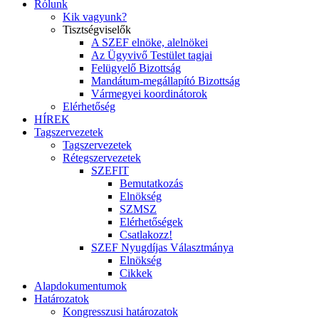
Rólunk
Kik vagyunk?
Tisztségviselők
A SZEF elnöke, alelnökei
Az Ügyvivő Testület tagjai
Felügyelő Bizottság
Mandátum-megállapító Bizottság
Vármegyei koordinátorok
Elérhetőség
HÍREK
Tagszervezetek
Tagszervezetek
Rétegszervezetek
SZEFIT
Bemutatkozás
Elnökség
SZMSZ
Elérhetőségek
Csatlakozz!
SZEF Nyugdíjas Választmánya
Elnökség
Cikkek
Alapdokumentumok
Határozatok
Kongresszusi határozatok