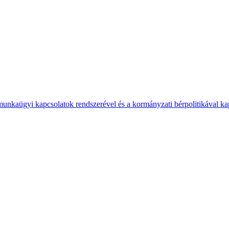
 munkaügyi kapcsolatok rendszerével és a kormányzati bérpolitikával k