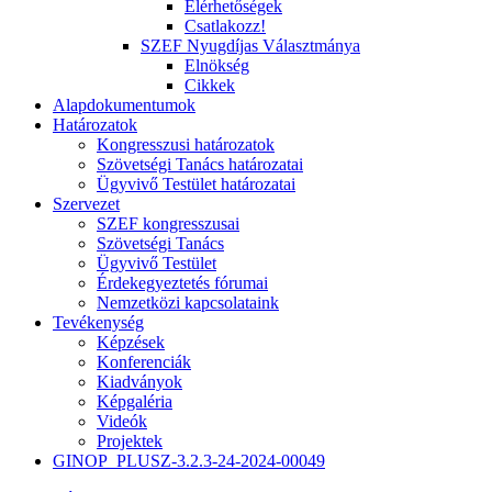
Elérhetőségek
Csatlakozz!
SZEF Nyugdíjas Választmánya
Elnökség
Cikkek
Alapdokumentumok
Határozatok
Kongresszusi határozatok
Szövetségi Tanács határozatai
Ügyvivő Testület határozatai
Szervezet
SZEF kongresszusai
Szövetségi Tanács
Ügyvivő Testület
Érdekegyeztetés fórumai
Nemzetközi kapcsolataink
Tevékenység
Képzések
Konferenciák
Kiadványok
Képgaléria
Videók
Projektek
GINOP_PLUSZ-3.2.3-24-2024-00049