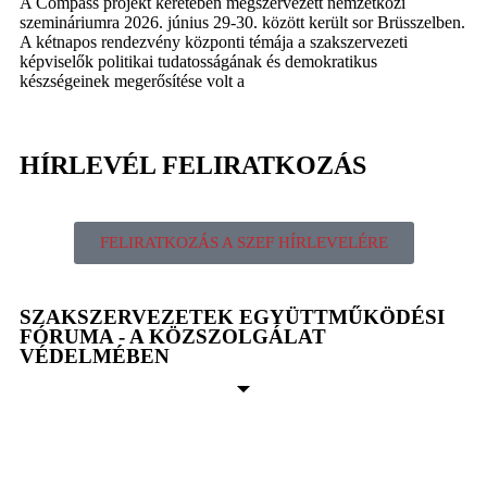
A Compass projekt keretében megszervezett nemzetközi
szemináriumra 2026. június 29-30. között került sor Brüsszelben.
A kétnapos rendezvény központi témája a szakszervezeti
képviselők politikai tudatosságának és demokratikus
készségeinek megerősítése volt a
HÍRLEVÉL FELIRATKOZÁS
FELIRATKOZÁS A SZEF HÍRLEVELÉRE
SZAKSZERVEZETEK EGYÜTTMŰKÖDÉSI
FÓRUMA - A KÖZSZOLGÁLAT
VÉDELMÉBEN