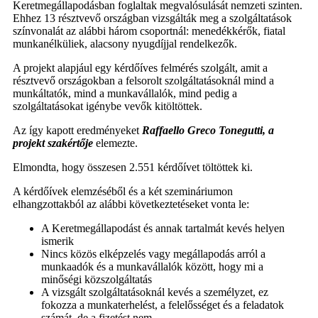
Keretmegállapodásban foglaltak megvalósulását nemzeti szinten.
Ehhez 13 résztvevő országban vizsgálták meg a szolgáltatások
színvonalát az alábbi három csoportnál: menedékkérők, fiatal
munkanélküliek, alacsony nyugdíjjal rendelkezők.
A projekt alapjául egy kérdőíves felmérés szolgált, amit a
résztvevő országokban a felsorolt szolgáltatásoknál mind a
munkáltatók, mind a munkavállalók, mind pedig a
szolgáltatásokat igénybe vevők kitöltöttek.
Az így kapott eredményeket
Raffaello Greco Tonegutti, a
projekt szakértője
elemezte.
Elmondta, hogy összesen 2.551 kérdőívet töltöttek ki.
A kérdőívek elemzéséből és a két szemináriumon
elhangzottakból az alábbi következtetéseket vonta le:
A Keretmegállapodást és annak tartalmát kevés helyen
ismerik
Nincs közös elképzelés vagy megállapodás arról a
munkaadók és a munkavállalók között, hogy mi a
minőségi közszolgáltatás
A vizsgált szolgáltatásoknál kevés a személyzet, ez
fokozza a munkaterhelést, a felelősséget és a feladatok
számát, de a fizetést nem