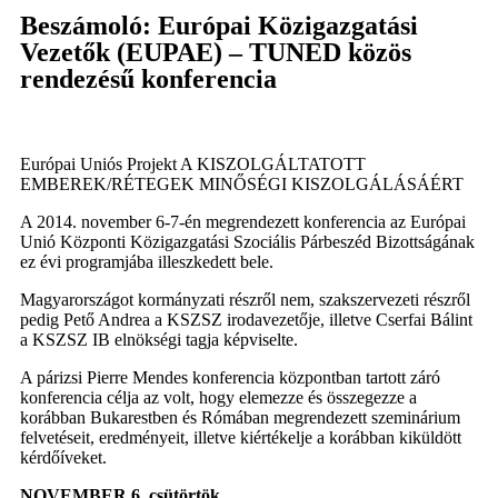
Beszámoló: Európai Közigazgatási
Vezetők (EUPAE) – TUNED közös
rendezésű konferencia
Európai Uniós Projekt A KISZOLGÁLTATOTT
EMBEREK/RÉTEGEK MINŐSÉGI KISZOLGÁLÁSÁÉRT
A 2014. november 6-7-én megrendezett konferencia az Európai
Unió Központi Közigazgatási Szociális Párbeszéd Bizottságának
ez évi programjába illeszkedett bele.
Magyarországot kormányzati részről nem, szakszervezeti részről
pedig Pető Andrea a KSZSZ irodavezetője, illetve Cserfai Bálint
a KSZSZ IB elnökségi tagja képviselte.
A párizsi Pierre Mendes konferencia központban tartott záró
konferencia célja az volt, hogy elemezze és összegezze a
korábban Bukarestben és Rómában megrendezett szeminárium
felvetéseit, eredményeit, illetve kiértékelje a korábban kiküldött
kérdőíveket.
NOVEMBER 6. csütörtök