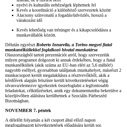
nyelvi és kulturális nehézségek léphetnek fel
Kevés a koordináció a különböző szervezetek között
Alacsony színvonalú a fogadás/üdvözlés, hosszú a
várakozási idő
Kevés lehetőség van tréningre és a kikapcsolódásra a
munkavállalók között.
Délután egyrészt
Roberto Innarella, a Torino megyei fiatal
munkanélküliekkel foglalkozó hivatal munkatársa
Olaszországból tartott prezentációt arról, hogy szervezetük
milyen programot dolgozott ki annak érdekében, hogy a fiatal
munkanélküliek (akik száma az EU-ban eléri az 5,6 milliót!)
nagyobb eséllyel, gyorsabban találjanak munkahelyet, másrészt 2
munkacsoport került megalakításra a résztvevőkből, akik a
kérdőívek alapján felszínre került következtetéseket végig
olvasva/elemezve igyekeztek összefoglalni a legfontosabb
feladatokat, célkitűzéseket, amik egy dokumentumba bekerülve a
közeljövőben aláírásra kerülhetnek a Szociális Párbeszéd
Bizottságban.
NOVEMBER 7. péntek
A délelőtt folyamán a két csoport által előző napon
megfogalmazott következtetések előadására került sor.