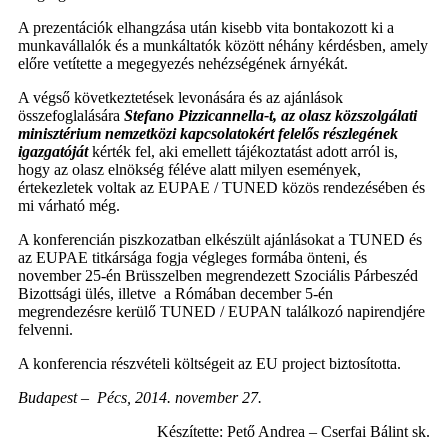
A prezentációk elhangzása után kisebb vita bontakozott ki a
munkavállalók és a munkáltatók között néhány kérdésben, amely
előre vetítette a megegyezés nehézségének árnyékát.
A végső következtetések levonására és az ajánlások
összefoglalására
Stefano Pizzicannella-t, az olasz közszolgálati
minisztérium nemzetközi kapcsolatokért felelős részlegének
igazgatóját
kérték fel, aki emellett tájékoztatást adott arról is,
hogy az olasz elnökség féléve alatt milyen események,
értekezletek voltak az EUPAE / TUNED közös rendezésében és
mi várható még.
A konferencián piszkozatban elkészült ajánlásokat a TUNED és
az EUPAE titkársága fogja végleges formába önteni, és
november 25-én Brüsszelben megrendezett Szociális Párbeszéd
Bizottsági ülés, illetve a Rómában december 5-én
megrendezésre kerülő TUNED / EUPAN találkozó napirendjére
felvenni.
A konferencia részvételi költségeit az EU project biztosította.
Budapest – Pécs, 2014. november 27.
Készítette: Pető Andrea – Cserfai Bálint sk.