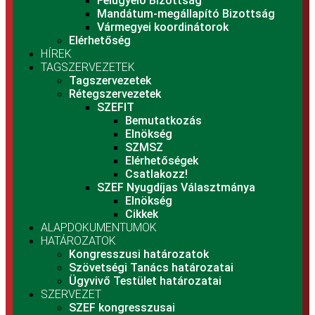
Felügyelő Bizottság
Mandátum-megállapító Bizottság
Vármegyei koordinátorok
Elérhetőség
HÍREK
TAGSZERVEZETEK
Tagszervezetek
Rétegszervezetek
SZEFIT
Bemutatkozás
Elnökség
SZMSZ
Elérhetőségek
Csatlakozz!
SZEF Nyugdíjas Választmánya
Elnökség
Cikkek
ALAPDOKUMENTUMOK
HATÁROZATOK
Kongresszusi határozatok
Szövetségi Tanács határozatai
Ügyvivő Testület határozatai
SZERVEZET
SZEF kongresszusai