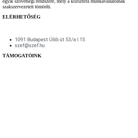
egyik szövetségi rendszere, mely a közszféra munkavállalóinak
szakszervezeteit tömöríti.
ELÉRHETŐSÉG
1091 Budapest Üllői út 53/a I.15.
szef@szef.hu
TÁMOGATÓINK