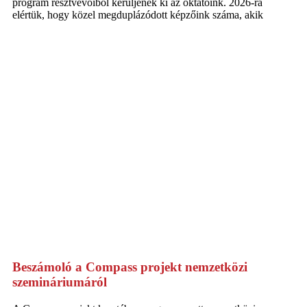
program résztvevőiből kerüljenek ki az oktatóink. 2026-ra
elértük, hogy közel megduplázódott képzőink száma, akik
Beszámoló a Compass projekt nemzetközi
szemináriumáról