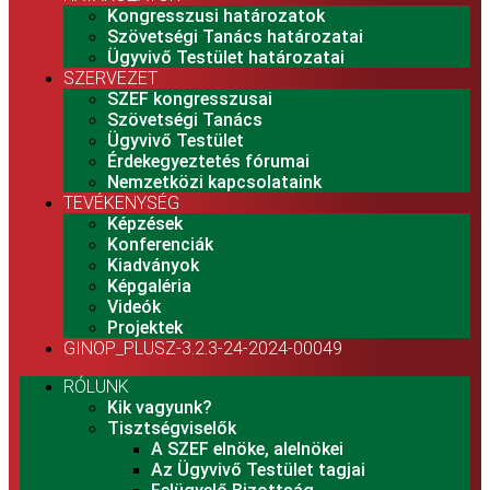
Kongresszusi határozatok
Szövetségi Tanács határozatai
Ügyvivő Testület határozatai
SZERVEZET
SZEF kongresszusai
Szövetségi Tanács
Ügyvivő Testület
Érdekegyeztetés fórumai
Nemzetközi kapcsolataink
TEVÉKENYSÉG
Képzések
Konferenciák
Kiadványok
Képgaléria
Videók
Projektek
GINOP_PLUSZ-3.2.3-24-2024-00049
RÓLUNK
Kik vagyunk?
Tisztségviselők
A SZEF elnöke, alelnökei
Az Ügyvivő Testület tagjai