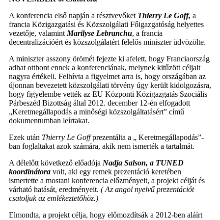
A konferencia első napján a résztvevőket
Thierry Le Goff,
a
francia Közigazgatási és Közszolgálati Főigazgatóság helyettes
vezetője, valamint
Marilyse Lebranchu
, a francia
decentralizációért és közszolgálatért felelős miniszter üdvözölte.
A miniszter asszony örömét fejezte ki afelett, hogy Franciaország
adhat otthont ennek a konferenciának, melynek kitűzött céljait
nagyra értékeli. Felhívta a figyelmet arra is, hogy országában az
újonnan bevezetett közszolgálati törvény úgy került kidolgozásra,
hogy figyelembe vették az EU Központi Közigazgatás Szociális
Párbeszéd Bizottság által 2012. december 12-én elfogadott
„Keretmegállapodás a minőségi közszolgáltatásért” című
dokumentumban leírtakat.
Ezek után
Thierry Le Goff
prezentálta a „ Keretmegállapodás”-
ban foglaltakat azok számára, akik nem ismerték a tartalmát.
A délelőtt következő előadója
Nadja Salson, a TUNED
koordinátora
volt, aki egy remek prezentáció keretében
ismertette a mostani konferencia előzményeit, a projekt célját és
várható hatását, eredményeit.
( Az angol nyelvű prezentációt
csatoljuk az emlékeztetőhöz.)
Elmondta, a projekt célja, hogy előmozdítsák a 2012-ben aláírt