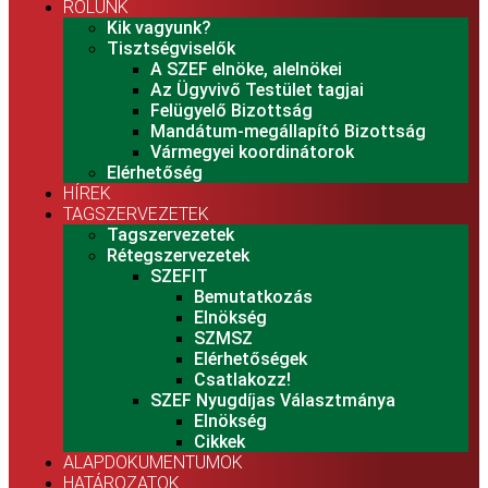
RÓLUNK
Kik vagyunk?
Tisztségviselők
A SZEF elnöke, alelnökei
Az Ügyvivő Testület tagjai
Felügyelő Bizottság
Mandátum-megállapító Bizottság
Vármegyei koordinátorok
Elérhetőség
HÍREK
TAGSZERVEZETEK
Tagszervezetek
Rétegszervezetek
SZEFIT
Bemutatkozás
Elnökség
SZMSZ
Elérhetőségek
Csatlakozz!
SZEF Nyugdíjas Választmánya
Elnökség
Cikkek
ALAPDOKUMENTUMOK
HATÁROZATOK