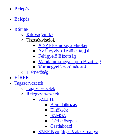
Belépés
Belépés
Rólunk
Kik vagyunk?
Tisztségviselők
A SZEF elnöke, alelnökei
Az Ügyvivő Testület tagjai
Felügyelő Bizottság
Mandátum-megállapító Bizottság
Vármegyei koordinátorok
Elérhetőség
HÍREK
Tagszervezetek
Tagszervezetek
Rétegszervezetek
SZEFIT
Bemutatkozás
Elnökség
SZMSZ
Elérhetőségek
Csatlakozz!
SZEF Nyugdíjas Választmánya