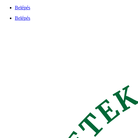
Ugrás
Belépés
a
Belépés
tartalomhoz