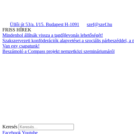
Üllői út 53/a. I/15. Budapest H-1091
szef@szef.hu
FRISS HÍREK
Mindenhol állítsák vissza a tagdíjlevonás lehetőségét!
Szakszervezeti konföderációk alapvetései a szociális párbeszéddel, a
Van egy csapatunk!
Beszámoló a Compass projekt nemzetközi szemináriumáról
Keresés
Facebook
Youtube