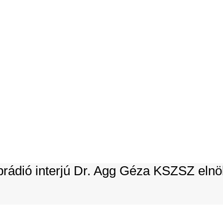
EL
brádió interjú Dr. Agg Géza KSZSZ elnö