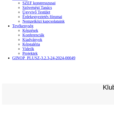
SZEF kongresszusai
Szövetségi Tanács
Ügyvivő Testület
Érdekegyeztetés fórumai
Nemzetközi kapcsolataink
Tevékenység
Képzések
Konferenciák
Kiadványok
Képgaléria
Videók
Projektek
GINOP_PLUSZ-3.2.3-24-2024-00049
HOME
»
KLUBRÁDIÓ INTERJÚ DR. AGG GÉZA KSZSZ ELNÖKK
Klu