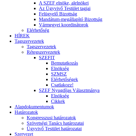
A SZEF elnöke, alelnökei
Az Ügyvivő Testület tagjai
Felügyelő Bizottság
Mandátum-megállapító Bizottság
Vármegyei koordinátorok
Elérhetőség
HÍREK
Tagszervezetek
Tagszervezetek
Rétegszervezetek
SZEFIT
Bemutatkozás
Elnökség
SZMSZ
Elérhetőségek
Csatlakozz!
SZEF Nyugdíjas Választmánya
Elnökség
Cikkek
Alapdokumentumok
Határozatok
Kongresszusi határozatok
Szövetségi Tanács határozatai
Ügyvivő Testület határozatai
Szervezet