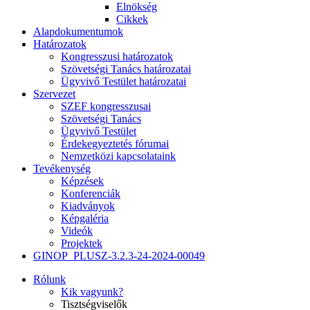
Elnökség
Cikkek
Alapdokumentumok
Határozatok
Kongresszusi határozatok
Szövetségi Tanács határozatai
Ügyvivő Testület határozatai
Szervezet
SZEF kongresszusai
Szövetségi Tanács
Ügyvivő Testület
Érdekegyeztetés fórumai
Nemzetközi kapcsolataink
Tevékenység
Képzések
Konferenciák
Kiadványok
Képgaléria
Videók
Projektek
GINOP_PLUSZ-3.2.3-24-2024-00049
Rólunk
Kik vagyunk?
Tisztségviselők