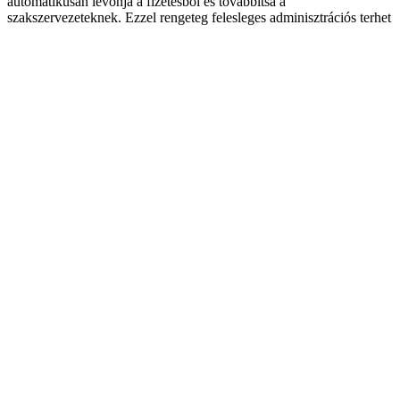
automatikusan levonja a fizetésből és továbbítsa a
szakszervezeteknek. Ezzel rengeteg felesleges adminisztrációs terhet