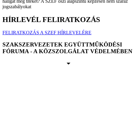
hallgat meg titeket? A SZEF őszi alapszintű képzésén nem száraz
jogszabályokat
HÍRLEVÉL FELIRATKOZÁS
FELIRATKOZÁS A SZEF HÍRLEVELÉRE
SZAKSZERVEZETEK EGYÜTTMŰKÖDÉSI
FÓRUMA - A KÖZSZOLGÁLAT VÉDELMÉBEN