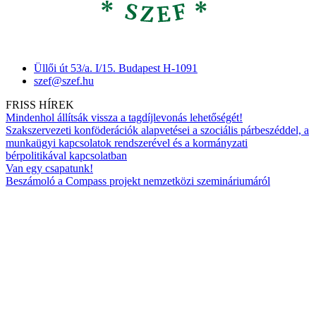
Üllői út 53/a. I/15. Budapest H-1091
szef@szef.hu
FRISS HÍREK
Mindenhol állítsák vissza a tagdíjlevonás lehetőségét!
Szakszervezeti konföderációk alapvetései a szociális párbeszéddel, a
munkaügyi kapcsolatok rendszerével és a kormányzati
bérpolitikával kapcsolatban
Van egy csapatunk!
Beszámoló a Compass projekt nemzetközi szemináriumáról