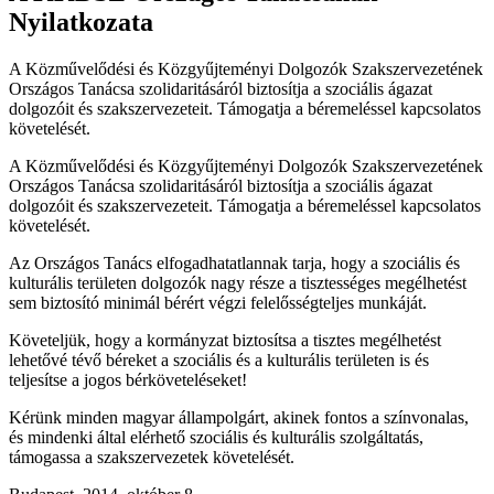
Nyilatkozata
A Közművelődési és Közgyűjteményi Dolgozók Szakszervezetének
Országos Tanácsa szolidaritásáról biztosítja a szociális ágazat
dolgozóit és szakszervezeteit. Támogatja a béremeléssel kapcsolatos
követelését.
A Közművelődési és Közgyűjteményi Dolgozók Szakszervezetének
Országos Tanácsa szolidaritásáról biztosítja a szociális ágazat
dolgozóit és szakszervezeteit. Támogatja a béremeléssel kapcsolatos
követelését.
Az Országos Tanács elfogadhatatlannak tarja, hogy a szociális és
kulturális területen dolgozók nagy része a tisztességes megélhetést
sem biztosító minimál bérért végzi felelősségteljes munkáját.
Követeljük, hogy a kormányzat biztosítsa a tisztes megélhetést
lehetővé tévő béreket a szociális és a kulturális területen is és
teljesítse a jogos bérköveteléseket!
Kérünk minden magyar állampolgárt, akinek fontos a színvonalas,
és mindenki által elérhető szociális és kulturális szolgáltatás,
támogassa a szakszervezetek követelését.