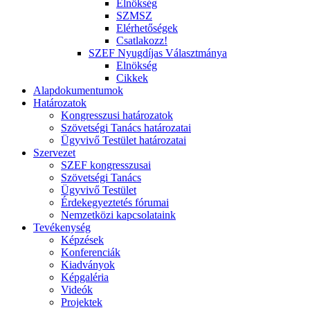
Elnökség
SZMSZ
Elérhetőségek
Csatlakozz!
SZEF Nyugdíjas Választmánya
Elnökség
Cikkek
Alapdokumentumok
Határozatok
Kongresszusi határozatok
Szövetségi Tanács határozatai
Ügyvivő Testület határozatai
Szervezet
SZEF kongresszusai
Szövetségi Tanács
Ügyvivő Testület
Érdekegyeztetés fórumai
Nemzetközi kapcsolataink
Tevékenység
Képzések
Konferenciák
Kiadványok
Képgaléria
Videók
Projektek