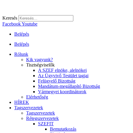
Keresés
Facebook
Youtube
Belépés
Belépés
Rólunk
Kik vagyunk?
Tisztségviselők
A SZEF elnöke, alelnökei
Az Ügyvivő Testület tagjai
Felügyelő Bizottság
Mandátum-megállapító Bizottság
Vármegyei koordinátorok
Elérhetőség
HÍREK
Tagszervezetek
Tagszervezetek
Rétegszervezetek
SZEFIT
Bemutatkozás