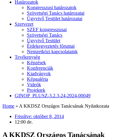
Határozatok
Kongresszusi határozatok
Szövetségi Tanács határozatai
Ügyvivő Testület határozatai
Szervezet
SZEF kongresszusai
Szövetségi Tanács
Ügyvivő Testület
Érdekegyeztetés fórumai
Nemzetközi kapcsolataink
Tevékenység
Képzések
Konferenciák
Kiadványok
Képgaléria
Videók
Projektek
GINOP_PLUSZ-3.2.3-24-2024-00049
Home
»
A KKDSZ Országos Tanácsának Nyilatkozata
Frissítve:
október 8, 2014
12:00 de.
A KKDSZ Országos Tanácsának