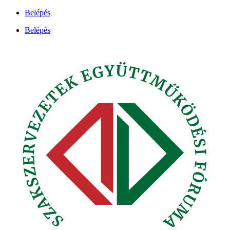
Ugrás
Belépés
a
Belépés
tartalomhoz