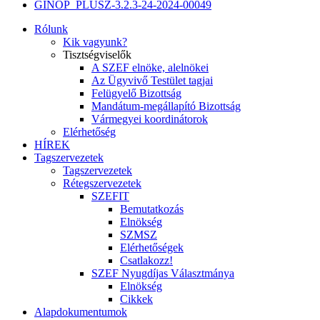
GINOP_PLUSZ-3.2.3-24-2024-00049
Rólunk
Kik vagyunk?
Tisztségviselők
A SZEF elnöke, alelnökei
Az Ügyvivő Testület tagjai
Felügyelő Bizottság
Mandátum-megállapító Bizottság
Vármegyei koordinátorok
Elérhetőség
HÍREK
Tagszervezetek
Tagszervezetek
Rétegszervezetek
SZEFIT
Bemutatkozás
Elnökség
SZMSZ
Elérhetőségek
Csatlakozz!
SZEF Nyugdíjas Választmánya
Elnökség
Cikkek
Alapdokumentumok