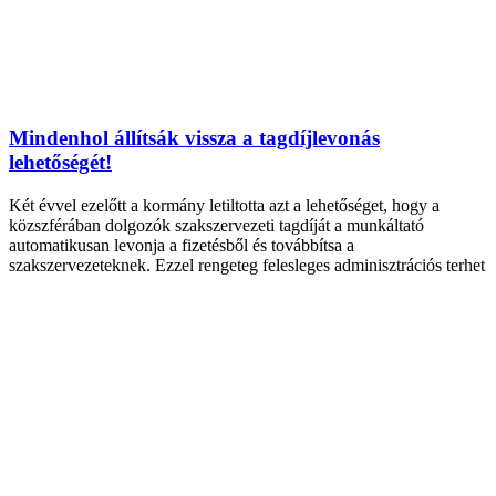
Mindenhol állítsák vissza a tagdíjlevonás
lehetőségét!
Két évvel ezelőtt a kormány letiltotta azt a lehetőséget, hogy a
közszférában dolgozók szakszervezeti tagdíját a munkáltató
automatikusan levonja a fizetésből és továbbítsa a
szakszervezeteknek. Ezzel rengeteg felesleges adminisztrációs terhet