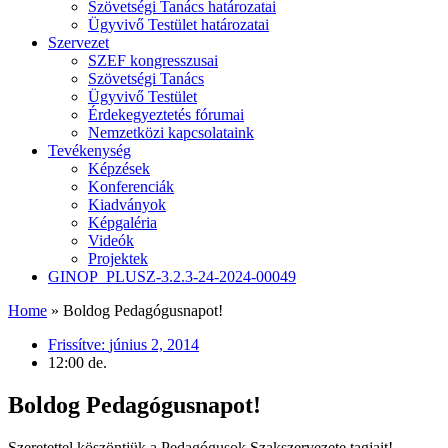
Szövetségi Tanács határozatai
Ügyvivő Testület határozatai
Szervezet
SZEF kongresszusai
Szövetségi Tanács
Ügyvivő Testület
Érdekegyeztetés fórumai
Nemzetközi kapcsolataink
Tevékenység
Képzések
Konferenciák
Kiadványok
Képgaléria
Videók
Projektek
GINOP_PLUSZ-3.2.3-24-2024-00049
Home
»
Boldog Pedagógusnapot!
Frissítve:
június 2, 2014
12:00 de.
Boldog Pedagógusnapot!
Szeretettel köszöntjük a Pedagógusok Szakszervezete tagjait!