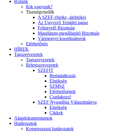
Rólunk
Kik vagyunk?
Tisztségviselők
A SZEF elnöke, alelnökei
Az Ügyvivő Testület tagjai
Felügyelő Bizottság
Mandátum-megállapító Bizottság
Vármegyei koordinátorok
Elérhetőség
HÍREK
Tagszervezetek
Tagszervezetek
Rétegszervezetek
SZEFIT
Bemutatkozás
Elnökség
SZMSZ
Elérhetőségek
Csatlakozz!
SZEF Nyugdíjas Választmánya
Elnökség
Cikkek
Alapdokumentumok
Határozatok
Kongresszusi határozatok