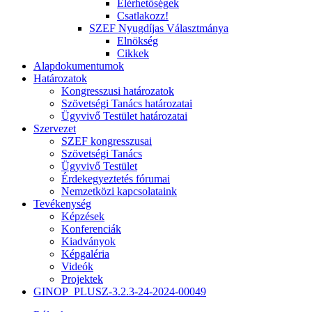
Elérhetőségek
Csatlakozz!
SZEF Nyugdíjas Választmánya
Elnökség
Cikkek
Alapdokumentumok
Határozatok
Kongresszusi határozatok
Szövetségi Tanács határozatai
Ügyvivő Testület határozatai
Szervezet
SZEF kongresszusai
Szövetségi Tanács
Ügyvivő Testület
Érdekegyeztetés fórumai
Nemzetközi kapcsolataink
Tevékenység
Képzések
Konferenciák
Kiadványok
Képgaléria
Videók
Projektek
GINOP_PLUSZ-3.2.3-24-2024-00049