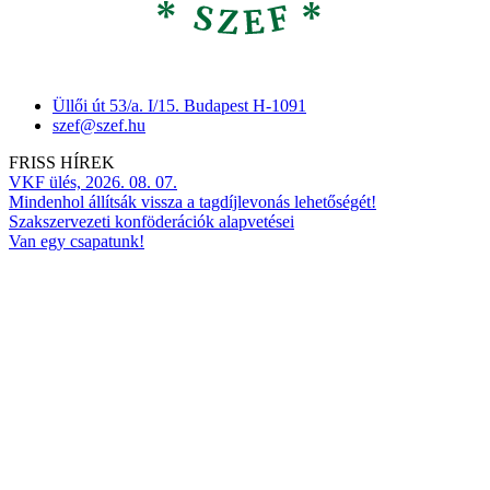
Üllői út 53/a. I/15. Budapest H-1091
szef@szef.hu
FRISS HÍREK
VKF ülés, 2026. 08. 07.
Mindenhol állítsák vissza a tagdíjlevonás lehetőségét!
Szakszervezeti konföderációk alapvetései
Van egy csapatunk!