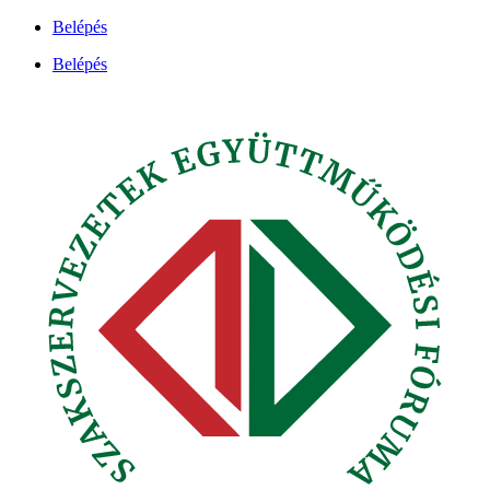
Ugrás
Belépés
a
Belépés
tartalomhoz