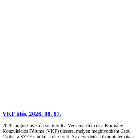
VKF ülés, 2026. 08. 07.
2026. augusztus 7-én sor került a Versenyszféra és a Kormány
Konzultációs Fóruma (VKF) ülésére, melyen meghívottként Csóti
Csaba, a SZEF elnöke is részt vett. Az egyeztetés központi témája a