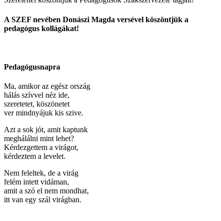
A SZEF nevében Donászi Magda versével köszöntjük a
pedagógus kollágákat!
Pedagógusnapra
Ma, amikor az egész ország
hálás szívvel néz ide,
szeretetet, köszönetet
ver mindnyájuk kis szive.
Azt a sok jót, amit kaptunk
meghálálni mint lehet?
Kérdezgettem a virágot,
kérdeztem a levelet.
Nem feleltek, de a virág
felém intett vidáman,
amit a szó el nem mondhat,
itt van egy szál virágban.