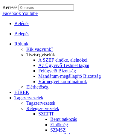
Keresés
Facebook
Youtube
Belépés
Belépés
Rólunk
Kik vagyunk?
Tisztségviselők
A SZEF elnöke, alelnökei
Az Ügyvivő Testület tagjai
Felügyelő Bizottság
Mandátum-megállapító Bizottság
Vármegyei koordinátorok
Elérhetőség
HÍREK
Tagszervezetek
Tagszervezetek
Rétegszervezetek
SZEFIT
Bemutatkozás
Elnökség
SZMSZ