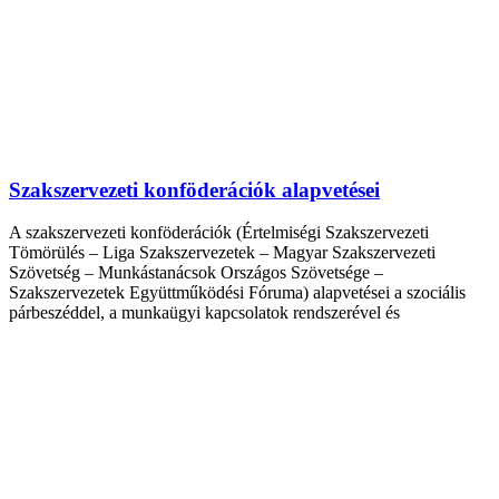
Szakszervezeti konföderációk alapvetései
A szakszervezeti konföderációk (Értelmiségi Szakszervezeti
Tömörülés – Liga Szakszervezetek – Magyar Szakszervezeti
Szövetség – Munkástanácsok Országos Szövetsége –
Szakszervezetek Együttműködési Fóruma) alapvetései a szociális
párbeszéddel, a munkaügyi kapcsolatok rendszerével és