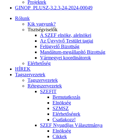
Projektek
GINOP_PLUSZ-3.2.3-24-2024-00049
Rólunk
Kik vagyunk?
Tisztségviselők
A SZEF elnöke, alelnökei
Az Ügyvivő Testület tagjai
Felügyelő Bizottság
Mandátum-megállapító Bizottság
Vármegyei koordinátorok
Elérhetőség
HÍREK
Tagszervezetek
Tagszervezetek
Rétegszervezetek
SZEFIT
Bemutatkozás
Elnökség
SZMSZ
Elérhetőségek
Csatlakozz!
SZEF Nyugdíjas Választmánya
Elnökség
Cikkek