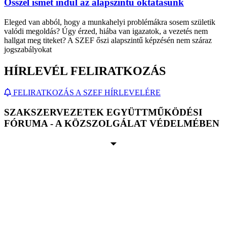
Ősszel ismét indul az alapszintű oktatásunk
Eleged van abból, hogy a munkahelyi problémákra sosem születik
valódi megoldás? Úgy érzed, hiába van igazatok, a vezetés nem
hallgat meg titeket? A SZEF őszi alapszintű képzésén nem száraz
jogszabályokat
HÍRLEVÉL FELIRATKOZÁS
FELIRATKOZÁS A SZEF HÍRLEVELÉRE
SZAKSZERVEZETEK EGYÜTTMŰKÖDÉSI
FÓRUMA - A KÖZSZOLGÁLAT VÉDELMÉBEN