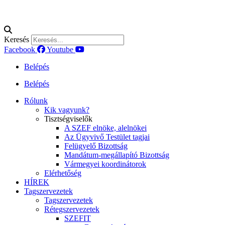
Keresés
Facebook
Youtube
Belépés
Belépés
Rólunk
Kik vagyunk?
Tisztségviselők
A SZEF elnöke, alelnökei
Az Ügyvivő Testület tagjai
Felügyelő Bizottság
Mandátum-megállapító Bizottság
Vármegyei koordinátorok
Elérhetőség
HÍREK
Tagszervezetek
Tagszervezetek
Rétegszervezetek
SZEFIT