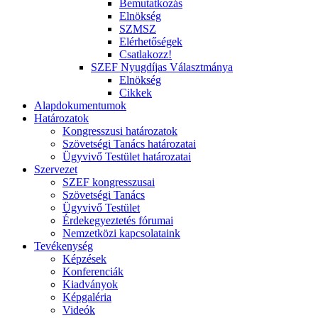
Bemutatkozás
Elnökség
SZMSZ
Elérhetőségek
Csatlakozz!
SZEF Nyugdíjas Választmánya
Elnökség
Cikkek
Alapdokumentumok
Határozatok
Kongresszusi határozatok
Szövetségi Tanács határozatai
Ügyvivő Testület határozatai
Szervezet
SZEF kongresszusai
Szövetségi Tanács
Ügyvivő Testület
Érdekegyeztetés fórumai
Nemzetközi kapcsolataink
Tevékenység
Képzések
Konferenciák
Kiadványok
Képgaléria
Videók