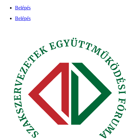
Ugrás
Belépés
a
Belépés
tartalomhoz