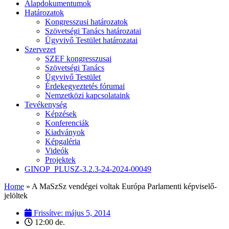
Alapdokumentumok
Határozatok
Kongresszusi határozatok
Szövetségi Tanács határozatai
Ügyvivő Testület határozatai
Szervezet
SZEF kongresszusai
Szövetségi Tanács
Ügyvivő Testület
Érdekegyeztetés fórumai
Nemzetközi kapcsolataink
Tevékenység
Képzések
Konferenciák
Kiadványok
Képgaléria
Videók
Projektek
GINOP_PLUSZ-3.2.3-24-2024-00049
Home
»
A MaSzSz vendégei voltak Európa Parlamenti képviselő-
jelöltek
Frissítve:
május 5, 2014
12:00 de.