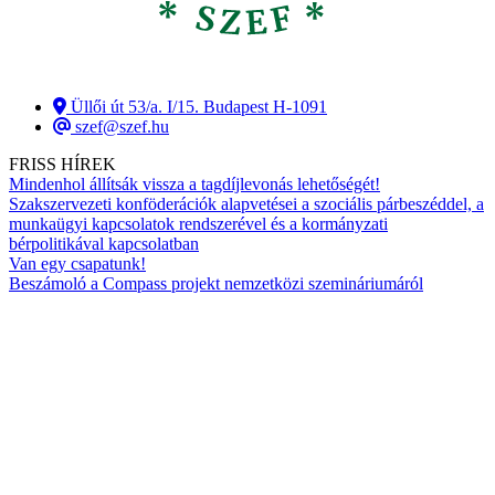
Üllői út 53/a. I/15. Budapest H-1091
szef@szef.hu
FRISS HÍREK
Mindenhol állítsák vissza a tagdíjlevonás lehetőségét!
Szakszervezeti konföderációk alapvetései a szociális párbeszéddel, a
munkaügyi kapcsolatok rendszerével és a kormányzati
bérpolitikával kapcsolatban
Van egy csapatunk!
Beszámoló a Compass projekt nemzetközi szemináriumáról