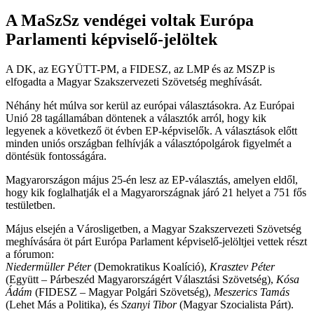
A MaSzSz vendégei voltak Európa
Parlamenti képviselő-jelöltek
A DK, az EGYÜTT-PM, a FIDESZ, az LMP és az MSZP is
elfogadta a Magyar Szakszervezeti Szövetség meghívását.
Néhány hét múlva sor kerül az európai választásokra. Az Európai
Unió 28 tagállamában döntenek a választók arról, hogy kik
legyenek a következő öt évben EP-képviselők. A választások előtt
minden uniós országban felhívják a választópolgárok figyelmét a
döntésük fontosságára.
Magyarországon május 25-én lesz az EP-választás, amelyen eldől,
hogy kik foglalhatják el a Magyarországnak járó 21 helyet a 751 fős
testületben.
Május elsején a Városligetben, a Magyar Szakszervezeti Szövetség
meghívására öt párt Európa Parlament képviselő-jelöltjei vettek részt
a fórumon:
Niedermüller Péter
(Demokratikus Koalíció),
Krasztev Péter
(Együtt – Párbeszéd Magyarországért Választási Szövetség),
Kósa
Ádám
(FIDESZ – Magyar Polgári Szövetség),
Meszerics Tamás
(Lehet Más a Politika), és
Szanyi Tibor
(Magyar Szocialista Párt).