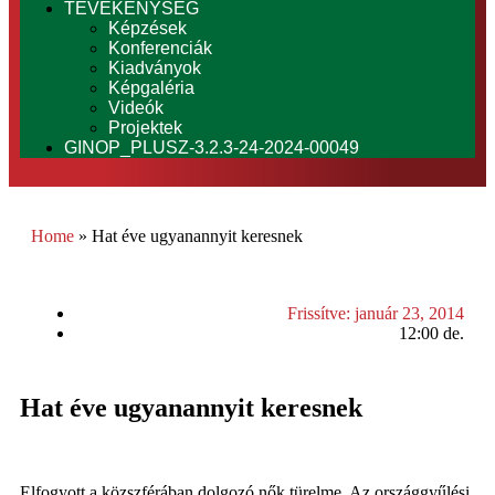
TEVÉKENYSÉG
Képzések
Konferenciák
Kiadványok
Képgaléria
Videók
Projektek
GINOP_PLUSZ-3.2.3-24-2024-00049
Home
»
Hat éve ugyanannyit keresnek
Frissítve:
január 23, 2014
12:00 de.
Hat éve ugyanannyit keresnek
Elfogyott a közszférában dolgozó nők türelme. Az országgyűlési