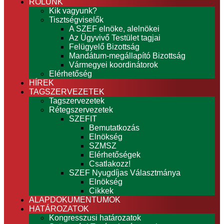
RÓLUNK
Kik vagyunk?
Tisztségviselők
A SZEF elnöke, alelnökei
Az Ügyvivő Testület tagjai
Felügyelő Bizottság
Mandátum-megállapító Bizottság
Vármegyei koordinátorok
Elérhetőség
HÍREK
TAGSZERVEZETEK
Tagszervezetek
Rétegszervezetek
SZEFIT
Bemutatkozás
Elnökség
SZMSZ
Elérhetőségek
Csatlakozz!
SZEF Nyugdíjas Választmánya
Elnökség
Cikkek
ALAPDOKUMENTUMOK
HATÁROZATOK
Kongresszusi határozatok