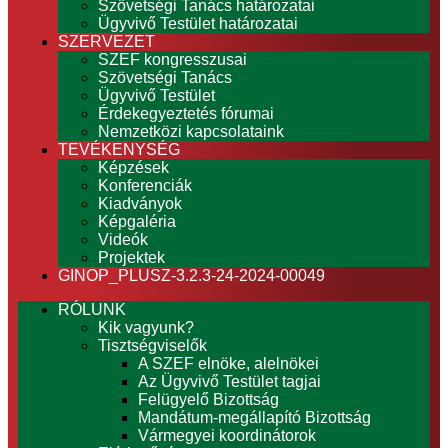
Szövetségi Tanács határozatai
Ügyvivő Testület határozatai
SZERVEZET
SZEF kongresszusai
Szövetségi Tanács
Ügyvivő Testület
Érdekegyeztetés fórumai
Nemzetközi kapcsolataink
TEVÉKENYSÉG
Képzések
Konferenciák
Kiadványok
Képgaléria
Videók
Projektek
GINOP_PLUSZ-3.2.3-24-2024-00049
RÓLUNK
Kik vagyunk?
Tisztségviselők
A SZEF elnöke, alelnökei
Az Ügyvivő Testület tagjai
Felügyelő Bizottság
Mandátum-megállapító Bizottság
Vármegyei koordinátorok