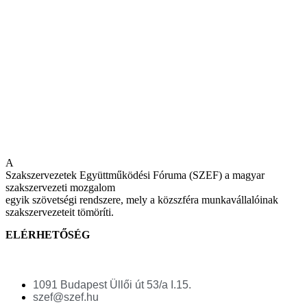
A
Szakszervezetek Együttműködési Fóruma (SZEF) a magyar
szakszervezeti mozgalom
egyik szövetségi rendszere, mely a közszféra munkavállalóinak
szakszervezeteit tömöríti.
ELÉRHETŐSÉG
1091 Budapest Üllői út 53/a I.15.
szef@szef.hu