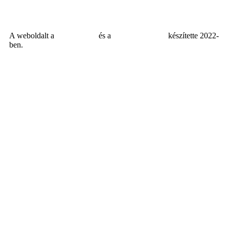
A weboldalt a
MDNGroup
és a
DellART Studio
készítette 2022-
ben.