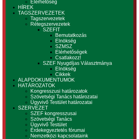
Elérhetőség
HÍREK
TAGSZERVEZETEK
Tagszervezetek
Rétegszervezetek
SZEFIT
Bemutatkozás
Elnökség
SZMSZ
Elérhetőségek
Csatlakozz!
SZEF Nyugdíjas Választmánya
Elnökség
Cikkek
ALAPDOKUMENTUMOK
HATÁROZATOK
Kongresszusi határozatok
Szövetségi Tanács határozatai
Ügyvivő Testület határozatai
SZERVEZET
SZEF kongresszusai
Szövetségi Tanács
Ügyvivő Testület
Érdekegyeztetés fórumai
Nemzetközi kapcsolataink