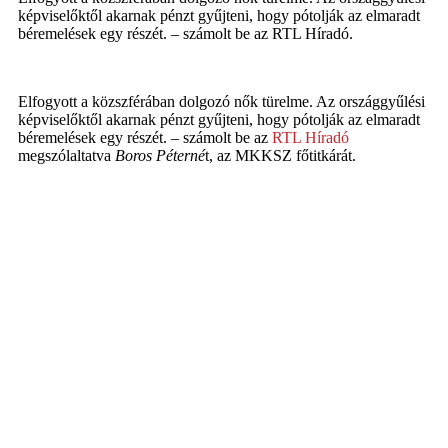
képviselőktől akarnak pénzt gyűjteni, hogy pótolják az elmaradt
béremelések egy részét. – számolt be az RTL Híradó.
Elfogyott a közszférában dolgozó nők türelme. Az országgyűlési
képviselőktől akarnak pénzt gyűjteni, hogy pótolják az elmaradt
béremelések egy részét. – számolt be az
RTL Híradó
megszólaltatva
Boros Péterné
t, az MKKSZ főtitkárát.