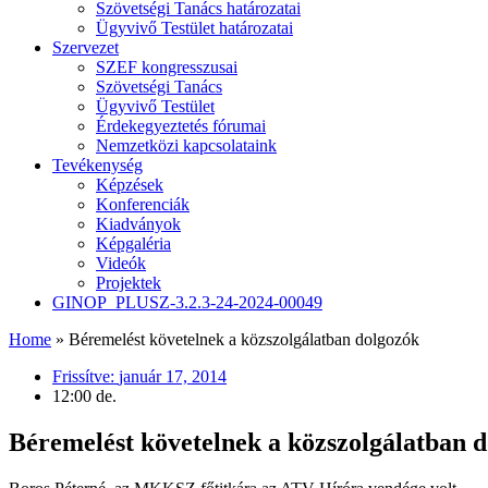
Szövetségi Tanács határozatai
Ügyvivő Testület határozatai
Szervezet
SZEF kongresszusai
Szövetségi Tanács
Ügyvivő Testület
Érdekegyeztetés fórumai
Nemzetközi kapcsolataink
Tevékenység
Képzések
Konferenciák
Kiadványok
Képgaléria
Videók
Projektek
GINOP_PLUSZ-3.2.3-24-2024-00049
Home
»
Béremelést követelnek a közszolgálatban dolgozók
Frissítve:
január 17, 2014
12:00 de.
Béremelést követelnek a közszolgálatban 