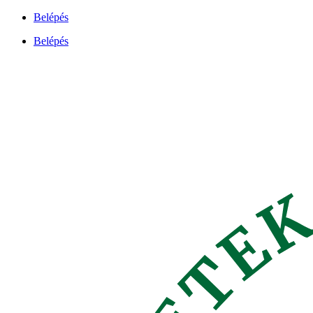
Ugrás
Belépés
a
Belépés
tartalomhoz