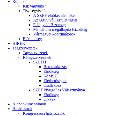
Rólunk
Kik vagyunk?
Tisztségviselők
A SZEF elnöke, alelnökei
Az Ügyvivő Testület tagjai
Felügyelő Bizottság
Mandátum-megállapító Bizottság
Vármegyei koordinátorok
Elérhetőség
HÍREK
Tagszervezetek
Tagszervezetek
Rétegszervezetek
SZEFIT
Bemutatkozás
Elnökség
SZMSZ
Elérhetőségek
Csatlakozz!
SZEF Nyugdíjas Választmánya
Elnökség
Cikkek
Alapdokumentumok
Határozatok
Kongresszusi határozatok