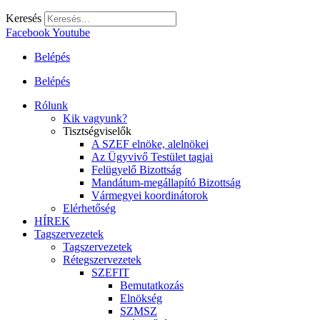
Keresés
Facebook
Youtube
Belépés
Belépés
Rólunk
Kik vagyunk?
Tisztségviselők
A SZEF elnöke, alelnökei
Az Ügyvivő Testület tagjai
Felügyelő Bizottság
Mandátum-megállapító Bizottság
Vármegyei koordinátorok
Elérhetőség
HÍREK
Tagszervezetek
Tagszervezetek
Rétegszervezetek
SZEFIT
Bemutatkozás
Elnökség
SZMSZ