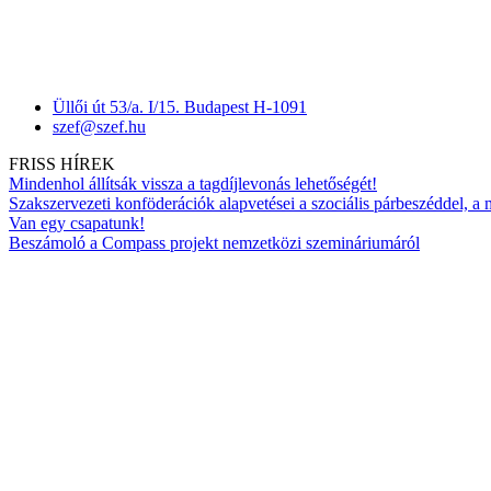
Üllői út 53/a. I/15. Budapest H-1091
szef@szef.hu
FRISS HÍREK
Mindenhol állítsák vissza a tagdíjlevonás lehetőségét!
Szakszervezeti konföderációk alapvetései a szociális párbeszéddel, a
Van egy csapatunk!
Beszámoló a Compass projekt nemzetközi szemináriumáról