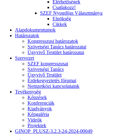
Elérhetőségek
Csatlakozz!
SZEF Nyugdíjas Választmánya
Elnökség
Cikkek
Alapdokumentumok
Határozatok
Kongresszusi határozatok
Szövetségi Tanács határozatai
Ügyvivő Testület határozatai
Szervezet
SZEF kongresszusai
Szövetségi Tanács
Ügyvivő Testület
Érdekegyeztetés fórumai
Nemzetközi kapcsolataink
Tevékenység
Képzések
Konferenciák
Kiadványok
Képgaléria
Videók
Projektek
GINOP_PLUSZ-3.2.3-24-2024-00049