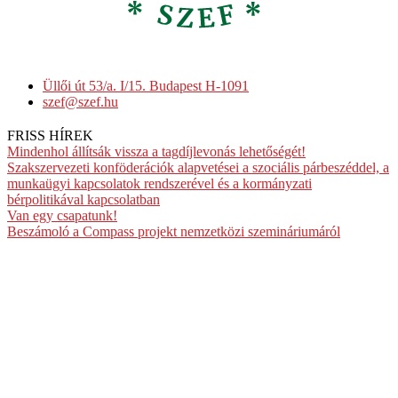
Üllői út 53/a. I/15. Budapest H-1091
szef@szef.hu
FRISS HÍREK
Mindenhol állítsák vissza a tagdíjlevonás lehetőségét!
Szakszervezeti konföderációk alapvetései a szociális párbeszéddel, a
munkaügyi kapcsolatok rendszerével és a kormányzati
bérpolitikával kapcsolatban
Van egy csapatunk!
Beszámoló a Compass projekt nemzetközi szemináriumáról