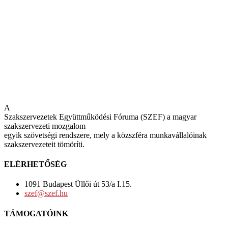
A
Szakszervezetek Együttműködési Fóruma (SZEF) a magyar
szakszervezeti mozgalom
egyik szövetségi rendszere, mely a közszféra munkavállalóinak
szakszervezeteit tömöríti.
ELÉRHETŐSÉG
1091 Budapest Üllői út 53/a I.15.
szef@szef.hu
TÁMOGATÓINK