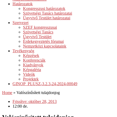
Határozatok
Kongresszusi határozatok
Szövetségi Tanács határozatai
Ügyvivő Testület határozatai
Szervezet
SZEF kongresszusai
Szövetségi Tanács
Ügyvivő Testület
Érdekegyeztetés fórumai
Nemzetközi kapcsolataink
Tevékenység
Képzések
Konferenciák
Kiadványok
Képgaléria
Videók
Projektek
GINOP_PLUSZ-3.2.3-24-2024-00049
Home
»
Valószínűsített tulajdonjog
Frissítve:
október 28, 2013
12:00 de.