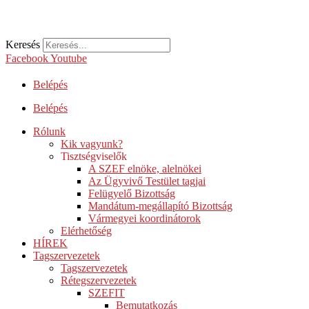
Keresés
Facebook
Youtube
Belépés
Belépés
Rólunk
Kik vagyunk?
Tisztségviselők
A SZEF elnöke, alelnökei
Az Ügyvivő Testület tagjai
Felügyelő Bizottság
Mandátum-megállapító Bizottság
Vármegyei koordinátorok
Elérhetőség
HÍREK
Tagszervezetek
Tagszervezetek
Rétegszervezetek
SZEFIT
Bemutatkozás