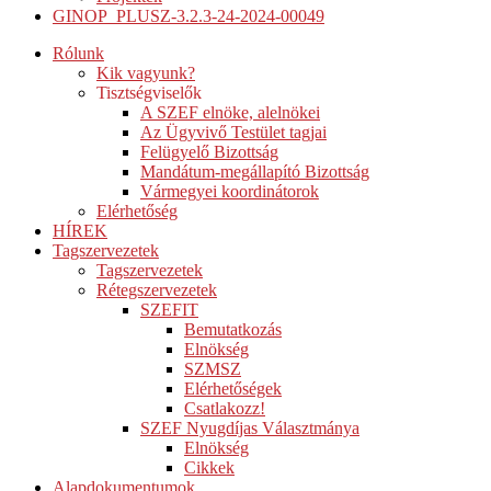
GINOP_PLUSZ-3.2.3-24-2024-00049
Rólunk
Kik vagyunk?
Tisztségviselők
A SZEF elnöke, alelnökei
Az Ügyvivő Testület tagjai
Felügyelő Bizottság
Mandátum-megállapító Bizottság
Vármegyei koordinátorok
Elérhetőség
HÍREK
Tagszervezetek
Tagszervezetek
Rétegszervezetek
SZEFIT
Bemutatkozás
Elnökség
SZMSZ
Elérhetőségek
Csatlakozz!
SZEF Nyugdíjas Választmánya
Elnökség
Cikkek
Alapdokumentumok