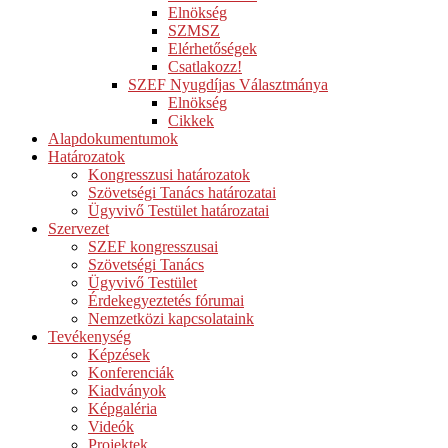
Elnökség
SZMSZ
Elérhetőségek
Csatlakozz!
SZEF Nyugdíjas Választmánya
Elnökség
Cikkek
Alapdokumentumok
Határozatok
Kongresszusi határozatok
Szövetségi Tanács határozatai
Ügyvivő Testület határozatai
Szervezet
SZEF kongresszusai
Szövetségi Tanács
Ügyvivő Testület
Érdekegyeztetés fórumai
Nemzetközi kapcsolataink
Tevékenység
Képzések
Konferenciák
Kiadványok
Képgaléria
Videók
Projektek