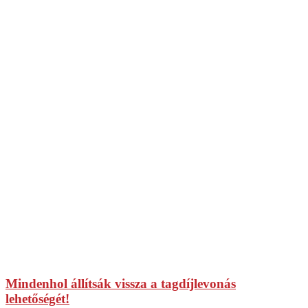
Mindenhol állítsák vissza a tagdíjlevonás
lehetőségét!