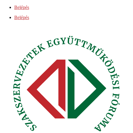
Ugrás
Belépés
a
Belépés
tartalomhoz