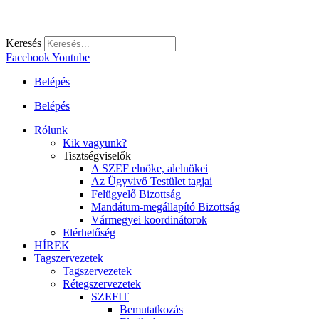
Keresés
Facebook
Youtube
Belépés
Belépés
Rólunk
Kik vagyunk?
Tisztségviselők
A SZEF elnöke, alelnökei
Az Ügyvivő Testület tagjai
Felügyelő Bizottság
Mandátum-megállapító Bizottság
Vármegyei koordinátorok
Elérhetőség
HÍREK
Tagszervezetek
Tagszervezetek
Rétegszervezetek
SZEFIT
Bemutatkozás