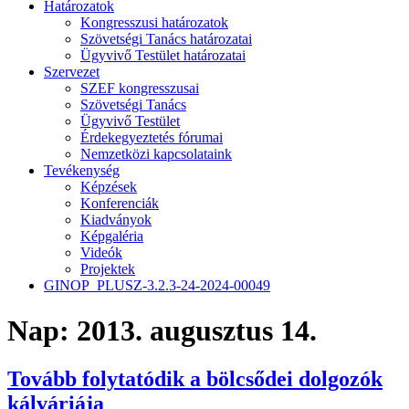
Határozatok
Kongresszusi határozatok
Szövetségi Tanács határozatai
Ügyvivő Testület határozatai
Szervezet
SZEF kongresszusai
Szövetségi Tanács
Ügyvivő Testület
Érdekegyeztetés fórumai
Nemzetközi kapcsolataink
Tevékenység
Képzések
Konferenciák
Kiadványok
Képgaléria
Videók
Projektek
GINOP_PLUSZ-3.2.3-24-2024-00049
Nap:
2013. augusztus 14.
Tovább folytatódik a bölcsődei dolgozók
kálváriája