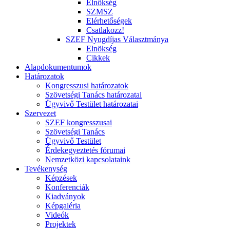
Elnökség
SZMSZ
Elérhetőségek
Csatlakozz!
SZEF Nyugdíjas Választmánya
Elnökség
Cikkek
Alapdokumentumok
Határozatok
Kongresszusi határozatok
Szövetségi Tanács határozatai
Ügyvivő Testület határozatai
Szervezet
SZEF kongresszusai
Szövetségi Tanács
Ügyvivő Testület
Érdekegyeztetés fórumai
Nemzetközi kapcsolataink
Tevékenység
Képzések
Konferenciák
Kiadványok
Képgaléria
Videók
Projektek