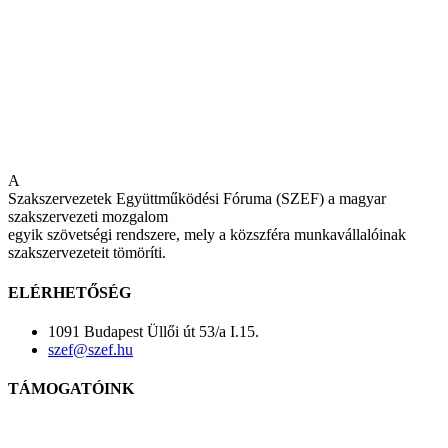
A
Szakszervezetek Együttműködési Fóruma (SZEF) a magyar
szakszervezeti mozgalom
egyik szövetségi rendszere, mely a közszféra munkavállalóinak
szakszervezeteit tömöríti.
ELÉRHETŐSÉG
1091 Budapest Üllői út 53/a I.15.
szef@szef.hu
TÁMOGATÓINK