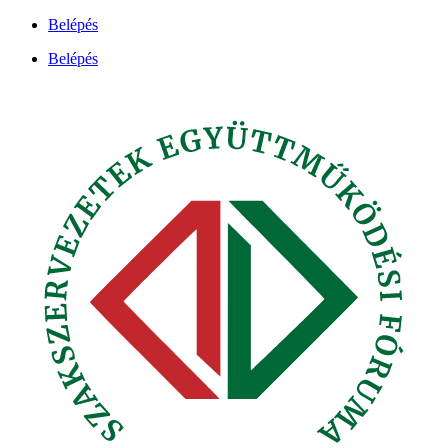
Ugrás
Belépés
a
Belépés
tartalomhoz