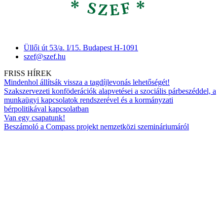
Üllői út 53/a. I/15. Budapest H-1091
szef@szef.hu
FRISS HÍREK
Mindenhol állítsák vissza a tagdíjlevonás lehetőségét!
Szakszervezeti konföderációk alapvetései a szociális párbeszéddel, a
munkaügyi kapcsolatok rendszerével és a kormányzati
bérpolitikával kapcsolatban
Van egy csapatunk!
Beszámoló a Compass projekt nemzetközi szemináriumáról