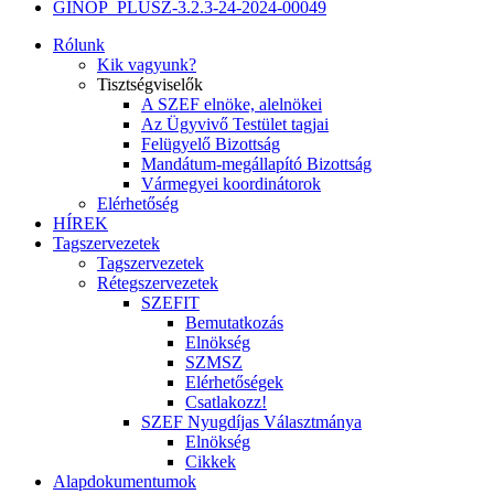
GINOP_PLUSZ-3.2.3-24-2024-00049
Rólunk
Kik vagyunk?
Tisztségviselők
A SZEF elnöke, alelnökei
Az Ügyvivő Testület tagjai
Felügyelő Bizottság
Mandátum-megállapító Bizottság
Vármegyei koordinátorok
Elérhetőség
HÍREK
Tagszervezetek
Tagszervezetek
Rétegszervezetek
SZEFIT
Bemutatkozás
Elnökség
SZMSZ
Elérhetőségek
Csatlakozz!
SZEF Nyugdíjas Választmánya
Elnökség
Cikkek
Alapdokumentumok