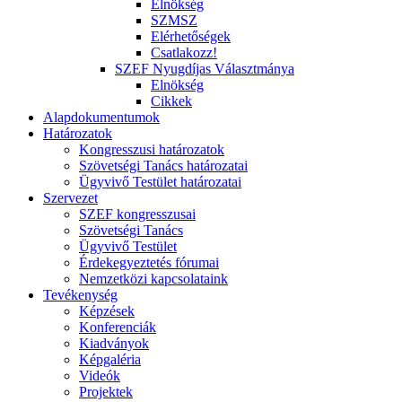
Elnökség
SZMSZ
Elérhetőségek
Csatlakozz!
SZEF Nyugdíjas Választmánya
Elnökség
Cikkek
Alapdokumentumok
Határozatok
Kongresszusi határozatok
Szövetségi Tanács határozatai
Ügyvivő Testület határozatai
Szervezet
SZEF kongresszusai
Szövetségi Tanács
Ügyvivő Testület
Érdekegyeztetés fórumai
Nemzetközi kapcsolataink
Tevékenység
Képzések
Konferenciák
Kiadványok
Képgaléria
Videók
Projektek