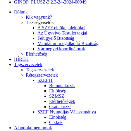
GINOP_PLUSZ-3.2.3-24-2024-00049
Rólunk
Kik vagyunk?
Tisztségviselők
A SZEF elnöke, alelnökei
Az Ügyvivő Testület tagjai
Felügyelő Bizottság
Mandátum-megállapító Bizottság
Vármegyei koordinátorok
Elérhetőség
HÍREK
Tagszervezetek
Tagszervezetek
Rétegszervezetek
SZEFIT
Bemutatkozás
Elnökség
SZMSZ
Elérhetőségek
Csatlakozz!
SZEF Nyugdíjas Választmánya
Elnökség
Cikkek
Alapdokumentumok