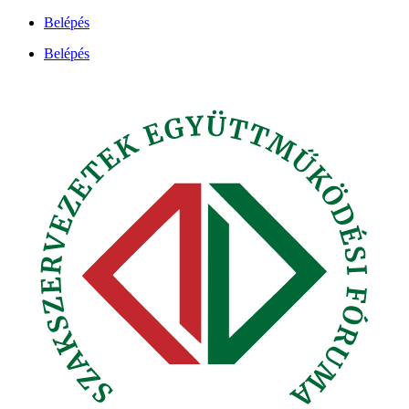
Ugrás
Belépés
a
Belépés
tartalomhoz