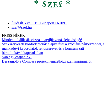
Üllői út 53/a. I/15. Budapest H-1091
szef@szef.hu
FRISS HÍREK
Mindenhol állítsák vissza a tagdíjlevonás lehetőségét!
Szakszervezeti konföderációk alapvetései a szociális párbeszéddel, a
munkaügyi kapcsolatok rendszerével és a kormányzati
bérpolitikával kapcsolatban
Van egy csapatunk!
Beszámoló a Compass projekt nemzetközi szemináriumáról