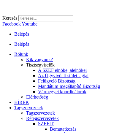
Keresés
Facebook
Youtube
Belépés
Belépés
Rólunk
Kik vagyunk?
Tisztségviselők
A SZEF elnöke, alelnökei
Az Ügyvivő Testület tagjai
Felügyelő Bizottság
Mandátum-megállapító Bizottság
Vármegyei koordinátorok
Elérhetőség
HÍREK
Tagszervezetek
Tagszervezetek
Rétegszervezetek
SZEFIT
Bemutatkozás