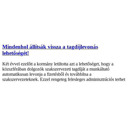
Mindenhol állítsák vissza a tagdíjlevonás
lehetőségét!
Két évvel ezelőtt a kormány letiltotta azt a lehetőséget, hogy a
közszférában dolgozók szakszervezeti tagdíját a munkáltató
automatikusan levonja a fizetésből és továbbítsa a
szakszervezeteknek. Ezzel rengeteg felesleges adminisztrációs terhet