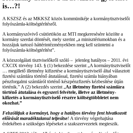
is…?!
A KSZSZ és az MKKSZ közös kommünikéje a kormánytisztviselői
folyószámla-költségtérítésről.
A kormányszóvivő csütörtökön az MTI megkeresésére közölte a
kormány szerdai döntését, mely szerint „a minisztériumokban és a
hozzájuk tartozó háttérintézményekben meg kell szüntetni a
folyószámla-költségtérítést”.
A közszolgálati tisztviselőkről szóló – jelenleg hatályos – 2011. évi
CXCIX törvény 143. § (1) bekezdése szerint „A kormánytisztviselőt
… megillető illetmény kifizetése a kormánytisztviselő által választott
fizetési számlára történő átutalással, fizetési számla hiányában
pénzforgalmi számláról történő készpénzfizetés kézbesítése útján
történik.” A (2) bekezdés szerint „
Az illetmény fizetési számlára
történő átutalása és egyszeri felvétele, illetve az illetmény-
kifizetés a kormánytisztviselő részére költségtöbbletet nem
okozhat.”
Felszólítjuk a kormányt, hogy a hatályos törvény fent hivatkozott
előírását maradéktalanul teljesítse
!
A törvény végrehajtása
érdekében a szükséges lépéseket a szakszervezetek megteszik.