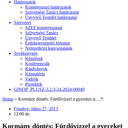
Határozatok
Kongresszusi határozatok
Szövetségi Tanács határozatai
Ügyvivő Testület határozatai
Szervezet
SZEF kongresszusai
Szövetségi Tanács
Ügyvivő Testület
Érdekegyeztetés fórumai
Nemzetközi kapcsolataink
Tevékenység
Képzések
Konferenciák
Kiadványok
Képgaléria
Videók
Projektek
GINOP_PLUSZ-3.2.3-24-2024-00049
Home
»
Kormány döntés: Fürdővízzel a gyereket is…?!
Frissítve:
július 27, 2013
12:00 de.
Kormány döntés: Fürdővízzel a gyereket