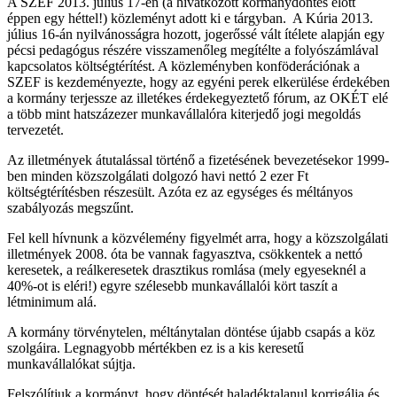
A SZEF 2013. július 17-én (a hivatkozott kormánydöntés előtt
éppen egy héttel!) közleményt adott ki e tárgyban. A Kúria 2013.
július 16-án nyilvánosságra hozott, jogerőssé vált ítélete alapján egy
pécsi pedagógus részére visszamenőleg megítélte a folyószámlával
kapcsolatos költségtérítést. A közleményben konföderációnak a
SZEF is kezdeményezte, hogy az egyéni perek elkerülése érdekében
a kormány terjessze az illetékes érdekegyeztető fórum, az OKÉT elé
a több mint hatszázezer munkavállalóra kiterjedő jogi megoldás
tervezetét.
Az illetmények átutalással történő a fizetésének bevezetésekor 1999-
ben minden közszolgálati dolgozó havi nettó 2 ezer Ft
költségtérítésben részesült. Azóta ez az egységes és méltányos
szabályozás megszűnt.
Fel kell hívnunk a közvélemény figyelmét arra, hogy a közszolgálati
illetmények 2008. óta be vannak fagyasztva, csökkentek a nettó
keresetek, a reálkeresetek drasztikus romlása (mely egyeseknél a
40%-ot is eléri!) egyre szélesebb munkavállalói kört taszít a
létminimum alá.
A kormány törvénytelen, méltánytalan döntése újabb csapás a köz
szolgáira. Legnagyobb mértékben ez is a kis keresetű
munkavállalókat sújtja.
Felszólítjuk a kormányt, hogy döntését haladéktalanul korrigálja és