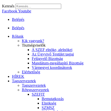
Keresés
Facebook
Youtube
Belépés
Belépés
Rólunk
Kik vagyunk?
Tisztségviselők
A SZEF elnöke, alelnökei
Az Ügyvivő Testület tagjai
Felügyelő Bizottság
Mandátum-megállapító Bizottság
Vármegyei koordinátorok
Elérhetőség
HÍREK
Tagszervezetek
Tagszervezetek
Rétegszervezetek
SZEFIT
Bemutatkozás
Elnökség
SZMSZ