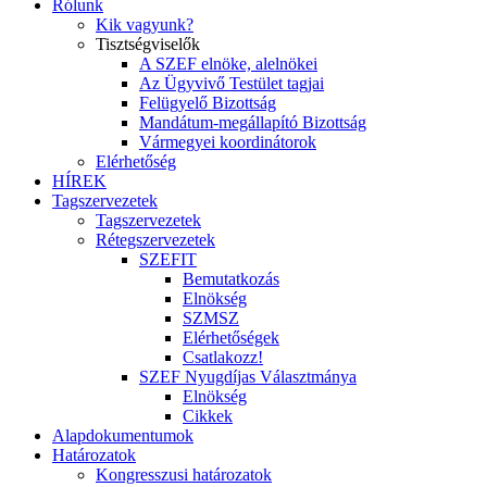
Rólunk
Kik vagyunk?
Tisztségviselők
A SZEF elnöke, alelnökei
Az Ügyvivő Testület tagjai
Felügyelő Bizottság
Mandátum-megállapító Bizottság
Vármegyei koordinátorok
Elérhetőség
HÍREK
Tagszervezetek
Tagszervezetek
Rétegszervezetek
SZEFIT
Bemutatkozás
Elnökség
SZMSZ
Elérhetőségek
Csatlakozz!
SZEF Nyugdíjas Választmánya
Elnökség
Cikkek
Alapdokumentumok
Határozatok
Kongresszusi határozatok