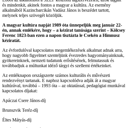
és mindenkit, akinek fontos a magyar a kultúra. Az esemény
alkalmából Kazincbarcikán Vadász János is beszédet tartott,
melynek teljes szövegét közöljük.
A magyar kultúra napját 1989 óta ünnepeljük meg január 22-
én, annak emlékére, hogy – a kézirat tanúsága szerint – Kölcsey
Ferenc 1823-ban ezen a napon tisztázta le Csekén a Himnusz
kéziratát.
Az évfordulóval kapcsolatos megemlékezések alkalmat adnak arra,
hogy nagyobb figyelmet szenteljünk évezredes hagyományainknak,
gyökereinknek, nemzeti tudatunk erősítésének, felmutassuk és
továbbadjuk a múltunkat idéző tárgyi és szellemi értékeinket.
Az emléknapon országszerte számos kulturális és művészeti
rendezvényt tartanak. E naphoz kapcsolódva adják át a magyar
kultúrával, továbbá – 1993 óta – az oktatással, pedagógiai munkával
kapcsolatos díjakat:
Apáczai Csere János-díj
Brunszvik Teréz-díj
Éltes Mátyás-díj