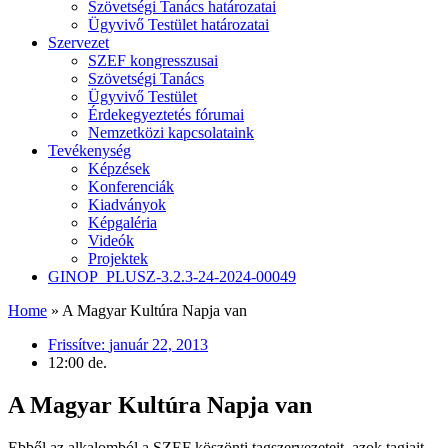
Szövetségi Tanács határozatai
Ügyvivő Testület határozatai
Szervezet
SZEF kongresszusai
Szövetségi Tanács
Ügyvivő Testület
Érdekegyeztetés fórumai
Nemzetközi kapcsolataink
Tevékenység
Képzések
Konferenciák
Kiadványok
Képgaléria
Videók
Projektek
GINOP_PLUSZ-3.2.3-24-2024-00049
Home
»
A Magyar Kultúra Napja van
Frissítve:
január 22, 2013
12:00 de.
A Magyar Kultúra Napja van
Ebből az alkalomból a SZEF köszönti tagszervezeteit, azok tagjait