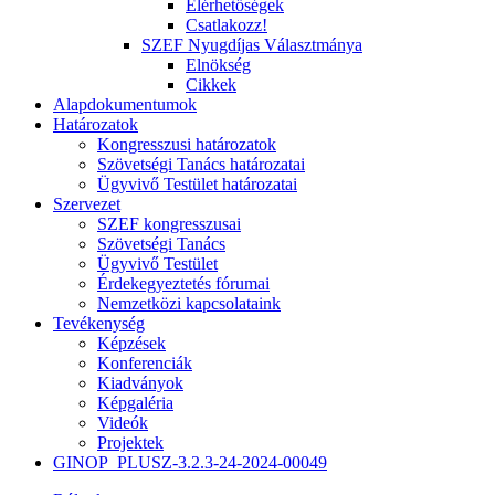
Elérhetőségek
Csatlakozz!
SZEF Nyugdíjas Választmánya
Elnökség
Cikkek
Alapdokumentumok
Határozatok
Kongresszusi határozatok
Szövetségi Tanács határozatai
Ügyvivő Testület határozatai
Szervezet
SZEF kongresszusai
Szövetségi Tanács
Ügyvivő Testület
Érdekegyeztetés fórumai
Nemzetközi kapcsolataink
Tevékenység
Képzések
Konferenciák
Kiadványok
Képgaléria
Videók
Projektek
GINOP_PLUSZ-3.2.3-24-2024-00049