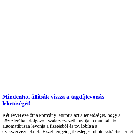
Mindenhol állítsák vissza a tagdíjlevonás
lehetőségét!
Két évvel ezelőtt a kormány letiltotta azt a lehetőséget, hogy a
közszférában dolgozók szakszervezeti tagdíját a munkáltató
automatikusan levonja a fizetésből és továbbítsa a
szakszervezeteknek. Ezzel rengeteg felesleges adminisztrációs terhet