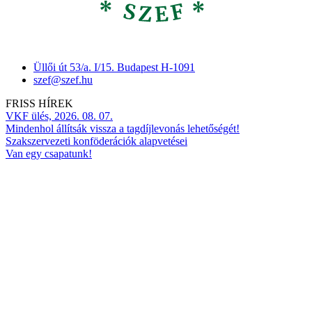
Üllői út 53/a. I/15. Budapest H-1091
szef@szef.hu
FRISS HÍREK
VKF ülés, 2026. 08. 07.
Mindenhol állítsák vissza a tagdíjlevonás lehetőségét!
Szakszervezeti konföderációk alapvetései
Van egy csapatunk!