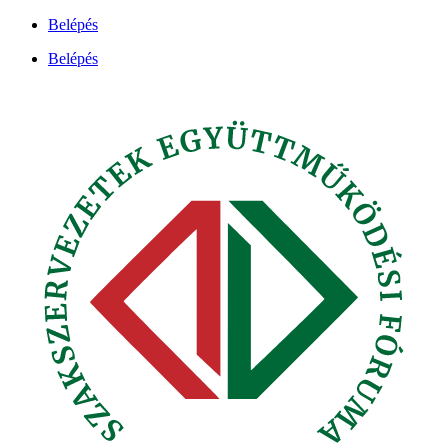
Ugrás
Belépés
a
Belépés
tartalomhoz