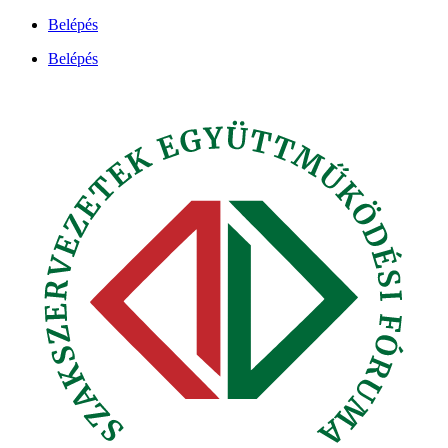
Ugrás
Belépés
a
Belépés
tartalomhoz