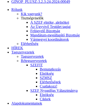
GINOP_PLUSZ-3.2.3-24-2024-00049
Rólunk
Kik vagyunk?
Tisztségviselők
A SZEF elnöke, alelnökei
Az Ügyvivő Testület tagjai
Felügyelő Bizottság
Mandátum-megállapító Bizottság
Vármegyei koordinátorok
Elérhetőség
HÍREK
Tagszervezetek
Tagszervezetek
Rétegszervezetek
SZEFIT
Bemutatkozás
Elnökség
SZMSZ
Elérhetőségek
Csatlakozz!
SZEF Nyugdíjas Választmánya
Elnökség
Cikkek
Alapdokumentumok