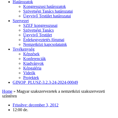
Határozatok
Kongresszusi határozatok
Szövetségi Tanács határozatai
Ügyvivő Testület határozatai
Szervezet
SZEF kongresszusai
Szövetségi Tanács
Ügyvivő Testület
Érdekegyeztetés fórumai
Nemzetközi kapcsolataink
Tevékenység
Képzések
Konferenciák
Kiadványok
Képgaléria
Videók
Projektek
GINOP_PLUSZ-3.2.3-24-2024-00049
Home
»
Magyar szakszervezetek a nemzetközi szakszervezeti
színtéren
Frissítve:
december 3, 2012
12:00 de.