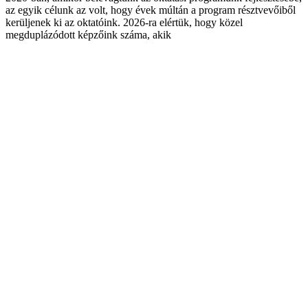
az egyik célunk az volt, hogy évek múltán a program résztvevőiből
kerüljenek ki az oktatóink. 2026-ra elértük, hogy közel
megduplázódott képzőink száma, akik