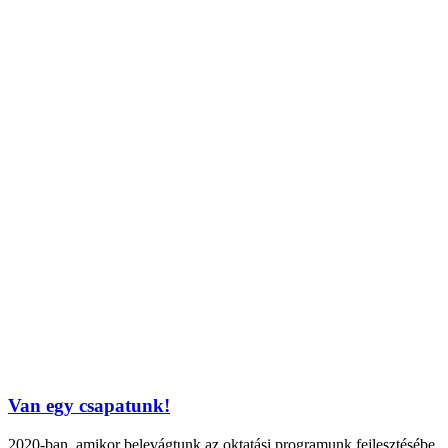
Van egy csapatunk!
2020-ban, amikor belevágtunk az oktatási programunk fejlesztésébe,