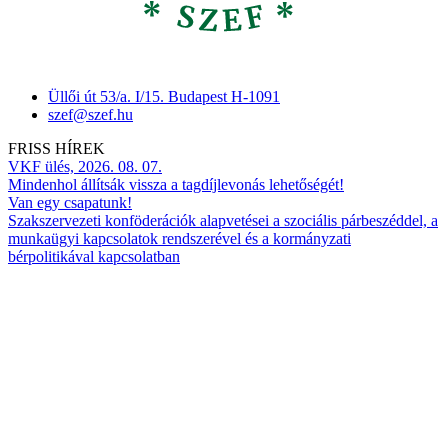
Üllői út 53/a. I/15. Budapest H-1091
szef@szef.hu
FRISS HÍREK
VKF ülés, 2026. 08. 07.
Mindenhol állítsák vissza a tagdíjlevonás lehetőségét!
Van egy csapatunk!
Szakszervezeti konföderációk alapvetései a szociális párbeszéddel, a
munkaügyi kapcsolatok rendszerével és a kormányzati
bérpolitikával kapcsolatban