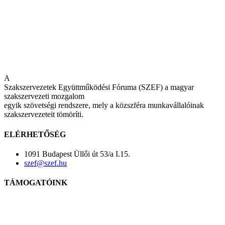
A
Szakszervezetek Együttműködési Fóruma (SZEF) a magyar
szakszervezeti mozgalom
egyik szövetségi rendszere, mely a közszféra munkavállalóinak
szakszervezeteit tömöríti.
ELÉRHETŐSÉG
1091 Budapest Üllői út 53/a I.15.
szef@szef.hu
TÁMOGATÓINK