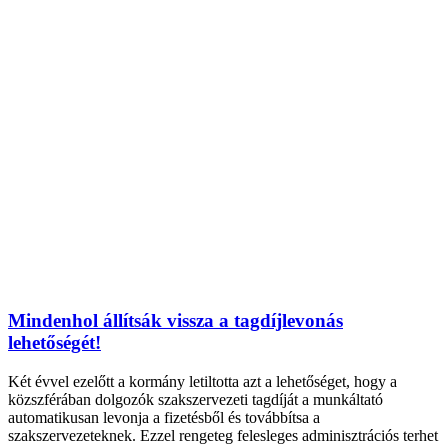
Mindenhol állítsák vissza a tagdíjlevonás
lehetőségét!
Két évvel ezelőtt a kormány letiltotta azt a lehetőséget, hogy a
közszférában dolgozók szakszervezeti tagdíját a munkáltató
automatikusan levonja a fizetésből és továbbítsa a
szakszervezeteknek. Ezzel rengeteg felesleges adminisztrációs terhet