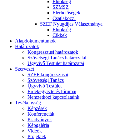
Elnökség
SZMSZ
Elérhetőségek
Csatlakozz!
SZEF Nyugdíjas Választmánya
Elnökség
Cikkek
Alapdokumentumok
Határozatok
Kongresszusi határozatok
Szövetségi Tanács határozatai
Ügyvivő Testület határozatai
Szervezet
SZEF kongresszusai
Szövetségi Tanács
Ügyvivő Testület
Érdekegyeztetés fórumai
Nemzetközi kapcsolataink
Tevékenység
Képzések
Konferenciák
Kiadványok
Képgaléria
Videók
Projektek