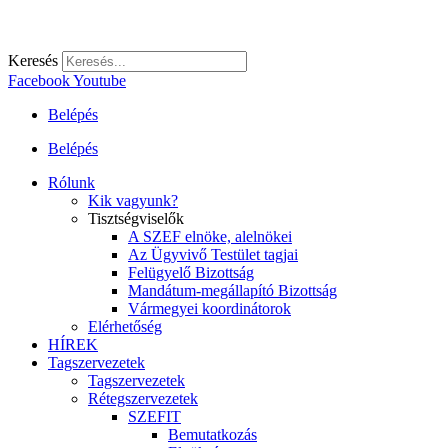
Keresés
Facebook
Youtube
Belépés
Belépés
Rólunk
Kik vagyunk?
Tisztségviselők
A SZEF elnöke, alelnökei
Az Ügyvivő Testület tagjai
Felügyelő Bizottság
Mandátum-megállapító Bizottság
Vármegyei koordinátorok
Elérhetőség
HÍREK
Tagszervezetek
Tagszervezetek
Rétegszervezetek
SZEFIT
Bemutatkozás