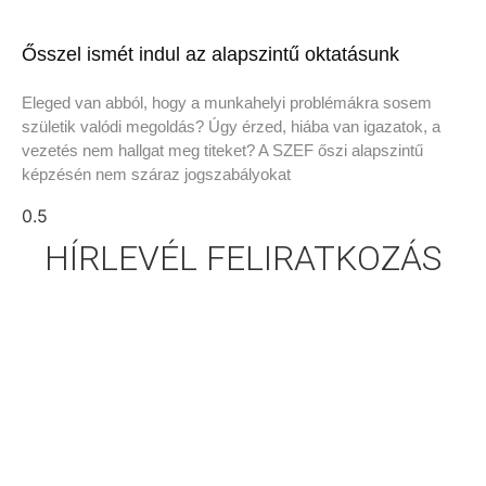
Ősszel ismét indul az alapszintű oktatásunk
Eleged van abból, hogy a munkahelyi problémákra sosem
születik valódi megoldás? Úgy érzed, hiába van igazatok, a
vezetés nem hallgat meg titeket? A SZEF őszi alapszintű
képzésén nem száraz jogszabályokat
HÍRLEVÉL FELIRATKOZÁS
FELIRATKOZÁS A SZEF HÍRLEVELÉRE
SZAKSZERVEZETEK EGYÜTTMŰKÖDÉSI
FÓRUMA - A KÖZSZOLGÁLAT
VÉDELMÉBEN