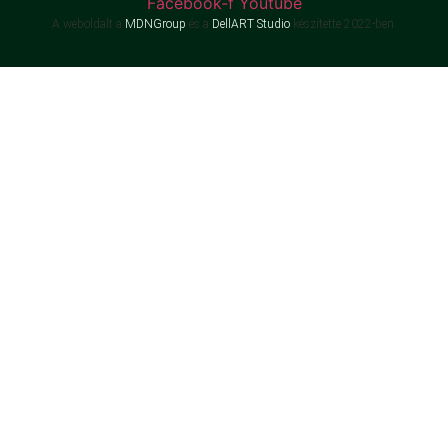
Facebook-f
Youtube
A weboldalt a
MDNGroup
és a
DellART Studio
készítette 2022-ben.