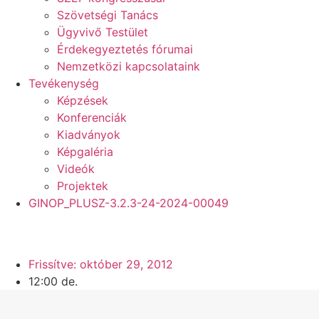
Szövetségi Tanács
Ügyvivő Testület
Érdekegyeztetés fórumai
Nemzetközi kapcsolataink
Tevékenység
Képzések
Konferenciák
Kiadványok
Képgaléria
Videók
Projektek
GINOP_PLUSZ-3.2.3-24-2024-00049
HOME
»
A SZEF MEGFONTOLJA AZ ORSZÁGOS
KÖZSZOLGÁLATI SZTRÁJK LEHETŐSÉGÉT
Frissítve:
október 29, 2012
12:00 de.