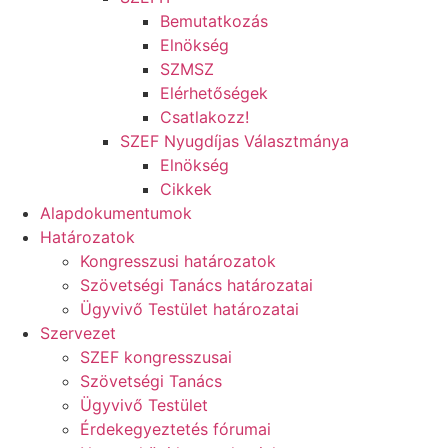
Bemutatkozás
Elnökség
SZMSZ
Elérhetőségek
Csatlakozz!
SZEF Nyugdíjas Választmánya
Elnökség
Cikkek
Alapdokumentumok
Határozatok
Kongresszusi határozatok
Szövetségi Tanács határozatai
Ügyvivő Testület határozatai
Szervezet
SZEF kongresszusai
Szövetségi Tanács
Ügyvivő Testület
Érdekegyeztetés fórumai