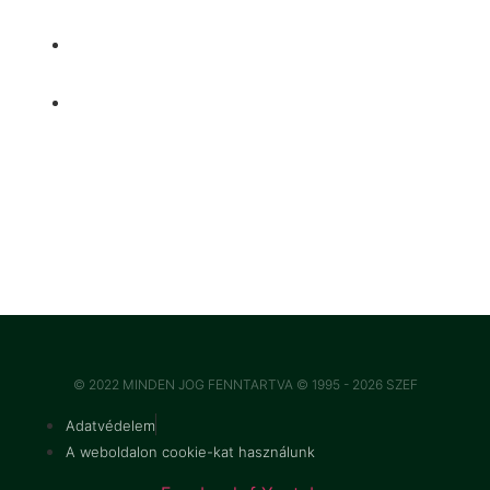
1091 Budapest Üllői út
53/a I.15.
szef@szef.hu
TÁMOGATÓINK
© 2022 MINDEN JOG FENNTARTVA © 1995 - 2026 SZEF
Adatvédelem
A weboldalon cookie-kat használunk