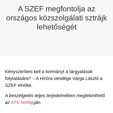
A SZEF megfontolja az
országos közszolgálati sztrájk
lehetőségét
Kényszeríteni kell a kormányt a tárgyalások
folytatására? – A Híróra vendége Varga László a
SZEF elnöke.
A beszélgetés teljes terjedelmében megtekinthető
az
ATV honlap
ján.