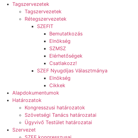
Tagszervezetek
Tagszervezetek
Rétegszervezetek
SZEFIT
Bemutatkozás
Elnökség
SZMSZ
Elérhetőségek
Csatlakozz!
SZEF Nyugdíjas Választmánya
Elnökség
Cikkek
Alapdokumentumok
Határozatok
Kongresszusi határozatok
Szövetségi Tanács határozatai
Ügyvivő Testület határozatai
Szervezet
SZEF kongresszusai