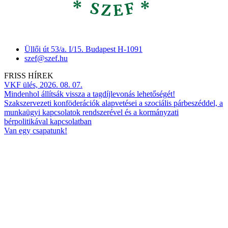
Üllői út 53/a. I/15. Budapest H-1091
szef@szef.hu
FRISS HÍREK
VKF ülés, 2026. 08. 07.
Mindenhol állítsák vissza a tagdíjlevonás lehetőségét!
Szakszervezeti konföderációk alapvetései a szociális párbeszéddel, a
munkaügyi kapcsolatok rendszerével és a kormányzati
bérpolitikával kapcsolatban
Van egy csapatunk!