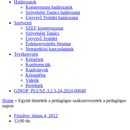
Határozatok
Kongresszusi határozatok
Szövetségi Tanács határozatai
Ügyvivő Testület határozatai
Szervezet
SZEF kongresszusai
Szövetségi Tanács
Ügyvivő Testület
Érdekegyeztetés fórumai
Nemzetközi kapcsolataink
Tevékenység
Képzések
Konferenciák
Kiadványok
Képgaléria
Videók
Projektek
GINOP_PLUSZ-3.2.3-24-2024-00049
Home
»
Együtt tüntettek a pedagógus szakszervezetek a pedagógus
napon
Frissítve:
június 4, 2012
12:00 de.