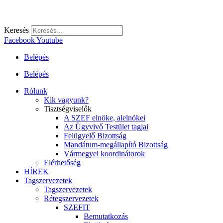
Keresés
Facebook
Youtube
Belépés
Belépés
Rólunk
Kik vagyunk?
Tisztségviselők
A SZEF elnöke, alelnökei
Az Ügyvivő Testület tagjai
Felügyelő Bizottság
Mandátum-megállapító Bizottság
Vármegyei koordinátorok
Elérhetőség
HÍREK
Tagszervezetek
Tagszervezetek
Rétegszervezetek
SZEFIT
Bemutatkozás