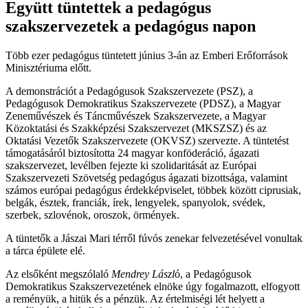
Együtt tüntettek a pedagógus
szakszervezetek a pedagógus napon
Több ezer pedagógus tüntetett június 3-án az Emberi Erőforrások
Minisztériuma előtt.
A demonstrációt a Pedagógusok Szakszervezete (PSZ), a
Pedagógusok Demokratikus Szakszervezete (PDSZ), a Magyar
Zeneművészek és Táncművészek Szakszervezete, a Magyar
Közoktatási és Szakképzési Szakszervezet (MKSZSZ) és az
Oktatási Vezetők Szakszervezete (OKVSZ) szervezte. A tüntetést
támogatásáról biztosította 24 magyar konföderáció, ágazati
szakszervezet, levélben fejezte ki szolidaritását az Európai
Szakszervezeti Szövetség pedagógus ágazati bizottsága, valamint
számos európai pedagógus érdekképviselet, többek között ciprusiak,
belgák, észtek, franciák, írek, lengyelek, spanyolok, svédek,
szerbek, szlovénok, oroszok, örmények.
A tüntetők a Jászai Mari térről fúvós zenekar felvezetésével vonultak
a tárca épülete elé.
Az elsőként megszólaló
Mendrey Lászl
ó, a Pedagógusok
Demokratikus Szakszervezetének elnöke úgy fogalmazott, elfogyott
a reményük, a hitük és a pénzük. Az értelmiségi lét helyett a