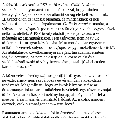
A felszólalások sorát a PSZ elnöke zárta.
Galló Istvánné
nem
szeretné, ha hagyományt teremtenénk azzal, hogy minden
Pedagógus Napon az oktatási államtitkárság elé kell vonulnunk.
„Egyszer eljön az igazság pillanata, és mindenkinek el kell
számolnia a tetteivel” – fogalmazott.
Galló Istvánné
elmondta, a
súlyosan pedagógus és gyerekellenes törvények valódi egyeztetések
nélkül születtek. A PSZ tavaly átadott petícióját válaszra sem
méltatták az államtitkárságon. Hangsúlyozta, nem hagyjuk
tönkretenni a magyar közoktatást. Mint mondta, “az egyeztetés
nélküli törvények súlyosan pedagógus- és gyermekellenesek lettek”.
Az átalakítások következményei az egész társadalmat érinteni
fogják. Szerinte, ha nem halasztják el a köznevelési és a
szakképzésről szóló törvény bevezetését, azzal “jóvátehetetlen
károkat okoznak”.
A köznevelési törvény számos pontját “hiányosnak, zavarosnak”
nevezte, amely nem szabályozza egyértelműen a közoktatás
rendszerét. Megemlítette, hogy az iskolák üzemeltetése az
önkormányzatokra hárul, miközben bevételeik egy részét elvonják
tőlük. Az államosítás előtt néhány hónappal még nem állt fel a
megyei-járási intézményfenntartó hálózat. Az iskolák mindent
éreznek, csak biztonságot nem – tette hozzá.
Rámutatott arra is: a közoktatási intézményfenntartás teljesen
átalakul, a kormányhivatalok pedig dönthetnek majd az iskolák