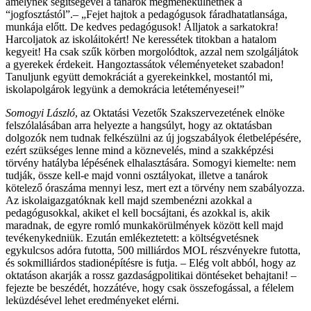
amelynek segítségével a tanárok megmenekülhetnek a
“jogfosztástól”.– „Fejet hajtok a pedagógusok fáradhatatlansága,
munkája előtt. De kedves pedagógusok! Álljatok a sarkatokra!
Harcoljatok az iskoláitokért! Ne keressétek titokban a hatalom
kegyeit! Ha csak szűk körben morgolódtok, azzal nem szolgáljátok
a gyerekek érdekeit. Hangoztassátok véleményeteket szabadon!
Tanuljunk együtt demokráciát a gyerekeinkkel, mostantól mi,
iskolapolgárok legyünk a demokrácia letéteményesei!”
Somogyi László
, az Oktatási Vezetők Szakszervezetének elnöke
felszólalásában arra helyezte a hangsúlyt, hogy az oktatásban
dolgozók nem tudnak felkészülni az új jogszabályok életbelépésére,
ezért szükséges lenne mind a köznevelés, mind a szakképzési
törvény hatályba lépésének elhalasztására. Somogyi kiemelte: nem
tudják, össze kell-e majd vonni osztályokat, illetve a tanárok
kötelező óraszáma mennyi lesz, mert ezt a törvény nem szabályozza.
Az iskolaigazgatóknak kell majd szembenézni azokkal a
pedagógusokkal, akiket el kell bocsájtani, és azokkal is, akik
maradnak, de egyre romló munkakörülmények között kell majd
tevékenykedniük. Ezután emlékeztetett: a költségvetésnek
egykulcsos adóra futotta, 500 milliárdos MOL részvényekre futotta,
és sokmilliárdos stadionépítésre is futja. – Elég volt abból, hogy az
oktatáson akarják a rossz gazdaságpolitikai döntéseket behajtani! –
fejezte be beszédét, hozzátéve, hogy csak összefogással, a félelem
leküzdésével lehet eredményeket elérni.