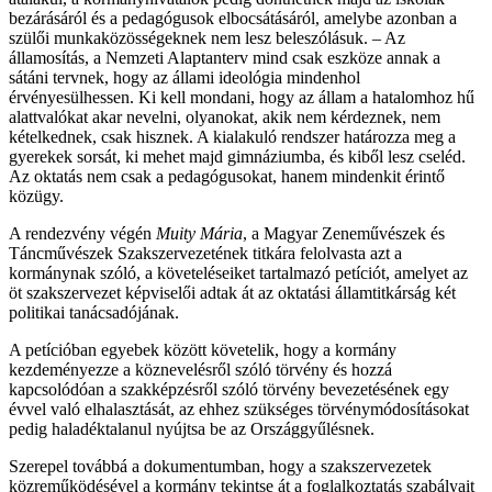
bezárásáról és a pedagógusok elbocsátásáról, amelybe azonban a
szülői munkaközösségeknek nem lesz beleszólásuk. – Az
államosítás, a Nemzeti Alaptanterv mind csak eszköze annak a
sátáni tervnek, hogy az állami ideológia mindenhol
érvényesülhessen. Ki kell mondani, hogy az állam a hatalomhoz hű
alattvalókat akar nevelni, olyanokat, akik nem kérdeznek, nem
kételkednek, csak hisznek. A kialakuló rendszer határozza meg a
gyerekek sorsát, ki mehet majd gimnáziumba, és kiből lesz cseléd.
Az oktatás nem csak a pedagógusokat, hanem mindenkit érintő
közügy.
A rendezvény végén
Muity Mária
, a Magyar Zeneművészek és
Táncművészek Szakszervezetének titkára felolvasta azt a
kormánynak szóló, a követeléseiket tartalmazó petíciót, amelyet az
öt szakszervezet képviselői adtak át az oktatási államtitkárság két
politikai tanácsadójának.
A petícióban egyebek között követelik, hogy a kormány
kezdeményezze a köznevelésről szóló törvény és hozzá
kapcsolódóan a szakképzésről szóló törvény bevezetésének egy
évvel való elhalasztását, az ehhez szükséges törvénymódosításokat
pedig haladéktalanul nyújtsa be az Országgyűlésnek.
Szerepel továbbá a dokumentumban, hogy a szakszervezetek
közreműködésével a kormány tekintse át a foglalkoztatás szabályait