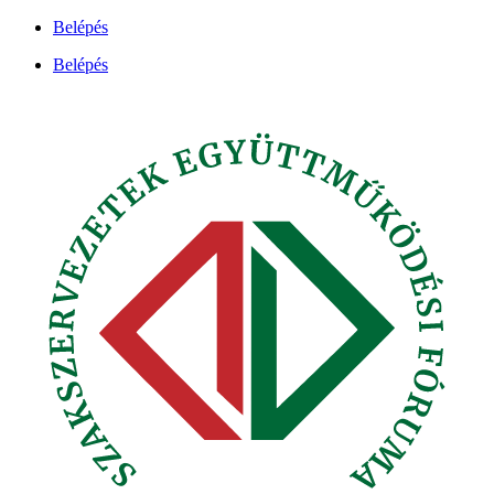
Ugrás
Belépés
a
Belépés
tartalomhoz