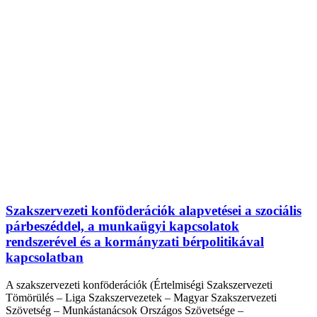
Szakszervezeti konföderációk alapvetései a szociális
párbeszéddel, a munkaügyi kapcsolatok
rendszerével és a kormányzati bérpolitikával
kapcsolatban
A szakszervezeti konföderációk (Értelmiségi Szakszervezeti
Tömörülés – Liga Szakszervezetek – Magyar Szakszervezeti
Szövetség – Munkástanácsok Országos Szövetsége –