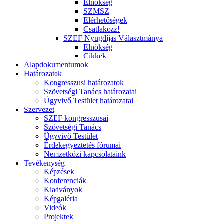
Elnökség
SZMSZ
Elérhetőségek
Csatlakozz!
SZEF Nyugdíjas Választmánya
Elnökség
Cikkek
Alapdokumentumok
Határozatok
Kongresszusi határozatok
Szövetségi Tanács határozatai
Ügyvivő Testület határozatai
Szervezet
SZEF kongresszusai
Szövetségi Tanács
Ügyvivő Testület
Érdekegyeztetés fórumai
Nemzetközi kapcsolataink
Tevékenység
Képzések
Konferenciák
Kiadványok
Képgaléria
Videók
Projektek