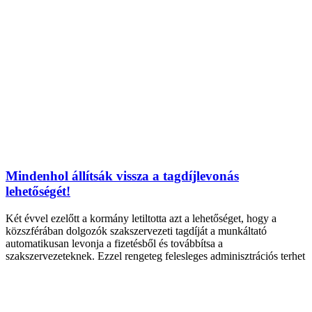
Mindenhol állítsák vissza a tagdíjlevonás
lehetőségét!
Két évvel ezelőtt a kormány letiltotta azt a lehetőséget, hogy a
közszférában dolgozók szakszervezeti tagdíját a munkáltató
automatikusan levonja a fizetésből és továbbítsa a
szakszervezeteknek. Ezzel rengeteg felesleges adminisztrációs terhet