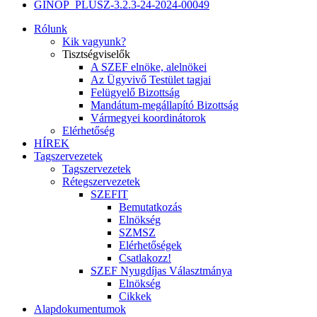
GINOP_PLUSZ-3.2.3-24-2024-00049
Rólunk
Kik vagyunk?
Tisztségviselők
A SZEF elnöke, alelnökei
Az Ügyvivő Testület tagjai
Felügyelő Bizottság
Mandátum-megállapító Bizottság
Vármegyei koordinátorok
Elérhetőség
HÍREK
Tagszervezetek
Tagszervezetek
Rétegszervezetek
SZEFIT
Bemutatkozás
Elnökség
SZMSZ
Elérhetőségek
Csatlakozz!
SZEF Nyugdíjas Választmánya
Elnökség
Cikkek
Alapdokumentumok