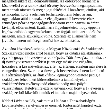
megélhetésükért kell demonstrálniuk. Az érdekvédő kiemelte: a
köznevelési és a szakoktatási törvény bevezetése megalapozatlan,
mert annak nincsenek meg a jogi feltételei. Hozzátette, cinikus, aki
azt mondja, hogy a jelenlegi bérhelyzetet fenn lehet tartani,
ugyanakkor attól tartanak, az életpályamodell bevezetéséhez
szükséges pénzt a “pedagógustársadalom kannibalizmusa árán”
kívánják előteremteni. Ezután arra figyelmeztetett, hogy éppen a
legrászorulóbb kisgyermekeknek nem fogják tudni azt a törődést
megadni, amire szükségük volna. Szerinte az államosítás nem
javulást, hanem minőségi romlást hoz az oktatásba.
Az utána következő szónok, a Magyar Közoktatási és Szakképzési
Szakszervezet elnöke arról beszélt, hogy az oktatás átalakításának
egyik legnagyobb vesztese a szakképzés.
Tóth József
azt mondta, az
új törvény visszarendeződést jelent egy másik kor világába,
hozzátéve, a kéz műveléséhez, a fej, az értelem, érzelem művelése is
elengedhetetlen. Szerinte a törvények bevezetésével nem kerülhető
el a létszámleépítés, az átalakítások legnagyobb vesztese pedig a
szakképzés lehet, mert kiüresedhetnek a tanműhelyek, a
szakképzésben tevékenykedő oktatók pedig más pályát
választhatnak. Kételyeit fejezte ki ugyanakkor, hogy a 17 évesen a
szakképzésből kikerülő tanulók el tudnak-e majd helyezkedni.
Nádori Lívia
a szülők, valamint a Hálózat a Tanszabadságért
képviseletében a nyilvánosság erejének fontosságát hangsúlyozta,