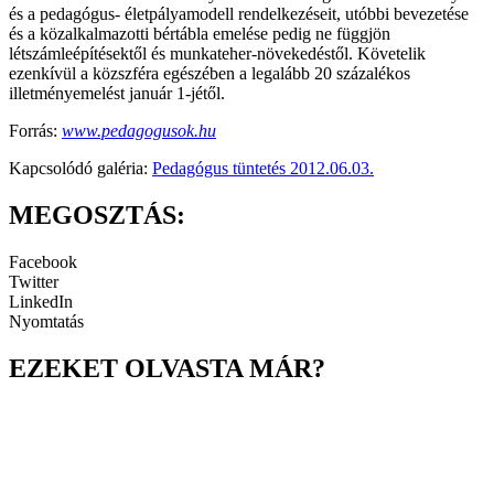
és a pedagógus- életpályamodell rendelkezéseit, utóbbi bevezetése
és a közalkalmazotti bértábla emelése pedig ne függjön
létszámleépítésektől és munkateher-növekedéstől. Követelik
ezenkívül a közszféra egészében a legalább 20 százalékos
illetményemelést január 1-jétől.
Forrás:
www.pedagogusok.hu
Kapcsolódó galéria:
Pedagógus tüntetés 2012.06.03.
MEGOSZTÁS:
Facebook
Twitter
LinkedIn
Nyomtatás
EZEKET OLVASTA MÁR?