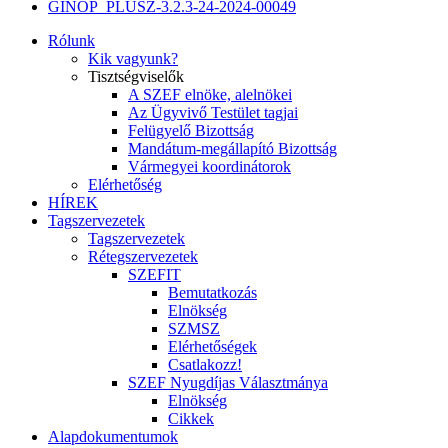
GINOP_PLUSZ-3.2.3-24-2024-00049
Rólunk
Kik vagyunk?
Tisztségviselők
A SZEF elnöke, alelnökei
Az Ügyvivő Testület tagjai
Felügyelő Bizottság
Mandátum-megállapító Bizottság
Vármegyei koordinátorok
Elérhetőség
HÍREK
Tagszervezetek
Tagszervezetek
Rétegszervezetek
SZEFIT
Bemutatkozás
Elnökség
SZMSZ
Elérhetőségek
Csatlakozz!
SZEF Nyugdíjas Választmánya
Elnökség
Cikkek
Alapdokumentumok