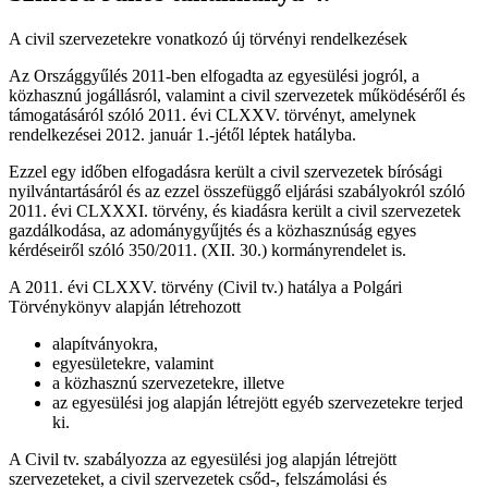
A civil szervezetekre vonatkozó új törvényi rendelkezések
Az Országgyűlés 2011-ben elfogadta az egyesülési jogról, a
közhasznú jogállásról, valamint a civil szervezetek működéséről és
támogatásáról szóló 2011. évi CLXXV. törvényt, amelynek
rendelkezései 2012. január 1.-jétől léptek hatályba.
Ezzel egy időben elfogadásra került a civil szervezetek bírósági
nyilvántartásáról és az ezzel összefüggő eljárási szabályokról szóló
2011. évi CLXXXI. törvény, és kiadásra került a civil szervezetek
gazdálkodása, az adománygyűjtés és a közhasznúság egyes
kérdéseiről szóló 350/2011. (XII. 30.) kormányrendelet is.
A 2011. évi CLXXV. törvény (Civil tv.) hatálya a Polgári
Törvénykönyv alapján létrehozott
alapítványokra,
egyesületekre, valamint
a közhasznú szervezetekre, illetve
az egyesülési jog alapján létrejött egyéb szervezetekre terjed
ki.
A Civil tv. szabályozza az egyesülési jog alapján létrejött
szervezeteket, a civil szervezetek csőd-, felszámolási és