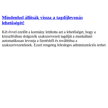
Mindenhol állítsák vissza a tagdíjlevonás
lehetőségét!
Két évvel ezelőtt a kormány letiltotta azt a lehetőséget, hogy a
közszférában dolgozók szakszervezeti tagdíját a munkáltató
automatikusan levonja a fizetésből és továbbítsa a
szakszervezeteknek. Ezzel rengeteg felesleges adminisztrációs terhet