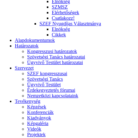
Elnökség
SZMSZ
Elérhetőségek
Csatlakozz!
SZEF Nyugdíjas Választmánya
Elnökség
Cikkek
Alapdokumentumok
Határozatok
Kongresszusi határozatok
Szövetségi Tanács határozatai
Ügyvivő Testület határozatai
Szervezet
SZEF kongresszusai
Szövetségi Tanács
Ügyvivő Testület
Érdekegyeztetés fórumai
Nemzetközi kapcsolataink
Tevékenység
Képzések
Konferenciák
Kiadványok
Képgaléria
Videók
Projektek