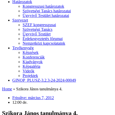
Határozatok
Kongresszusi határozatok
Szövetségi Tanács határozatai
Ügyvivő Testület határozatai
Szervezet
SZEF kongresszusai
Szövetségi Tanács
Ügyvivő Testület
Érdekegyeztetés fórumai
Nemzetközi kapcsolataink
Tevékenység
Képzések
Konferenciák
Kiadványok
Képgaléria
Videók
Projektek
GINOP_PLUSZ-3.2.3-24-2024-00049
Home
»
Szikora János tanulmánya 4.
Frissítve:
március 7, 2012
12:00 de.
Szikora János tanulmánya 4.