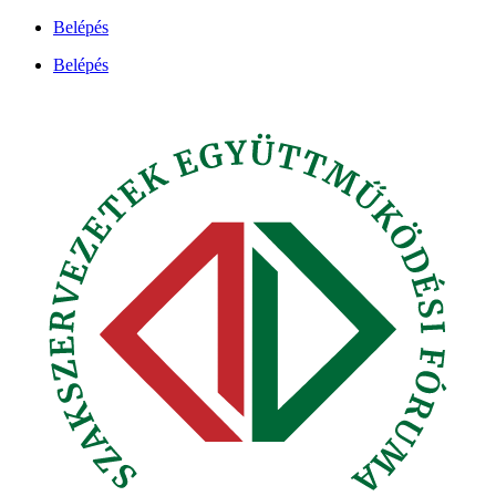
Ugrás
Belépés
a
Belépés
tartalomhoz