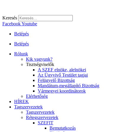
Keresés
Facebook
Youtube
Belépés
Belépés
Rólunk
Kik vagyunk?
Tisztségviselők
A SZEF elnöke, alelnökei
Az Ügyvivő Testület tagjai
Felügyelő Bizottság
Mandátum-megállapító Bizottság
Vármegyei koordinátorok
Elérhetőség
HÍREK
Tagszervezetek
Tagszervezetek
Rétegszervezetek
SZEFIT
Bemutatkozás