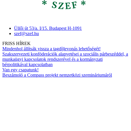
Üllői út 53/a. I/15. Budapest H-1091
szef@szef.hu
FRISS HÍREK
Mindenhol állítsák vissza a tagdíjlevonás lehetőségét!
Szakszervezeti konföderációk alapvetései a szociális párbeszéddel, a
munkaügyi kapcsolatok rendszerével és a kormányzati
bérpolitikával kapcsolatban
Van egy csapatunk!
Beszámoló a Compass projekt nemzetközi szemináriumáról