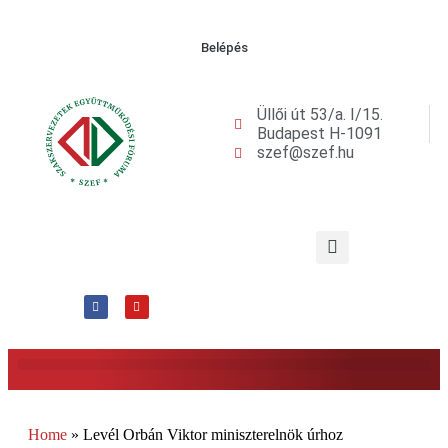
Belépés
Üllői út 53/a. I/15.
Budapest H-1091
szef@szef.hu
Home
»
Levél Orbán Viktor miniszterelnök úrhoz