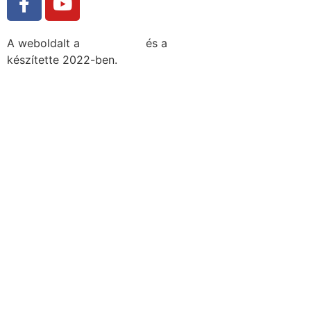
A weboldalt a
MDNGroup
és a
DellART Studio
készítette 2022-ben.