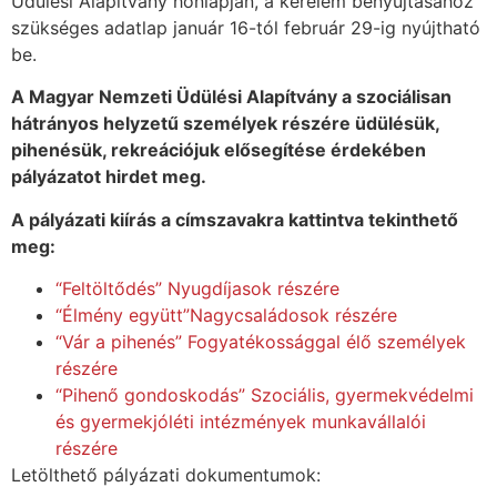
Üdülési Alapítvány honlapján, a kérelem benyújtásához
szükséges adatlap január 16-tól február 29-ig nyújtható
be.
A Magyar Nemzeti Üdülési Alapítvány a szociálisan
hátrányos helyzetű személyek részére üdülésük,
pihenésük, rekreációjuk elősegítése érdekében
pályázatot hirdet meg.
A pályázati kiírás a címszavakra kattintva tekinthető
meg:
“Feltöltődés” Nyugdíjasok részére
“Élmény együtt”Nagycsaládosok részére
“Vár a pihenés” Fogyatékossággal élő személyek
részére
“Pihenő gondoskodás” Szociális, gyermekvédelmi
és gyermekjóléti intézmények munkavállalói
részére
Letölthető pályázati dokumentumok: