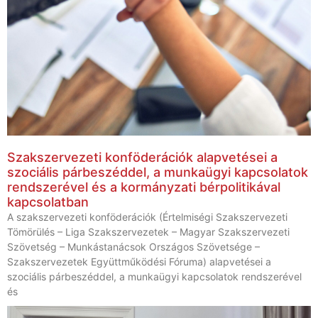
Szakszervezeti konföderációk alapvetései a
szociális párbeszéddel, a munkaügyi kapcsolatok
rendszerével és a kormányzati bérpolitikával
kapcsolatban
A szakszervezeti konföderációk (Értelmiségi Szakszervezeti
Tömörülés – Liga Szakszervezetek – Magyar Szakszervezeti
Szövetség – Munkástanácsok Országos Szövetsége –
Szakszervezetek Együttműködési Fóruma) alapvetései a
szociális párbeszéddel, a munkaügyi kapcsolatok rendszerével
és