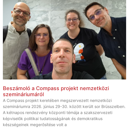
Beszámoló a Compass projekt nemzetközi
szemináriumáról
A Compass projekt keretében megszervezett nemzetközi
szemináriumra 2026. június 29-30. között került sor Brüsszelben.
A kétnapos rendezvény központi témája a szakszervezeti
képviselők politikai tudatosságának és demokratikus
készségeinek megerősítése volt a