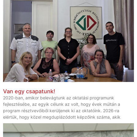
Van egy csapatunk!
2020-ban, amikor belevágtunk az oktatási programunk
fejlesztésébe, az egyik célunk az volt, hogy évek múltán a
program résztvevőiből kerüljenek ki az oktatóink. 2026-ra
elértük, hogy közel megduplázódott képzőink száma, akik