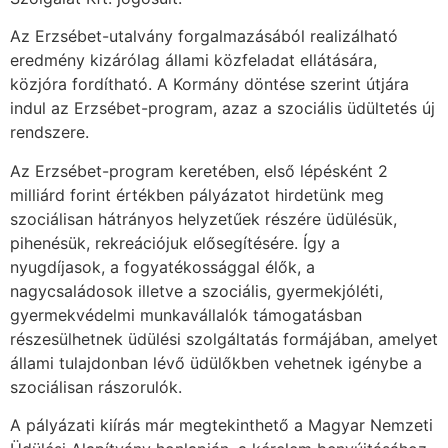
Az Erzsébet-utalvány forgalmazásából realizálható
eredmény kizárólag állami közfeladat ellátására,
közjóra fordítható. A Kormány döntése szerint útjára
indul az Erzsébet-program, azaz a szociális üdültetés új
rendszere.
Az Erzsébet-program keretében, első lépésként 2
milliárd forint értékben pályázatot hirdetünk meg
szociálisan hátrányos helyzetűek részére üdülésük,
pihenésük, rekreációjuk elősegítésére. Így a
nyugdíjasok, a fogyatékossággal élők, a
nagycsaládosok illetve a szociális, gyermekjóléti,
gyermekvédelmi munkavállalók támogatásban
részesülhetnek üdülési szolgáltatás formájában, amelyet
állami tulajdonban lévő üdülőkben vehetnek igénybe a
szociálisan rászorulók.
A pályázati kiírás már megtekinthető a Magyar Nemzeti