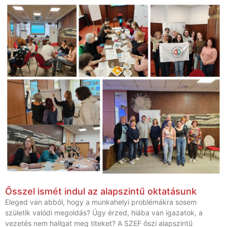
Ősszel ismét indul az alapszintű oktatásunk
Eleged van abból, hogy a munkahelyi problémákra sosem
születik valódi megoldás? Úgy érzed, hiába van igazatok, a
vezetés nem hallgat meg titeket? A SZEF őszi alapszintű