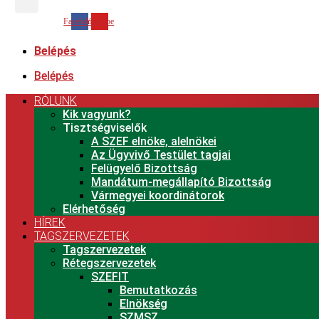
Facebook
Youtube
Belépés
Belépés
RÓLUNK
Kik vagyunk?
Tisztségviselők
A SZEF elnöke, alelnökei
Az Ügyvivő Testület tagjai
Felügyelő Bizottság
Mandátum-megállapító Bizottság
Vármegyei koordinátorok
Elérhetőség
HÍREK
TAGSZERVEZETEK
Tagszervezetek
Rétegszervezetek
SZEFIT
Bemutatkozás
Elnökség
SZMSZ