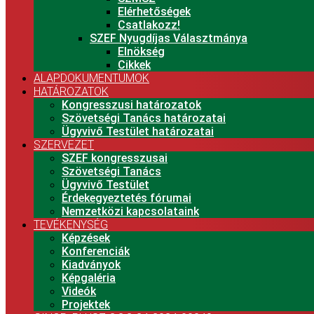
Elérhetőségek
Csatlakozz!
SZEF Nyugdíjas Választmánya
Elnökség
Cikkek
ALAPDOKUMENTUMOK
HATÁROZATOK
Kongresszusi határozatok
Szövetségi Tanács határozatai
Ügyvivő Testület határozatai
SZERVEZET
SZEF kongresszusai
Szövetségi Tanács
Ügyvivő Testület
Érdekegyeztetés fórumai
Nemzetközi kapcsolataink
TEVÉKENYSÉG
Képzések
Konferenciák
Kiadványok
Képgaléria
Videók
Projektek