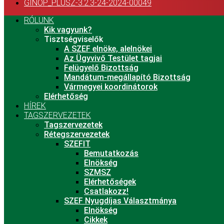
GINOP_PLUSZ-3.2.3-24-2024-00049
RÓLUNK
Kik vagyunk?
Tisztségviselők
A SZEF elnöke, alelnökei
Az Ügyvivő Testület tagjai
Felügyelő Bizottság
Mandátum-megállapító Bizottság
Vármegyei koordinátorok
Elérhetőség
HÍREK
TAGSZERVEZETEK
Tagszervezetek
Rétegszervezetek
SZEFIT
Bemutatkozás
Elnökség
SZMSZ
Elérhetőségek
Csatlakozz!
SZEF Nyugdíjas Választmánya
Elnökség
Cikkek