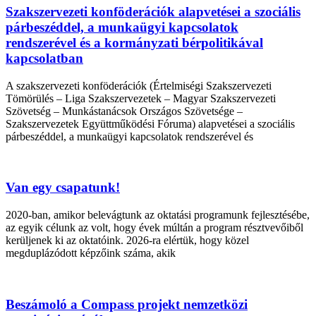
Szakszervezeti konföderációk alapvetései a szociális
párbeszéddel, a munkaügyi kapcsolatok
rendszerével és a kormányzati bérpolitikával
kapcsolatban
A szakszervezeti konföderációk (Értelmiségi Szakszervezeti
Tömörülés – Liga Szakszervezetek – Magyar Szakszervezeti
Szövetség – Munkástanácsok Országos Szövetsége –
Szakszervezetek Együttműködési Fóruma) alapvetései a szociális
párbeszéddel, a munkaügyi kapcsolatok rendszerével és
Van egy csapatunk!
2020-ban, amikor belevágtunk az oktatási programunk fejlesztésébe,
az egyik célunk az volt, hogy évek múltán a program résztvevőiből
kerüljenek ki az oktatóink. 2026-ra elértük, hogy közel
megduplázódott képzőink száma, akik
Beszámoló a Compass projekt nemzetközi