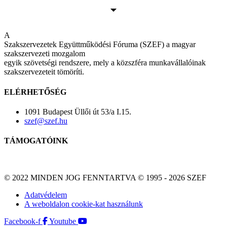
A
Szakszervezetek Együttműködési Fóruma (SZEF) a magyar
szakszervezeti mozgalom
egyik szövetségi rendszere, mely a közszféra munkavállalóinak
szakszervezeteit tömöríti.
ELÉRHETŐSÉG
1091 Budapest Üllői út 53/a I.15.
szef@szef.hu
TÁMOGATÓINK
© 2022 MINDEN JOG FENNTARTVA © 1995 - 2026 SZEF
Adatvédelem
A weboldalon cookie-kat használunk
Facebook-f
Youtube