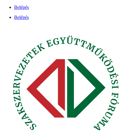
Ugrás
Belépés
a
Belépés
tartalomhoz