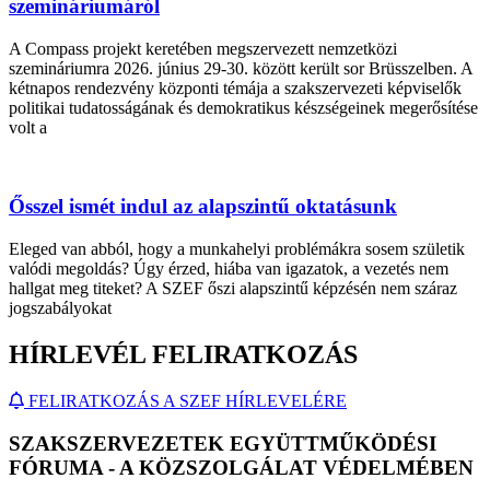
szemináriumáról
A Compass projekt keretében megszervezett nemzetközi
szemináriumra 2026. június 29-30. között került sor Brüsszelben. A
kétnapos rendezvény központi témája a szakszervezeti képviselők
politikai tudatosságának és demokratikus készségeinek megerősítése
volt a
Ősszel ismét indul az alapszintű oktatásunk
Eleged van abból, hogy a munkahelyi problémákra sosem születik
valódi megoldás? Úgy érzed, hiába van igazatok, a vezetés nem
hallgat meg titeket? A SZEF őszi alapszintű képzésén nem száraz
jogszabályokat
HÍRLEVÉL FELIRATKOZÁS
FELIRATKOZÁS A SZEF HÍRLEVELÉRE
SZAKSZERVEZETEK EGYÜTTMŰKÖDÉSI
FÓRUMA - A KÖZSZOLGÁLAT VÉDELMÉBEN