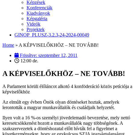
Képzések
Konferenciák
Kiadványok
Képgaléria
Videók
Projektek
GINOP_PLUSZ-3.2.3-24-2024-00049
Home
»
A KÉPVISELŐKHÖZ – NE TOVÁBB!
Frissítve:
szeptember 12, 2011
12:00 de.
A KÉPVISELŐKHÖZ – NE TOVÁBB!
A Parlament körüli élőláncot alkotó 4 konföderáció közös petíciója a
képviselőkhöz
Az elmúlt egy évben Önök olyan döntéseket hoztak, amelyek
lerontották a magyar munkavállalók és családjaik helyzetét.
Ilyen volt a 16 %-os személyi jövedelemadó bevezetése, mely nettó
keresetcsökkenést hozott a munkavállalók nagy többségének. A
szakszervezetek a döntéshozatal előtt hívták fel a figyelmet a
következményekre, hogy az egykulcsos SZJA igazságtalanságot,