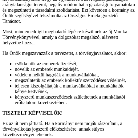
aránytalanságot teremt, negatív módon hat a gazdasági folyamatokra
és megszünteti a társadalmi szolidaritást. Ezt követően a kormány az
Önök segítségével felszámolta az Országos Érdekegyeztető
Tanácsot.
Most, minden eddigit meghaladó lépésre készülnek az új Munka
Törvénykönyvével, amely a dolgozókat megalázó, alávetett
helyzetbe hozza.
Ha Önök megszavazzák a tervezetet, a törvényjavaslatot, akkor:
csökkentik az emberek fizetését,
növelik az emberek munkaidejét,
védelem nélkül hagyják a munkavállalókat,
megszűntetik az emberek kollektív szerződéses védelmét,
teljesen kiszolgáltatják a munkavállalókat a munkáltatók
kénye-kedvének,
kényszerű munkaszerződések születhetnek a munkáltatói
erőhatalom következtében.
TISZTELT KÉPVISELŐK!
Ez az út nem járható. Ha a kormányt nem tudják rászorítani, a
törvényalkotás jogszerű előkészítésére, annak súlyos
következményei lehetnek.