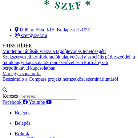
Üllői út 53/a. I/15. Budapest H-1091
szef@szef.hu
FRISS HÍREK
Mindenhol állítsák vissza a tagdíjlevonás lehetőségét!
Szakszervezeti konföderációk alapvetései a szociális párbeszéddel, a
munkaügyi kapcsolatok rendszerével és a kormányzati
bérpolitikával kapcsolatban
Van egy csapatunk!
Beszámoló a Compass projekt nemzetközi szemináriumáról
Keresés
Facebook
Youtube
Belépés
Belépés
Rólunk