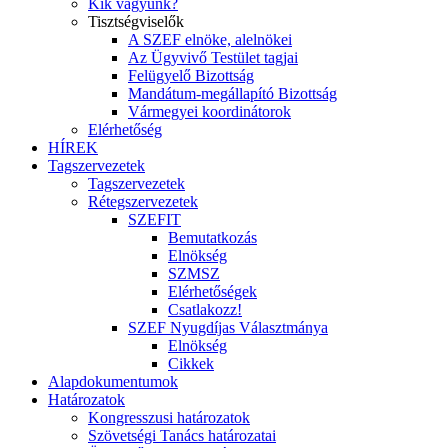
Kik vagyunk?
Tisztségviselők
A SZEF elnöke, alelnökei
Az Ügyvivő Testület tagjai
Felügyelő Bizottság
Mandátum-megállapító Bizottság
Vármegyei koordinátorok
Elérhetőség
HÍREK
Tagszervezetek
Tagszervezetek
Rétegszervezetek
SZEFIT
Bemutatkozás
Elnökség
SZMSZ
Elérhetőségek
Csatlakozz!
SZEF Nyugdíjas Választmánya
Elnökség
Cikkek
Alapdokumentumok
Határozatok
Kongresszusi határozatok
Szövetségi Tanács határozatai