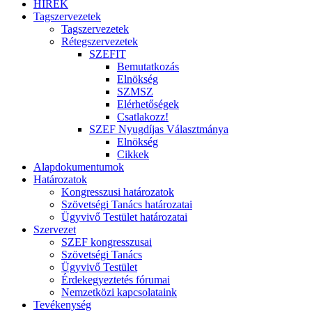
HÍREK
Tagszervezetek
Tagszervezetek
Rétegszervezetek
SZEFIT
Bemutatkozás
Elnökség
SZMSZ
Elérhetőségek
Csatlakozz!
SZEF Nyugdíjas Választmánya
Elnökség
Cikkek
Alapdokumentumok
Határozatok
Kongresszusi határozatok
Szövetségi Tanács határozatai
Ügyvivő Testület határozatai
Szervezet
SZEF kongresszusai
Szövetségi Tanács
Ügyvivő Testület
Érdekegyeztetés fórumai
Nemzetközi kapcsolataink
Tevékenység