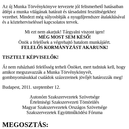
Az új Munka Törvénykönyve tervezete jól felismerhető hatásaiban
átlépi a munka világának határait és társadalmi feszültségekhez
vezethet. Mindezt még súlyosbítják a nyugdíjrendszer átalakításával
és a közteherviseléssel kapcsolatos tervek.
Mi ezt nem akarjuk! Tárgyalni viszont igen!
MÉG MOST SEM KÉSŐ!
Önök a felelősek a végrehajtó hatalom munkájáért.
FELELŐS KORMÁNYZÁST AKARUNK!
TISZTELT KÉPVISELŐK!
Át nem ruházható felelősség terheli Önöket, mert tudniuk kell, hogy
amikor megszavazzák a Munka Törvénykönyvét,
gombnyomásukkal családok százezreinek jövőjét határozzák meg!
Budapest, 2011. szeptember 12.
Autonóm Szakszervezetek Szövetsége
Értelmiségi Szakszervezeti Tömörülés
Magyar Szakszervezetek Országos Szövetsége
Szakszervezetek Együttműködési Fóruma
MEGOSZTÁS: