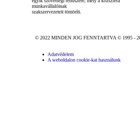
egyik szövetségi rendszere, mely a közszféra
munkavállalóinak
szakszervezeteit tömöríti.
© 2022 MINDEN JOG FENNTARTVA © 1995 - 2
Adatvédelem
A weboldalon cookie-kat használunk