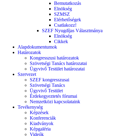
Bemutatkozás
Elnökség
SZMSZ
Elérhetőségek
Csatlakozz!
SZEF Nyugdíjas Választmánya
Elnökség
Cikkek
Alapdokumentumok
Határozatok
Kongresszusi határozatok
Szövetségi Tanács határozatai
Ügyvivő Testület határozatai
Szervezet
SZEF kongresszusai
Szövetségi Tanács
Ügyvivő Testület
Érdekegyeztetés fórumai
Nemzetközi kapcsolataink
Tevékenység
Képzések
Konferenciák
Kiadványok
Képgaléria
Videók