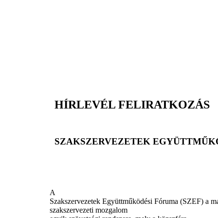
HÍRLEVÉL FELIRATKOZÁS
SZAKSZERVEZETEK EGYÜTTMŰKÖ
A
Szakszervezetek Együttműködési Fóruma (SZEF) a m
szakszervezeti mozgalom