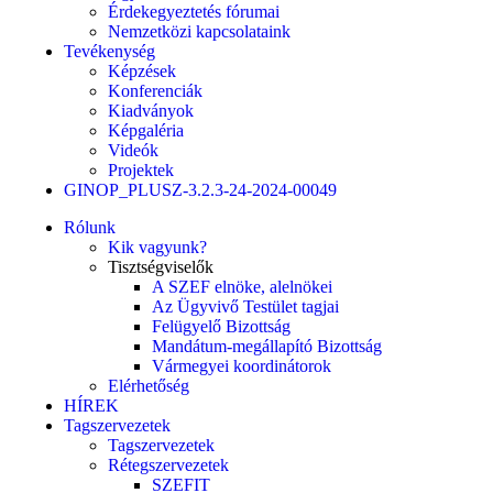
Érdekegyeztetés fórumai
Nemzetközi kapcsolataink
Tevékenység
Képzések
Konferenciák
Kiadványok
Képgaléria
Videók
Projektek
GINOP_PLUSZ-3.2.3-24-2024-00049
Rólunk
Kik vagyunk?
Tisztségviselők
A SZEF elnöke, alelnökei
Az Ügyvivő Testület tagjai
Felügyelő Bizottság
Mandátum-megállapító Bizottság
Vármegyei koordinátorok
Elérhetőség
HÍREK
Tagszervezetek
Tagszervezetek
Rétegszervezetek
SZEFIT