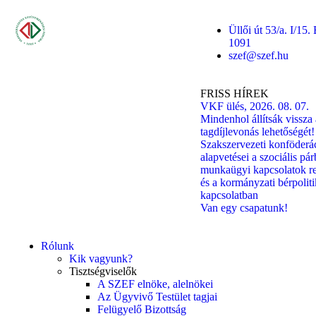
Üllői út 53/a. I/15
1091
szef@szef.hu
FRISS HÍREK
VKF ülés, 2026. 08. 07.
Mindenhol állítsák vissza 
tagdíjlevonás lehetőségét!
Szakszervezeti konföderá
alapvetései a szociális pá
munkaügyi kapcsolatok r
és a kormányzati bérpoliti
kapcsolatban
Van egy csapatunk!
Rólunk
Kik vagyunk?
Tisztségviselők
A SZEF elnöke, alelnökei
Az Ügyvivő Testület tagjai
Felügyelő Bizottság