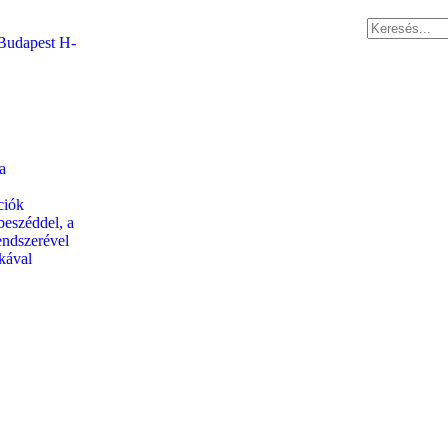
. Budapest H-
a
ciók
rbeszéddel, a
endszerével
kával