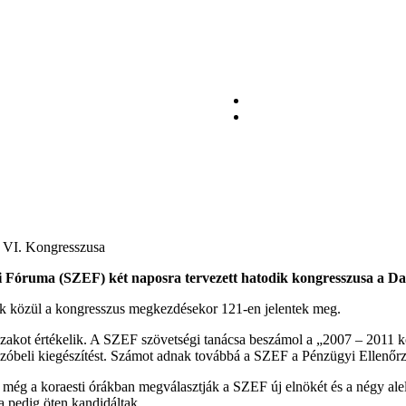
 VI. Kongresszusa
Fóruma (SZEF) két naposra tervezett hatodik kongresszusa a Dan
akik közül a kongresszus megkezdésekor 121-en jelentek meg.
szakot értékelik. A SZEF szövetségi tanácsa beszámol a „2007 – 2011 kö
zóbeli kiegészítést. Számot adnak továbbá a SZEF a Pénzügyi Ellenőrz
 még a koraesti órákban megválasztják a SZEF új elnökét és a négy alel
ra pedig öten kandidáltak.