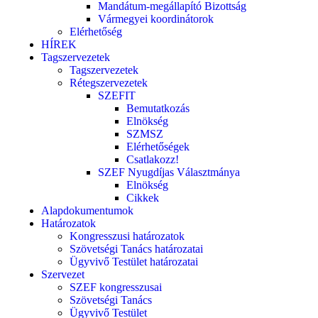
Mandátum-megállapító Bizottság
Vármegyei koordinátorok
Elérhetőség
HÍREK
Tagszervezetek
Tagszervezetek
Rétegszervezetek
SZEFIT
Bemutatkozás
Elnökség
SZMSZ
Elérhetőségek
Csatlakozz!
SZEF Nyugdíjas Választmánya
Elnökség
Cikkek
Alapdokumentumok
Határozatok
Kongresszusi határozatok
Szövetségi Tanács határozatai
Ügyvivő Testület határozatai
Szervezet
SZEF kongresszusai
Szövetségi Tanács
Ügyvivő Testület