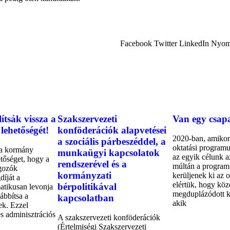
Facebook
Twitter
LinkedIn
Nyom
ítsák vissza a
Szakszervezeti
Van egy csap
lehetőségét!
konföderációk alapvetései
2020-ban, amikor
a szociális párbeszéddel, a
oktatási programu
 a kormány
munkaügyi kapcsolatok
az egyik célunk a
hetőséget, hogy a
rendszerével és a
múltán a program
gozók
kormányzati
kerüljenek ki az 
díját a
elértük, hogy köz
bérpolitikával
atikusan levonja
megduplázódott k
vábbítsa a
kapcsolatban
akik
ek. Ezzel
es adminisztrációs
A szakszervezeti konföderációk
(Értelmiségi Szakszervezeti