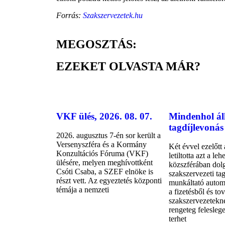
Forrás:
Szakszervezetek.hu
MEGOSZTÁS:
EZEKET OLVASTA MÁR?
VKF ülés, 2026. 08. 07.
Mindenhol áll
tagdíjlevonás 
2026. augusztus 7-én sor került a
Versenyszféra és a Kormány
Két évvel ezelőtt
Konzultációs Fóruma (VKF)
letiltotta azt a le
ülésére, melyen meghívottként
közszférában dol
Csóti Csaba, a SZEF elnöke is
szakszervezeti tag
részt vett. Az egyeztetés központi
munkáltató autom
témája a nemzeti
a fizetésből és to
szakszervezetekn
rengeteg felesleg
terhet