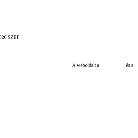
026 SZEF
A weboldalt a
MDNGroup
és a
D