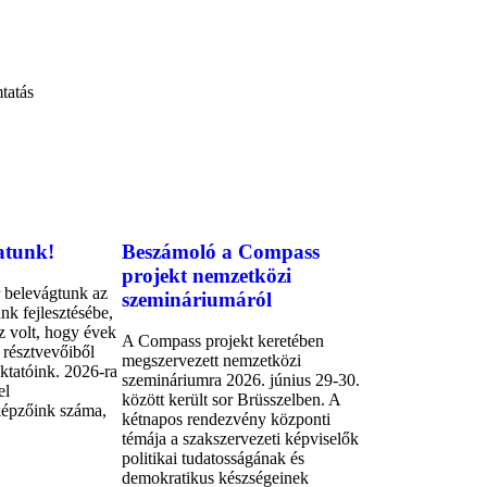
tatás
atunk!
Beszámoló a Compass
projekt nemzetközi
 belevágtunk az
szemináriumáról
nk fejlesztésébe,
z volt, hogy évek
A Compass projekt keretében
 résztvevőiből
megszervezett nemzetközi
oktatóink. 2026-ra
szemináriumra 2026. június 29-30.
el
között került sor Brüsszelben. A
épzőink száma,
kétnapos rendezvény központi
témája a szakszervezeti képviselők
politikai tudatosságának és
demokratikus készségeinek