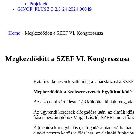
Projektek
GINOP_PLUSZ-3.2.3-24-2024-00049
Home
»
Megkezdődött a SZEF VI. Kongresszusa
Megkezdődött a SZEF VI. Kongresszusa
Határozatképesen kezdte meg a tanácskozást a SZEF
Megkezdődött a Szakszervezetek Együttműködési 
Az első napi zárt ülésre 143 küldöttet hívtak meg, 
Az ügyrendi kérdések elfogadása után, az elmúlt idő
írásos beszámolóhoz Varga László, SZEF elnök fűz s
A jelentések megvitatása, elfogadása után, várhatóan,
elnöki posztra kettős jelölés lesz, az alelnöki funkció