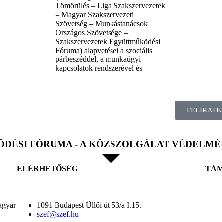
Tömörülés – Liga Szakszervezetek
– Magyar Szakszervezeti
Szövetség – Munkástanácsok
Országos Szövetsége –
Szakszervezetek Együttműködési
Fóruma) alapvetései a szociális
párbeszéddel, a munkaügyi
kapcsolatok rendszerével és
FELIRATK
DÉSI FÓRUMA - A KÖZSZOLGÁLAT VÉDELMÉ
ELÉRHETŐSÉG
TÁ
agyar
1091 Budapest Üllői út 53/a I.15.
szef@szef.hu