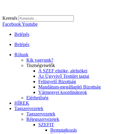
Keresés
Facebook
Youtube
Belépés
Belépés
Rólunk
Kik vagyunk?
Tisztségviselők
A SZEF elnöke, alelnökei
Az Ügyvivő Testület tagjai
Felügyelő Bizottság
Mandátum-megállapító Bizottság
Vármegyei koordinátorok
Elérhetőség
HÍREK
Tagszervezetek
Tagszervezetek
Rétegszervezetek
SZEFIT
Bemutatkozás