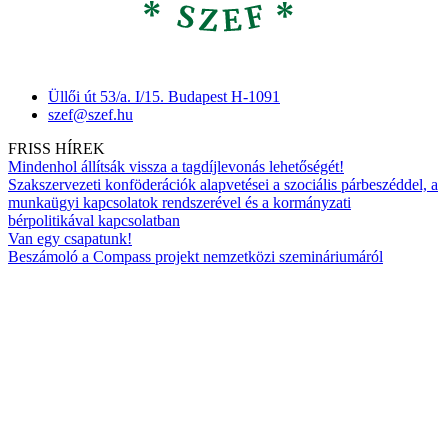
Üllői út 53/a. I/15. Budapest H-1091
szef@szef.hu
FRISS HÍREK
Mindenhol állítsák vissza a tagdíjlevonás lehetőségét!
Szakszervezeti konföderációk alapvetései a szociális párbeszéddel, a
munkaügyi kapcsolatok rendszerével és a kormányzati
bérpolitikával kapcsolatban
Van egy csapatunk!
Beszámoló a Compass projekt nemzetközi szemináriumáról