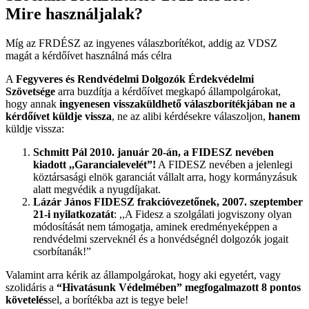
Mire használjalak?
Míg az FRDÉSZ az ingyenes válaszborítékot, addig az VDSZ
magát a kérdőívet használná más célra
A
Fegyveres és Rendvédelmi Dolgozók Érdekvédelmi
Szövetsége
arra buzdítja a kérdőívet megkapó állampolgárokat,
hogy annak
ingyenesen visszaküldhető válaszborítékjában ne a
kérdőívet küldje vissza
, ne az alibi kérdésekre válaszoljon,
hanem
küldje vissza:
Schmitt Pál 2010. január 20-án, a FIDESZ nevében
kiadott ,,Garancialevelét”!
A FIDESZ nevében a jelenlegi
köztársasági elnök garanciát vállalt arra, hogy kormányzásuk
alatt megvédik a nyugdíjakat.
Lázár János FIDESZ frakcióvezetőnek, 2007. szeptember
21-i nyilatkozatát
: ,,A Fidesz a szolgálati jogviszony olyan
módosítását nem támogatja, aminek eredményeképpen a
rendvédelmi szerveknél és a honvédségnél dolgozók jogait
csorbítanák!”
Valamint arra kérik az állampolgárokat, hogy aki egyetért, vagy
szolidáris a
“Hivatásunk Védelmében” megfogalmazott 8 pontos
követelés
sel, a borítékba azt is tegye bele!