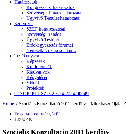
Határozatok
Kongresszusi határozatok
Szövetségi Tanács határozatai
Ügyvivő Testület határozatai
Szervezet
SZEF kongresszusai
Szövetségi Tanács
Ügyvivő Testület
Érdekegyeztetés fórumai
Nemzetközi kapcsolataink
Tevékenység
Képzések
Konferenciák
Kiadványok
Képgaléria
Videók
Projektek
GINOP_PLUSZ-3.2.3-24-2024-00049
Home
»
Szociális Konzultáció 2011 kérdőív – Mire használjalak?
Frissítve:
május 19, 2011
12:00 de.
Szociális Konzultáció 2011 kérdőív –