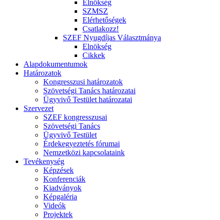
Elnökség
SZMSZ
Elérhetőségek
Csatlakozz!
SZEF Nyugdíjas Választmánya
Elnökség
Cikkek
Alapdokumentumok
Határozatok
Kongresszusi határozatok
Szövetségi Tanács határozatai
Ügyvivő Testület határozatai
Szervezet
SZEF kongresszusai
Szövetségi Tanács
Ügyvivő Testület
Érdekegyeztetés fórumai
Nemzetközi kapcsolataink
Tevékenység
Képzések
Konferenciák
Kiadványok
Képgaléria
Videók
Projektek