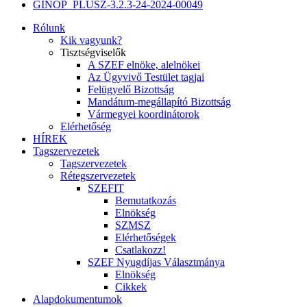
GINOP_PLUSZ-3.2.3-24-2024-00049
Rólunk
Kik vagyunk?
Tisztségviselők
A SZEF elnöke, alelnökei
Az Ügyvivő Testület tagjai
Felügyelő Bizottság
Mandátum-megállapító Bizottság
Vármegyei koordinátorok
Elérhetőség
HÍREK
Tagszervezetek
Tagszervezetek
Rétegszervezetek
SZEFIT
Bemutatkozás
Elnökség
SZMSZ
Elérhetőségek
Csatlakozz!
SZEF Nyugdíjas Választmánya
Elnökség
Cikkek
Alapdokumentumok