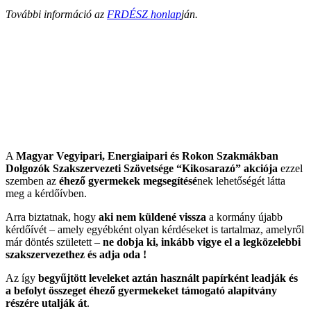
További információ az
FRDÉSZ honlap
ján.
A
Magyar Vegyipari, Energiaipari és Rokon Szakmákban
Dolgozók Szakszervezeti Szövetsége “Kikosarazó” akciója
ezzel
szemben az
éhező gyermekek megsegítésé
nek lehetőségét látta
meg a kérdőívben.
Arra biztatnak, hogy
aki nem küldené vissza
a kormány újabb
kérdőívét – amely egyébként olyan kérdéseket is tartalmaz, amelyről
már döntés született –
ne dobja ki, inkább vigye el a legközelebbi
szakszervezethez és adja oda !
Az így
begyűjtött leveleket aztán használt papírként leadják és
a befolyt összeget éhező gyermekeket támogató alapítvány
részére utalják át
.