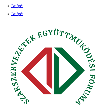
Ugrás
Belépés
a
Belépés
tartalomhoz