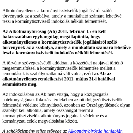
Alkotmányellenes a kormánytisztviselők jogállásáról szóló
törvénynek az a szabálya, amely a munkáltató számára lehetővé
teszi a kormánytisztviselő indokolás nélküli felmentését.
Az Alkotmánybíróság (Ab) 2011. február 15-én kelt
határozatában egyhangúlag megállapította, hogy
alkotmányellenes a kormánytisztviselők jogállásáról szóló
törvénynek az a szabálya, amely a munkáltató számára lehetővé
teszi a kormánytisztviselő indokolás nélküli felmentését.
A törvény szövegezéséből adódóan a közzététel napjával történő
megsemmisítéssel a kormánytisztviselők felmentése mellett a
lemondásuk is szabályozatlanná vált volna, ezért
az Ab az
alkotmányellenes rendelkezést 2011. május 31-i hatállyal
semmisítette meg
.
Az indokolásban az Ab nem vitatja, hogy a közigazgatás
hatékonyságának fokozása érdekében az ott dolgozó tisztviselők
felmentési védelme könnyíthető, azonban az Országgyűlésnek olyan
szabályt kell alkotnia, amely összhangot teremt a
kormánytisztviselők alkotmányos jogainak védelme és a
kormányzati célok megvalósítása között.
A sajtóközlemény teljes szövege az
Alkotmánybíróság honlapján