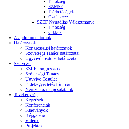
Elnökség
SZMSZ
Elérhetőségek
Csatlakozz!
SZEF Nyugdíjas Választmánya
Elnökség
Cikkek
Alapdokumentumok
Határozatok
Kongresszusi határozatok
Szövetségi Tanács határozatai
Ügyvivő Testület határozatai
Szervezet
SZEF kongresszusai
Szövetségi Tanács
Ügyvivő Testület
Érdekegyeztetés fórumai
Nemzetközi kapcsolataink
Tevékenység
Képzések
Konferenciák
Kiadványok
Képgaléria
Videók
Projektek