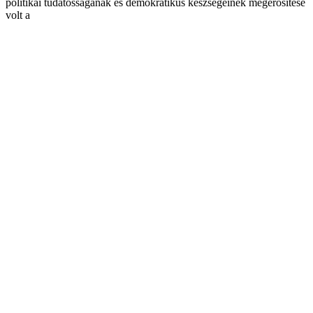
politikai tudatosságának és demokratikus készségeinek megerősítése
volt a