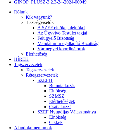
GINOP_PLUSZ-3.2.3-24-2024-00049
Rólunk
Kik vagyunk?
Tisztségviselők
A SZEF elnöke, alelnökei
Az Ügyvivő Testület tagjai
Felügyelő Bizottság
Mandátum-megállapító Bizottság
Vármegyei koordinátorok
Elérhetőség
HÍREK
Tagszervezetek
Tagszervezetek
Rétegszervezetek
SZEFIT
Bemutatkozás
Elnökség
SZMSZ
Elérhetőségek
Csatlakozz!
SZEF Nyugdíjas Választmánya
Elnökség
Cikkek
Alapdokumentumok