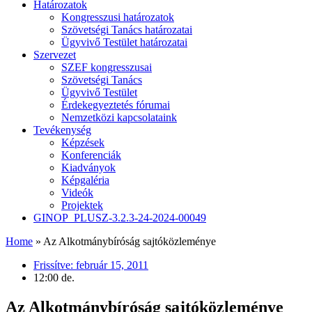
Határozatok
Kongresszusi határozatok
Szövetségi Tanács határozatai
Ügyvivő Testület határozatai
Szervezet
SZEF kongresszusai
Szövetségi Tanács
Ügyvivő Testület
Érdekegyeztetés fórumai
Nemzetközi kapcsolataink
Tevékenység
Képzések
Konferenciák
Kiadványok
Képgaléria
Videók
Projektek
GINOP_PLUSZ-3.2.3-24-2024-00049
Home
»
Az Alkotmánybíróság sajtóközleménye
Frissítve:
február 15, 2011
12:00 de.
Az Alkotmánybíróság sajtóközleménye