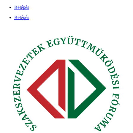
Ugrás
Belépés
a
Belépés
tartalomhoz