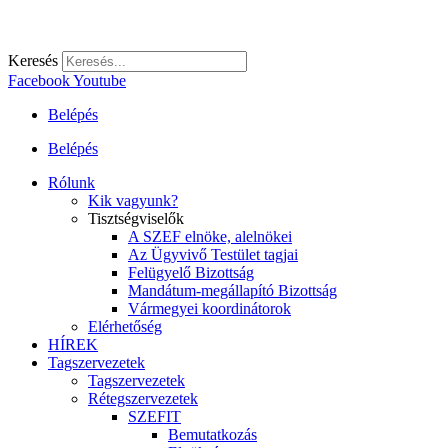
Keresés
Facebook
Youtube
Belépés
Belépés
Rólunk
Kik vagyunk?
Tisztségviselők
A SZEF elnöke, alelnökei
Az Ügyvivő Testület tagjai
Felügyelő Bizottság
Mandátum-megállapító Bizottság
Vármegyei koordinátorok
Elérhetőség
HÍREK
Tagszervezetek
Tagszervezetek
Rétegszervezetek
SZEFIT
Bemutatkozás