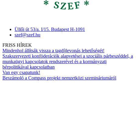
Üllői út 53/a. I/15. Budapest H-1091
szef@szef.hu
FRISS HÍREK
Mindenhol állítsák vissza a tagdíjlevonás lehetőségét!
Szakszervezeti konföderációk alapvetései a szociális párbeszéddel, a
munkaügyi kapcsolatok rendszerével és a kormányzati
bérpolitikával kapcsolatban
Van egy csapatunk!
Beszámoló a Compass projekt nemzetközi szemináriumáról