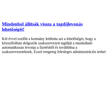
Mindenhol állítsák vissza a tagdíjlevonás
lehetőségét!
Két évvel ezelőtt a kormány letiltotta azt a lehetőséget, hogy a
közszférában dolgozók szakszervezeti tagdíját a munkáltató
automatikusan levonja a fizetésből és továbbítsa a
szakszervezeteknek. Ezzel rengeteg felesleges adminisztrációs terhet