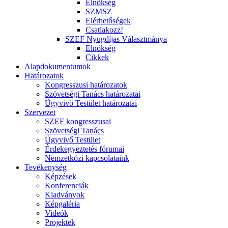
Elnökség
SZMSZ
Elérhetőségek
Csatlakozz!
SZEF Nyugdíjas Választmánya
Elnökség
Cikkek
Alapdokumentumok
Határozatok
Kongresszusi határozatok
Szövetségi Tanács határozatai
Ügyvivő Testület határozatai
Szervezet
SZEF kongresszusai
Szövetségi Tanács
Ügyvivő Testület
Érdekegyeztetés fórumai
Nemzetközi kapcsolataink
Tevékenység
Képzések
Konferenciák
Kiadványok
Képgaléria
Videók
Projektek