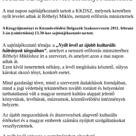
A mai napon sajtótájékoztatót tartott a KKDSZ, melynek keretében
nyílt levelet adtak át Réthelyi Miklós, nemzeti erőforrás miniszternek
A
Közgyűjteményi és Közművelődési Dolgozók Szakszervezete
2011. február
3-án (csütörtökön) 13.30-kor sajtótájékoztatót tartott.
A sajtótájékoztató témája: a
„Nyílt levél az újabb kulturális
hátrányok tárgyában”
, amelyet a nemzeti erőforrás miniszteréhez
Réthelyi Miklós
hoz írt a szervezet, és amelyet azon a mai napon
adtak át.
Ezen kívül ismertettek néhány, a levél megírására késztető, súlyos
károkat okozó tényt, konkrét esetet.
Mind gazdasági téren, mind a szervezeti átalakítások formájában,
mind a jogi védettség tekintetében tovább romlott és helyenként
tarthatatlanná vált a magyar nemzeti kultúra alapjait jelentő
könyvtárak, levéltárak, múzeumok, közművelődési intézmények
helyzete.
Az újabb megszorítások és átszervezések alapvető kulturális
értékeket és a magyar emberek számára nyújtott szolgáltatásokat
veszélyeztetnek.