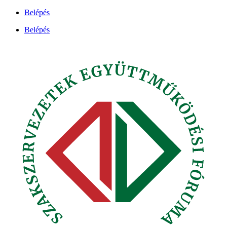
Ugrás
Belépés
a
Belépés
tartalomhoz