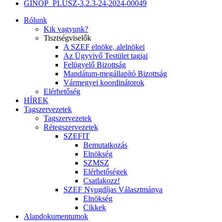
GINOP_PLUSZ-3.2.3-24-2024-00049
Rólunk
Kik vagyunk?
Tisztségviselők
A SZEF elnöke, alelnökei
Az Ügyvivő Testület tagjai
Felügyelő Bizottság
Mandátum-megállapító Bizottság
Vármegyei koordinátorok
Elérhetőség
HÍREK
Tagszervezetek
Tagszervezetek
Rétegszervezetek
SZEFIT
Bemutatkozás
Elnökség
SZMSZ
Elérhetőségek
Csatlakozz!
SZEF Nyugdíjas Választmánya
Elnökség
Cikkek
Alapdokumentumok