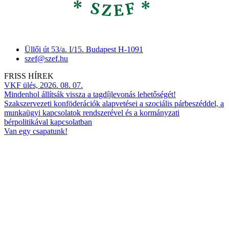
Üllői út 53/a. I/15. Budapest H-1091
szef@szef.hu
FRISS HÍREK
VKF ülés, 2026. 08. 07.
Mindenhol állítsák vissza a tagdíjlevonás lehetőségét!
Szakszervezeti konföderációk alapvetései a szociális párbeszéddel, a
munkaügyi kapcsolatok rendszerével és a kormányzati
bérpolitikával kapcsolatban
Van egy csapatunk!