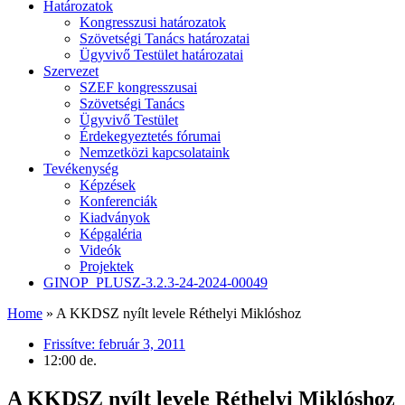
Határozatok
Kongresszusi határozatok
Szövetségi Tanács határozatai
Ügyvivő Testület határozatai
Szervezet
SZEF kongresszusai
Szövetségi Tanács
Ügyvivő Testület
Érdekegyeztetés fórumai
Nemzetközi kapcsolataink
Tevékenység
Képzések
Konferenciák
Kiadványok
Képgaléria
Videók
Projektek
GINOP_PLUSZ-3.2.3-24-2024-00049
Home
»
A KKDSZ nyílt levele Réthelyi Miklóshoz
Frissítve:
február 3, 2011
12:00 de.
A KKDSZ nyílt levele Réthelyi Miklóshoz