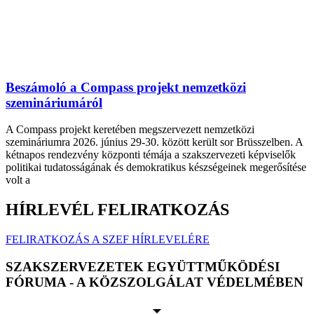
Beszámoló a Compass projekt nemzetközi
szemináriumáról
A Compass projekt keretében megszervezett nemzetközi
szemináriumra 2026. június 29-30. között került sor Brüsszelben. A
kétnapos rendezvény központi témája a szakszervezeti képviselők
politikai tudatosságának és demokratikus készségeinek megerősítése
volt a
HÍRLEVÉL FELIRATKOZÁS
FELIRATKOZÁS A SZEF HÍRLEVELÉRE
SZAKSZERVEZETEK EGYÜTTMŰKÖDÉSI
FÓRUMA - A KÖZSZOLGÁLAT VÉDELMÉBEN