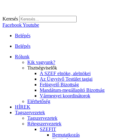
Keresés
Facebook
Youtube
Belépés
Belépés
Rólunk
Kik vagyunk?
Tisztségviselők
A SZEF elnöke, alelnökei
Az Ügyvivő Testület tagjai
Felügyelő Bizottság
Mandátum-megállapító Bizottság
Vármegyei koordinátorok
Elérhetőség
HÍREK
Tagszervezetek
Tagszervezetek
Rétegszervezetek
SZEFIT
Bemutatkozás