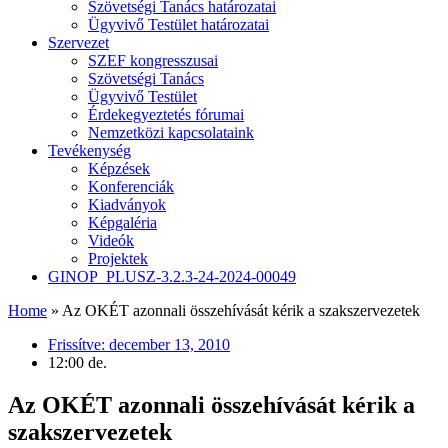
Szövetségi Tanács határozatai
Ügyvivő Testület határozatai
Szervezet
SZEF kongresszusai
Szövetségi Tanács
Ügyvivő Testület
Érdekegyeztetés fórumai
Nemzetközi kapcsolataink
Tevékenység
Képzések
Konferenciák
Kiadványok
Képgaléria
Videók
Projektek
GINOP_PLUSZ-3.2.3-24-2024-00049
Home
»
Az OKÉT azonnali összehívását kérik a szakszervezetek
Frissítve:
december 13, 2010
12:00 de.
Az OKÉT azonnali összehívását kérik a
szakszervezetek