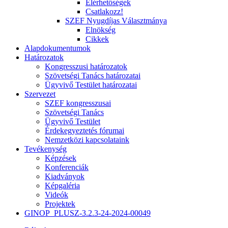
Elérhetőségek
Csatlakozz!
SZEF Nyugdíjas Választmánya
Elnökség
Cikkek
Alapdokumentumok
Határozatok
Kongresszusi határozatok
Szövetségi Tanács határozatai
Ügyvivő Testület határozatai
Szervezet
SZEF kongresszusai
Szövetségi Tanács
Ügyvivő Testület
Érdekegyeztetés fórumai
Nemzetközi kapcsolataink
Tevékenység
Képzések
Konferenciák
Kiadványok
Képgaléria
Videók
Projektek
GINOP_PLUSZ-3.2.3-24-2024-00049