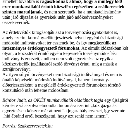
Emellett továbbra is
ragaszkodnak ahhoz, hogy a mintegy 680
ezer munkavállalót érintő közszféra egészében a reálkeresetek
szinten maradjanak
, és nem szeretnék, ha a munkateljesítmény
után járó díjazást és gyerekek után járó adókedvezményeket
összekevernék.
Az érdekvédők kifogásolják azt a törvényhozási gyakorlatot is,
amely szerint kormány-előterjesztések helyett egyéni és bizottsági
módosító indítványokat terjesztenek be, és így
megkerülik az
intézményes érdekegyeztető fórumokat
. Az elmúlt időszakban két
olyan, a közszférát érintő egyéni képviselői törvénymódosítási
indítvány is érkezett, amiben nem volt egyeztetés: az egyik a
köztisztviselők jogállásáról szóló törvényt érinti, míg a másik a
sztrájktörvényt.
Az ilyen súlyú törvényeket nem bizottsági indítvánnyal és nem is
önálló képviselői módosító indítvánnyal, hanem kormány-
előterjesztésként, a megfelelő érdekegyeztető fórumokon történő
konzultáció után lehetne módosítani.
Bárdos Judit, az OKÉT munkavállalói oldalának tagja
egy újságírói
kérdésre válaszolva elmondta: tudomása szerint „közigazgatási
egyeztetésen kétszer már átment” a jogszabálytervezet, így szerinte
„hiú ábránd arról beszélgetni, hogy azt senki nem ismeri”.
Forrás: Szakszervezetek.hu