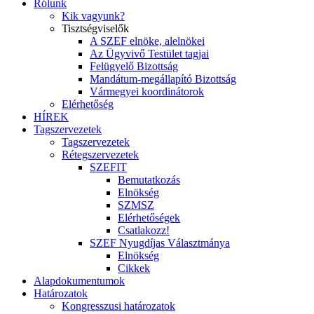
Rólunk
Kik vagyunk?
Tisztségviselők
A SZEF elnöke, alelnökei
Az Ügyvivő Testület tagjai
Felügyelő Bizottság
Mandátum-megállapító Bizottság
Vármegyei koordinátorok
Elérhetőség
HÍREK
Tagszervezetek
Tagszervezetek
Rétegszervezetek
SZEFIT
Bemutatkozás
Elnökség
SZMSZ
Elérhetőségek
Csatlakozz!
SZEF Nyugdíjas Választmánya
Elnökség
Cikkek
Alapdokumentumok
Határozatok
Kongresszusi határozatok