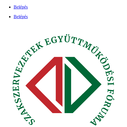
Ugrás
Belépés
a
Belépés
tartalomhoz