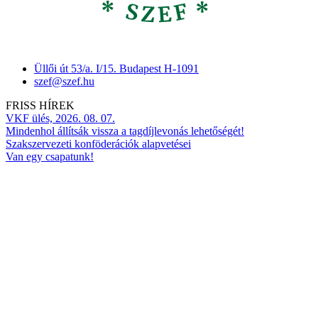
Üllői út 53/a. I/15. Budapest H-1091
szef@szef.hu
FRISS HÍREK
VKF ülés, 2026. 08. 07.
Mindenhol állítsák vissza a tagdíjlevonás lehetőségét!
Szakszervezeti konföderációk alapvetései
Van egy csapatunk!