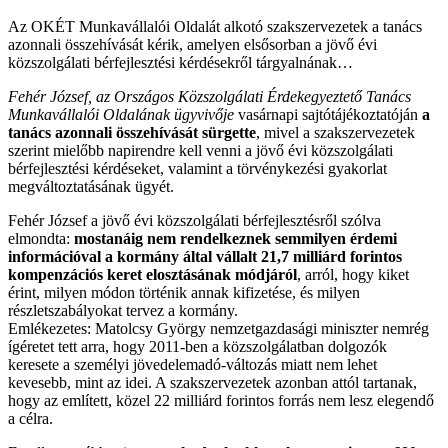
Az OKÉT Munkavállalói Oldalát alkotó szakszervezetek a tanács
azonnali összehívását kérik, amelyen elsősorban a jövő évi
közszolgálati bérfejlesztési kérdésekről tárgyalnának…
Fehér József, az Országos Közszolgálati Érdekegyeztető Tanács
Munkavállalói Oldalának ügyvivője
vasárnapi sajtótájékoztatóján
a
tanács azonnali összehívását sürgette
, mivel a szakszervezetek
szerint mielőbb napirendre kell venni a jövő évi közszolgálati
bérfejlesztési kérdéseket, valamint a törvénykezési gyakorlat
megváltoztatásának ügyét.
Fehér József a jövő évi közszolgálati bérfejlesztésről szólva
elmondta:
mostanáig nem rendelkeznek semmilyen érdemi
információval a kormány által vállalt 21,7 milliárd forintos
kompenzációs keret elosztásának módjáról
, arról, hogy kiket
érint, milyen módon történik annak kifizetése, és milyen
részletszabályokat tervez a kormány.
Emlékezetes: Matolcsy György nemzetgazdasági miniszter nemrég
ígéretet tett arra, hogy 2011-ben a közszolgálatban dolgozók
keresete a személyi jövedelemadó-változás miatt nem lehet
kevesebb, mint az idei. A szakszervezetek azonban attól tartanak,
hogy az említett, közel 22 milliárd forintos forrás nem lesz elegendő
a célra.