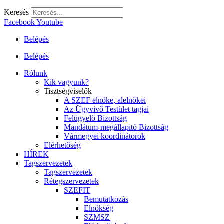
Keresés
Facebook
Youtube
Belépés
Belépés
Rólunk
Kik vagyunk?
Tisztségviselők
A SZEF elnöke, alelnökei
Az Ügyvivő Testület tagjai
Felügyelő Bizottság
Mandátum-megállapító Bizottság
Vármegyei koordinátorok
Elérhetőség
HÍREK
Tagszervezetek
Tagszervezetek
Rétegszervezetek
SZEFIT
Bemutatkozás
Elnökség
SZMSZ