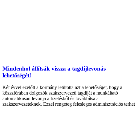
Mindenhol állítsák vissza a tagdíjlevonás
lehetőségét!
Két évvel ezelőtt a kormány letiltotta azt a lehetőséget, hogy a
közszférában dolgozók szakszervezeti tagdíját a munkáltató
automatikusan levonja a fizetésből és továbbítsa a
szakszervezeteknek. Ezzel rengeteg felesleges adminisztrációs terhet