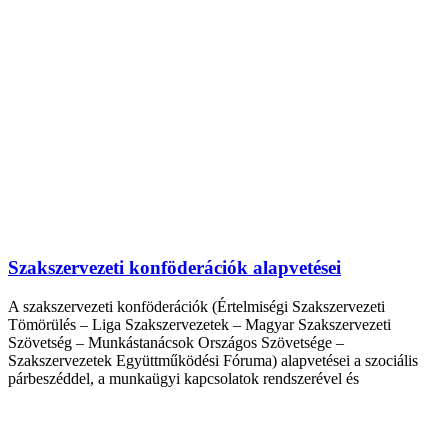
Szakszervezeti konföderációk alapvetései
A szakszervezeti konföderációk (Értelmiségi Szakszervezeti
Tömörülés – Liga Szakszervezetek – Magyar Szakszervezeti
Szövetség – Munkástanácsok Országos Szövetsége –
Szakszervezetek Együttműködési Fóruma) alapvetései a szociális
párbeszéddel, a munkaügyi kapcsolatok rendszerével és