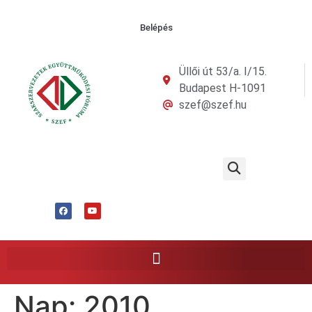
Belépés
Üllői út 53/a. I/15.
Budapest H-1091
szef@szef.hu
Nap:
2010.