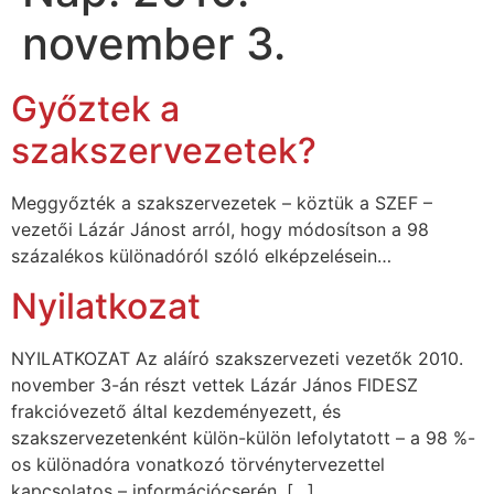
november 3.
Győztek a
szakszervezetek?
Meggyőzték a szakszervezetek – köztük a SZEF –
vezetői Lázár Jánost arról, hogy módosítson a 98
százalékos különadóról szóló elképzelésein…
Nyilatkozat
NYILATKOZAT Az aláíró szakszervezeti vezetők 2010.
november 3-án részt vettek Lázár János FlDESZ
frakcióvezető által kezdeményezett, és
szakszervezetenként külön-külön lefolytatott – a 98 %-
os különadóra vonatkozó törvénytervezettel
kapcsolatos – információcserén. […]