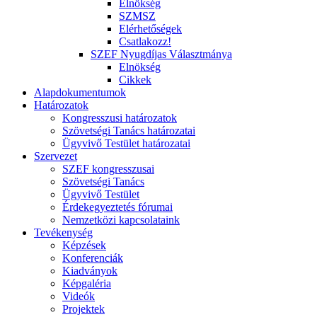
Elnökség
SZMSZ
Elérhetőségek
Csatlakozz!
SZEF Nyugdíjas Választmánya
Elnökség
Cikkek
Alapdokumentumok
Határozatok
Kongresszusi határozatok
Szövetségi Tanács határozatai
Ügyvivő Testület határozatai
Szervezet
SZEF kongresszusai
Szövetségi Tanács
Ügyvivő Testület
Érdekegyeztetés fórumai
Nemzetközi kapcsolataink
Tevékenység
Képzések
Konferenciák
Kiadványok
Képgaléria
Videók
Projektek