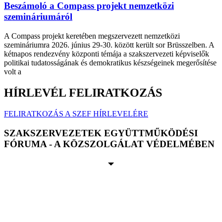
Beszámoló a Compass projekt nemzetközi
szemináriumáról
A Compass projekt keretében megszervezett nemzetközi
szemináriumra 2026. június 29-30. között került sor Brüsszelben. A
kétnapos rendezvény központi témája a szakszervezeti képviselők
politikai tudatosságának és demokratikus készségeinek megerősítése
volt a
HÍRLEVÉL FELIRATKOZÁS
FELIRATKOZÁS A SZEF HÍRLEVELÉRE
SZAKSZERVEZETEK EGYÜTTMŰKÖDÉSI
FÓRUMA - A KÖZSZOLGÁLAT VÉDELMÉBEN