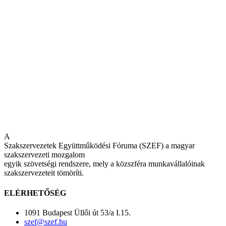
A
Szakszervezetek Együttműködési Fóruma (SZEF) a magyar
szakszervezeti mozgalom
egyik szövetségi rendszere, mely a közszféra munkavállalóinak
szakszervezeteit tömöríti.
ELÉRHETŐSÉG
1091 Budapest Üllői út 53/a I.15.
szef@szef.hu