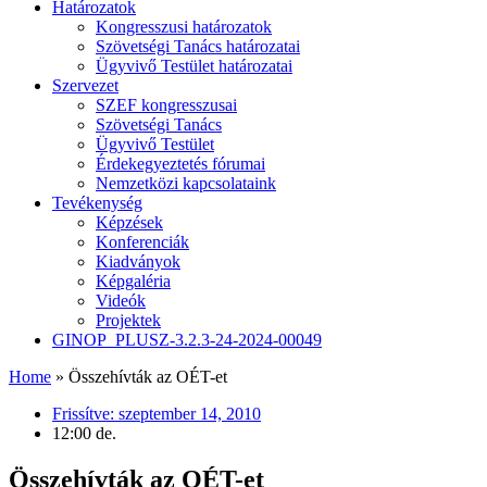
Határozatok
Kongresszusi határozatok
Szövetségi Tanács határozatai
Ügyvivő Testület határozatai
Szervezet
SZEF kongresszusai
Szövetségi Tanács
Ügyvivő Testület
Érdekegyeztetés fórumai
Nemzetközi kapcsolataink
Tevékenység
Képzések
Konferenciák
Kiadványok
Képgaléria
Videók
Projektek
GINOP_PLUSZ-3.2.3-24-2024-00049
Home
»
Összehívták az OÉT-et
Frissítve:
szeptember 14, 2010
12:00 de.
Összehívták az OÉT-et