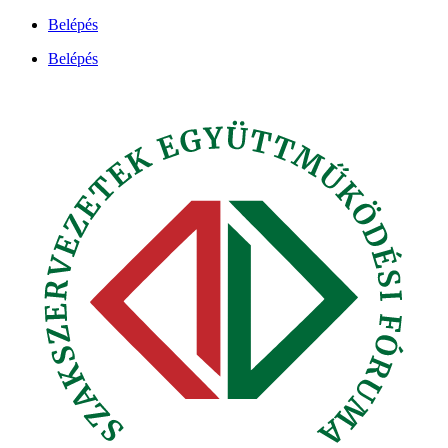
Ugrás
Belépés
a
Belépés
tartalomhoz