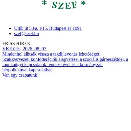
Üllői út 53/a. I/15. Budapest H-1091
szef@szef.hu
FRISS HÍREK
VKF ülés, 2026. 08. 07.
Mindenhol állítsák vissza a tagdíjlevonás lehetőségét!
Szakszervezeti konföderációk alapvetései a szociális párbeszéddel, a
munkaügyi kapcsolatok rendszerével és a kormányzati
bérpolitikával kapcsolatban
Van egy csapatunk!