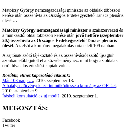
Matolcsy György nemzetgazdasági miniszter az oldalak többszöri
kérése után összehívta az Országos Érdekegyeztető Tanács plenáris
ülését…
Matolcsy György nemzetgazdasági miniszter
a szakszervezeti és
a munkaadói oldal többszöri kérése után
jövő hétfőre (szeptember
20.) összehívta az Országos Érdekegyeztető Tanács plenáris
ülését
. Az elsőt a kormány megalakulása óta eltelt 109 napban.
A sajtónak szóló tájékoztató és az összehívásról szóló újsághír
azonban előbb jutott el a közvéleményhez, mint hogy az oldalak
erről hivatalos értesítést kaptak volna.
Korábbi, ehhez kapcsolódó cikkünk:
Már 108 napja…
, 2010. szeptember 13.
A hatályos törvények szerint működtesse a kormány az OÉT-et
,
2010. szeptember 9.
Írásbeli konzultáció az új módi?
, 2010. szeptember 1.
MEGOSZTÁS:
Facebook
Twitter