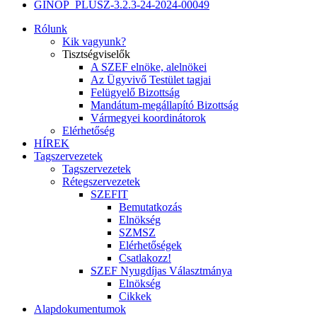
GINOP_PLUSZ-3.2.3-24-2024-00049
Rólunk
Kik vagyunk?
Tisztségviselők
A SZEF elnöke, alelnökei
Az Ügyvivő Testület tagjai
Felügyelő Bizottság
Mandátum-megállapító Bizottság
Vármegyei koordinátorok
Elérhetőség
HÍREK
Tagszervezetek
Tagszervezetek
Rétegszervezetek
SZEFIT
Bemutatkozás
Elnökség
SZMSZ
Elérhetőségek
Csatlakozz!
SZEF Nyugdíjas Választmánya
Elnökség
Cikkek
Alapdokumentumok