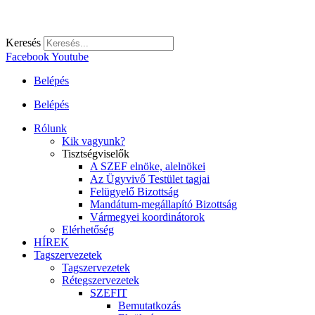
Keresés
Facebook
Youtube
Belépés
Belépés
Rólunk
Kik vagyunk?
Tisztségviselők
A SZEF elnöke, alelnökei
Az Ügyvivő Testület tagjai
Felügyelő Bizottság
Mandátum-megállapító Bizottság
Vármegyei koordinátorok
Elérhetőség
HÍREK
Tagszervezetek
Tagszervezetek
Rétegszervezetek
SZEFIT
Bemutatkozás