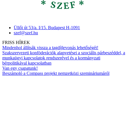
Üllői út 53/a. I/15. Budapest H-1091
szef@szef.hu
FRISS HÍREK
Mindenhol állítsák vissza a tagdíjlevonás lehetőségét!
Szakszervezeti konföderációk alapvetései a szociális párbeszéddel, a
munkaügyi kapcsolatok rendszerével és a kormányzati
bérpolitikával kapcsolatban
Van egy csapatunk!
Beszámoló a Compass projekt nemzetközi szemináriumáról