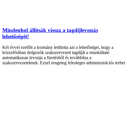
Mindenhol állítsák vissza a tagdíjlevonás
lehetőségét!
Két évvel ezelőtt a kormány letiltotta azt a lehetőséget, hogy a
közszférában dolgozók szakszervezeti tagdíját a munkáltató
automatikusan levonja a fizetésből és továbbítsa a
szakszervezeteknek. Ezzel rengeteg felesleges adminisztrációs terhet