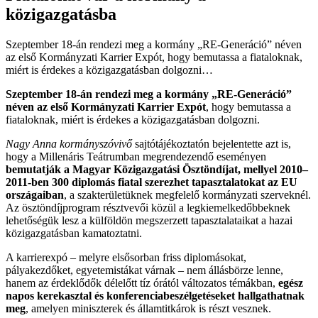
közigazgatásba
Szeptember 18-án rendezi meg a kormány „RE-Generáció” néven
az első Kormányzati Karrier Expót, hogy bemutassa a fiataloknak,
miért is érdekes a közigazgatásban dolgozni…
Szeptember 18-án rendezi meg a kormány „RE-Generáció”
néven az első Kormányzati Karrier Expót
, hogy bemutassa a
fiataloknak, miért is érdekes a közigazgatásban dolgozni.
Nagy Anna kormányszóvivő
sajtótájékoztatón bejelentette azt is,
hogy a Millenáris Teátrumban megrendezendő eseményen
bemutatják a Magyar Közigazgatási Ösztöndíjat, mellyel 2010–
2011-ben 300 diplomás fiatal szerezhet tapasztalatokat az EU
országaiban
, a szakterületüknek megfelelő kormányzati szerveknél.
Az ösztöndíjprogram résztvevői közül a legkiemelkedőbbeknek
lehetőségük lesz a külföldön megszerzett tapasztalataikat a hazai
közigazgatásban kamatoztatni.
A karrierexpó – melyre elsősorban friss diplomásokat,
pályakezdőket, egyetemistákat várnak – nem állásbörze lenne,
hanem az érdeklődők délelőtt tíz órától változatos témákban,
egész
napos kerekasztal és konferenciabeszélgetéseket hallgathatnak
meg
, amelyen miniszterek és államtitkárok is részt vesznek.