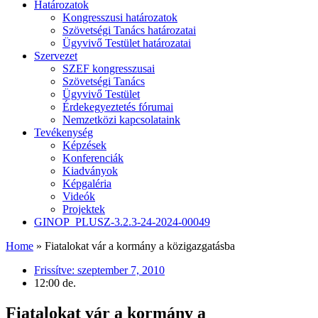
Határozatok
Kongresszusi határozatok
Szövetségi Tanács határozatai
Ügyvivő Testület határozatai
Szervezet
SZEF kongresszusai
Szövetségi Tanács
Ügyvivő Testület
Érdekegyeztetés fórumai
Nemzetközi kapcsolataink
Tevékenység
Képzések
Konferenciák
Kiadványok
Képgaléria
Videók
Projektek
GINOP_PLUSZ-3.2.3-24-2024-00049
Home
»
Fiatalokat vár a kormány a közigazgatásba
Frissítve:
szeptember 7, 2010
12:00 de.
Fiatalokat vár a kormány a