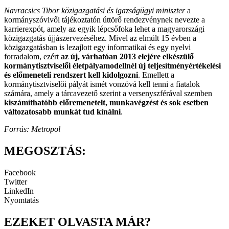
Navracsics Tibor közigazgatási és igazságügyi miniszter
a
kormányszóvivői tájékoztatón úttörő rendezvénynek nevezte a
karrierexpót, amely az egyik lépcsőfoka lehet a magyarországi
közigazgatás újjászervezéséhez. Mivel az elmúlt 15 évben a
közigazgatásban is lezajlott egy informatikai és egy nyelvi
forradalom, ezért
az új, várhatóan 2013 elejére elkészülő
kormánytisztviselői életpályamodellnél új teljesítményértékelési
és előmeneteli rendszert kell kidolgozni
. Emellett a
kormánytisztviselői pályát ismét vonzóvá kell tenni a fiatalok
számára, amely a tárcavezető szerint a versenyszférával szemben
kiszámíthatóbb előremenetelt, munkavégzést és sok esetben
változatosabb munkát tud kínálni
.
Forrás: Metropol
MEGOSZTÁS:
Facebook
Twitter
LinkedIn
Nyomtatás
EZEKET OLVASTA MÁR?