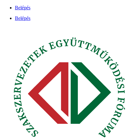
Ugrás
Belépés
a
Belépés
tartalomhoz