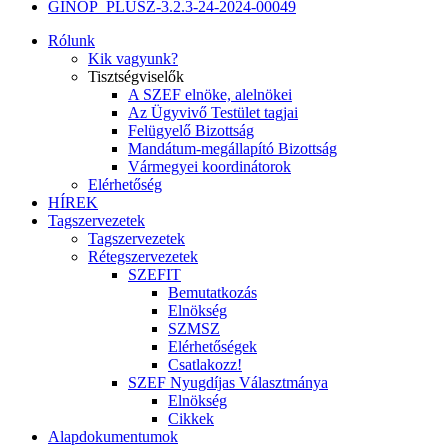
GINOP_PLUSZ-3.2.3-24-2024-00049
Rólunk
Kik vagyunk?
Tisztségviselők
A SZEF elnöke, alelnökei
Az Ügyvivő Testület tagjai
Felügyelő Bizottság
Mandátum-megállapító Bizottság
Vármegyei koordinátorok
Elérhetőség
HÍREK
Tagszervezetek
Tagszervezetek
Rétegszervezetek
SZEFIT
Bemutatkozás
Elnökség
SZMSZ
Elérhetőségek
Csatlakozz!
SZEF Nyugdíjas Választmánya
Elnökség
Cikkek
Alapdokumentumok