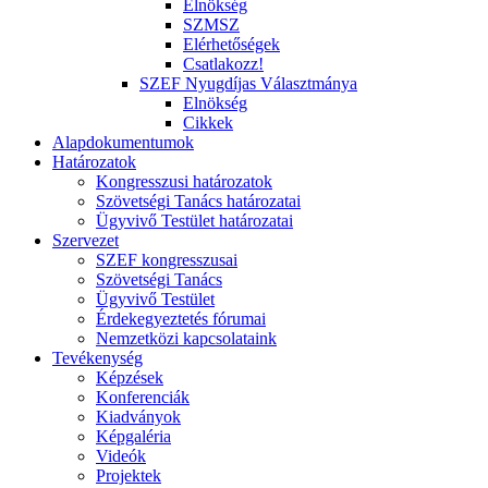
Elnökség
SZMSZ
Elérhetőségek
Csatlakozz!
SZEF Nyugdíjas Választmánya
Elnökség
Cikkek
Alapdokumentumok
Határozatok
Kongresszusi határozatok
Szövetségi Tanács határozatai
Ügyvivő Testület határozatai
Szervezet
SZEF kongresszusai
Szövetségi Tanács
Ügyvivő Testület
Érdekegyeztetés fórumai
Nemzetközi kapcsolataink
Tevékenység
Képzések
Konferenciák
Kiadványok
Képgaléria
Videók
Projektek