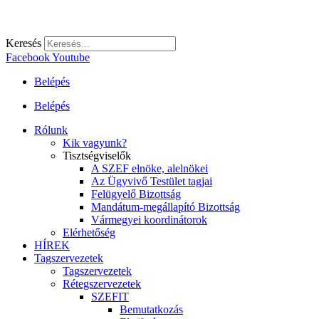
Keresés
Facebook
Youtube
Belépés
Belépés
Rólunk
Kik vagyunk?
Tisztségviselők
A SZEF elnöke, alelnökei
Az Ügyvivő Testület tagjai
Felügyelő Bizottság
Mandátum-megállapító Bizottság
Vármegyei koordinátorok
Elérhetőség
HÍREK
Tagszervezetek
Tagszervezetek
Rétegszervezetek
SZEFIT
Bemutatkozás