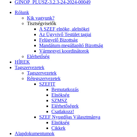
GINOP_PLUSZ-3.2.3-24-2024-00049
Rólunk
Kik vagyunk?
Tisztségviselők
A SZEF elnöke, alelnökei
Az Ügyvivő Testület tagjai
Felügyelő Bizottság
Mandátum-megállapító Bizottság
Vármegyei koordinátorok
Elérhetőség
HÍREK
Tagszervezetek
Tagszervezetek
Rétegszervezetek
SZEFIT
Bemutatkozás
Elnökség
SZMSZ
Elérhetőségek
Csatlakozz!
SZEF Nyugdíjas Választmánya
Elnökség
Cikkek
Alapdokumentumok