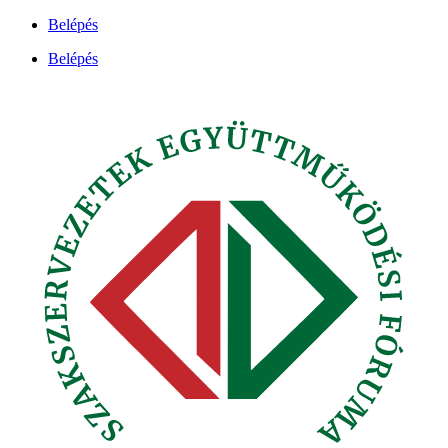
Ugrás
Belépés
a
Belépés
tartalomhoz