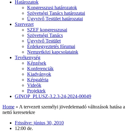
Határozatok
Kongresszusi határozatok
Szövetségi Tanács határozatai
Ügyvivő Testület határozatai
Szervezet
SZEF kongresszusai
Szövetségi Tanács
Ügyvivő Testület
Érdekegyeztetés fórumai
Nemzetközi kapcsolataink
Tevékenység
Képzések
Konferenciák
Kiadványok
Képgaléria
Videók
Projektek
GINOP_PLUSZ-3.2.3-24-2024-00049
Home
»
A tervezett személyi jövedelemadó változások hatása a
nettó keresetekre
Frissítve:
június 30, 2010
12:00 de.