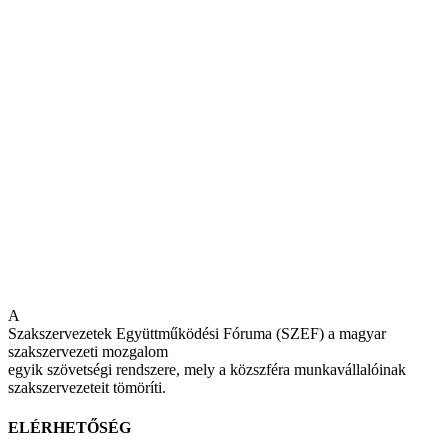
A
Szakszervezetek Együttműködési Fóruma (SZEF) a magyar
szakszervezeti mozgalom
egyik szövetségi rendszere, mely a közszféra munkavállalóinak
szakszervezeteit tömöríti.
ELÉRHETŐSÉG