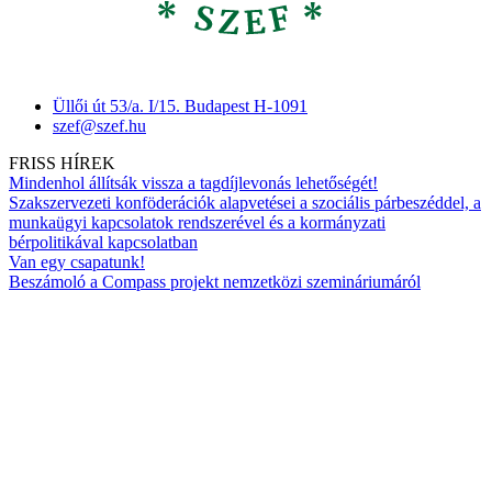
Üllői út 53/a. I/15. Budapest H-1091
szef@szef.hu
FRISS HÍREK
Mindenhol állítsák vissza a tagdíjlevonás lehetőségét!
Szakszervezeti konföderációk alapvetései a szociális párbeszéddel, a
munkaügyi kapcsolatok rendszerével és a kormányzati
bérpolitikával kapcsolatban
Van egy csapatunk!
Beszámoló a Compass projekt nemzetközi szemináriumáról