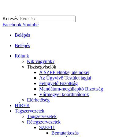
Keresés
Facebook
Youtube
Belépés
Belépés
Rólunk
Kik vagyunk?
Tisztségviselők
A SZEF elnöke, alelnökei
Az Ügyvivő Testület tagjai
Felügyelő Bizottság
Mandátum-megállapító Bizottság
Vármegyei koordinátorok
Elérhetőség
HÍREK
Tagszervezetek
Tagszervezetek
Rétegszervezetek
SZEFIT
Bemutatkozás