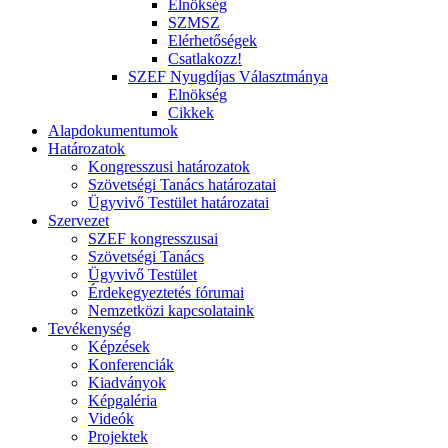
Elnökség
SZMSZ
Elérhetőségek
Csatlakozz!
SZEF Nyugdíjas Választmánya
Elnökség
Cikkek
Alapdokumentumok
Határozatok
Kongresszusi határozatok
Szövetségi Tanács határozatai
Ügyvivő Testület határozatai
Szervezet
SZEF kongresszusai
Szövetségi Tanács
Ügyvivő Testület
Érdekegyeztetés fórumai
Nemzetközi kapcsolataink
Tevékenység
Képzések
Konferenciák
Kiadványok
Képgaléria
Videók
Projektek