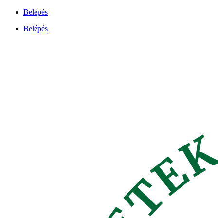
Ugrás
Belépés
a
Belépés
tartalomhoz