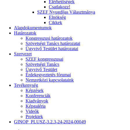
Elérhetőségek
Csatlakozz!
SZEF Nyugdíjas Választmánya
Elnökség
Cikkek
Alapdokumentumok
Határozatok
Kongresszusi határozatok
Szövetségi Tanács határozatai
Ügyvivő Testület határozatai
Szervezet
SZEF kongresszusai
Szövetségi Tanács
Ügyvivő Testület
Érdekegyeztetés fórumai
Nemzetközi kapcsolataink
Tevékenység
Képzések
Konferenciák
Kiadványok
Képgaléria
Videók
Projektek
GINOP_PLUSZ-3.2.3-24-2024-00049