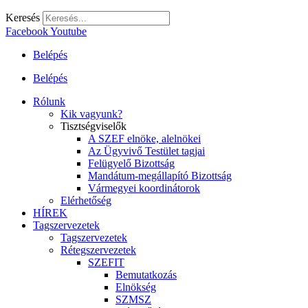
Keresés
Facebook
Youtube
Belépés
Belépés
Rólunk
Kik vagyunk?
Tisztségviselők
A SZEF elnöke, alelnökei
Az Ügyvivő Testület tagjai
Felügyelő Bizottság
Mandátum-megállapító Bizottság
Vármegyei koordinátorok
Elérhetőség
HÍREK
Tagszervezetek
Tagszervezetek
Rétegszervezetek
SZEFIT
Bemutatkozás
Elnökség
SZMSZ