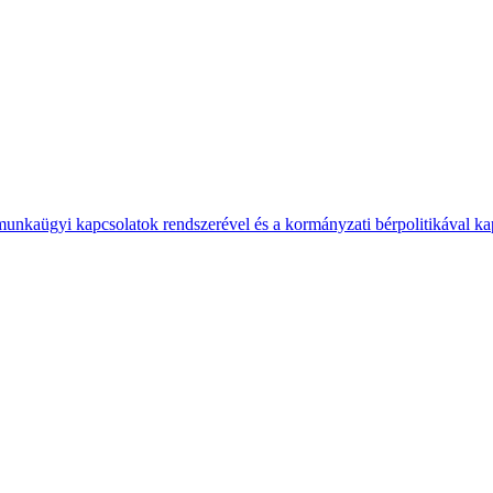
 munkaügyi kapcsolatok rendszerével és a kormányzati bérpolitikával k