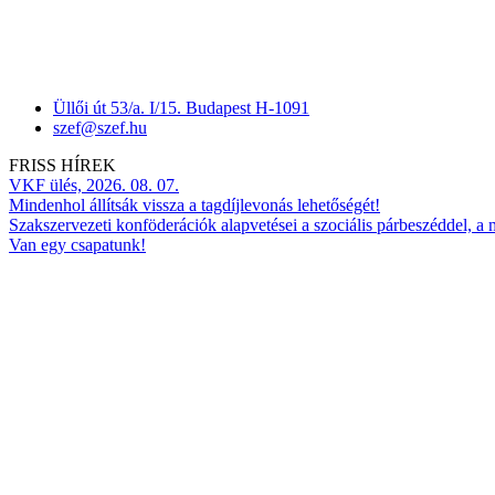
Üllői út 53/a. I/15. Budapest H-1091
szef@szef.hu
FRISS HÍREK
VKF ülés, 2026. 08. 07.
Mindenhol állítsák vissza a tagdíjlevonás lehetőségét!
Szakszervezeti konföderációk alapvetései a szociális párbeszéddel, a
Van egy csapatunk!