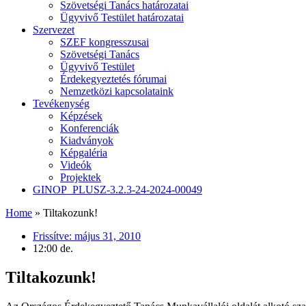
Szövetségi Tanács határozatai
Ügyvivő Testület határozatai
Szervezet
SZEF kongresszusai
Szövetségi Tanács
Ügyvivő Testület
Érdekegyeztetés fórumai
Nemzetközi kapcsolataink
Tevékenység
Képzések
Konferenciák
Kiadványok
Képgaléria
Videók
Projektek
GINOP_PLUSZ-3.2.3-24-2024-00049
Home
»
Tiltakozunk!
Frissítve:
május 31, 2010
12:00 de.
Tiltakozunk!