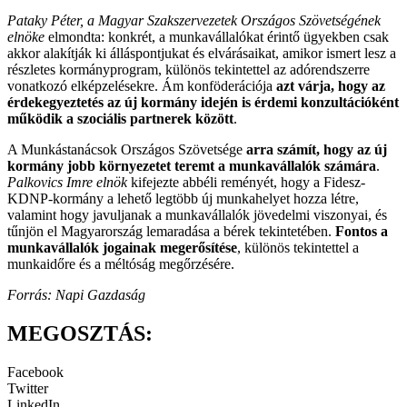
Pataky Péter, a Magyar Szakszervezetek Országos Szövetségének
elnöke
elmondta: konkrét, a munkavállalókat érintő ügyekben csak
akkor alakítják ki álláspontjukat és elvárásaikat, amikor ismert lesz a
részletes kormányprogram, különös tekintettel az adórendszerre
vonatkozó elképzelésekre. Ám konföderációja
azt várja, hogy az
érdekegyeztetés az új kormány idején is érdemi konzultációként
működik a szociális partnerek között
.
A Munkástanácsok Országos Szövetsége
arra számít, hogy az új
kormány jobb környezetet teremt a munkavállalók számára
.
Palkovics Imre elnök
kifejezte abbéli reményét, hogy a Fidesz-
KDNP-kormány a lehető legtöbb új munkahelyet hozza létre,
valamint hogy javuljanak a munkavállalók jövedelmi viszonyai, és
tűnjön el Magyarország lemaradása a bérek tekintetében.
Fontos a
munkavállalók jogainak megerősítése
, különös tekintettel a
munkaidőre és a méltóság megőrzésére.
Forrás: Napi Gazdaság
MEGOSZTÁS:
Facebook
Twitter
LinkedIn