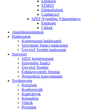
Elnökség
SZMSZ
Elérhetőségek
Csatlakozz!
SZEF Nyugdíjas Választmánya
Elnökség
Cikkek
Alapdokumentumok
Határozatok
Kongresszusi határozatok
Szövetségi Tanács határozatai
Ügyvivő Testület határozatai
Szervezet
SZEF kongresszusai
Szövetségi Tanács
Ügyvivő Testület
Érdekegyeztetés fórumai
Nemzetközi kapcsolataink
Tevékenység
Képzések
Konferenciák
Kiadványok
Képgaléria
Videók
Projektek