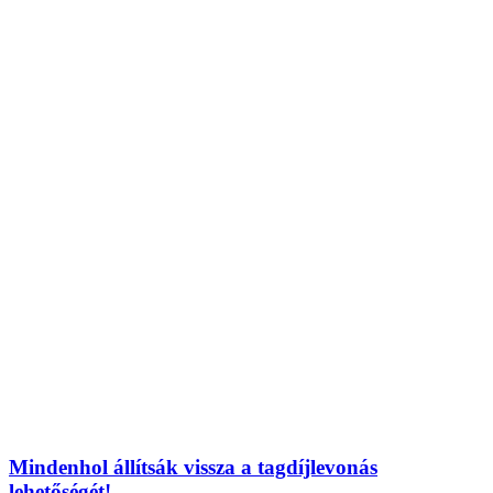
Mindenhol állítsák vissza a tagdíjlevonás
lehetőségét!