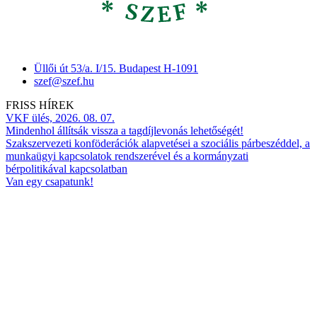
Üllői út 53/a. I/15. Budapest H-1091
szef@szef.hu
FRISS HÍREK
VKF ülés, 2026. 08. 07.
Mindenhol állítsák vissza a tagdíjlevonás lehetőségét!
Szakszervezeti konföderációk alapvetései a szociális párbeszéddel, a
munkaügyi kapcsolatok rendszerével és a kormányzati
bérpolitikával kapcsolatban
Van egy csapatunk!