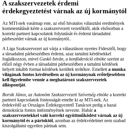
A szakszervezetek érdemi
érdekegyeztetést várnak az új kormánytól
Az MTI-nek vasárnap este, az első hivatalos választási eredmények
kommentálását kérte a szakszervezeti vezetőktől, akik elsősorban a
korrekt partneri kapcsolatok folytatását és érdemi társadalmi
párbeszédet várnak az új kormánytól..
A Liga Szakszervezet azt várja a választáson nyertes Fidesztől, hogy
a társadalmi párbeszédben érdemi, azaz tartalmi kérdésekkel
foglalkozzon, mivel
Gaskó István, a konföderáció elnöke
szerint az
előző négy évben a társadalmi párbeszédben a tartalmi kérdések
helyett inkább formai kérdések kerültek terítékre. Emellett
a munka
világának fontos kérdéseiben az új kormánynak erőteljesebben
kell figyelembe vennie a meghatározó szakszervezetek
álláspontját
.
Borsik János, az Autonóm Szakszervezeti Szövetség elnöke
a korrekt
partneri kapcsolatok fontosságát emelte ki az MTI-nek. Az
érdekvédő az Országos Érdekegyeztető Tanácsot pedig a hazai
demokrácia fontos intézményének nevezte. Habár
a
szakszervezetekkel való korrekt együttműködést várnak az új
kormánytól és a pártoktól
, azonban az érdekvédelmet nem szabad
kiszolgáltatni egyetlen pártnak sem.