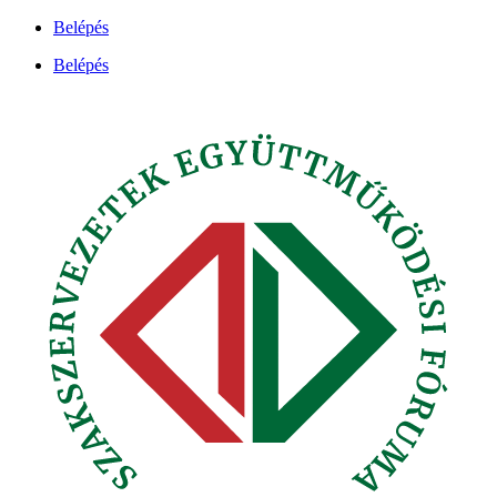
Ugrás
Belépés
a
Belépés
tartalomhoz