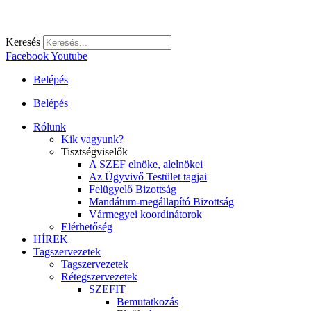
Keresés
Facebook
Youtube
Belépés
Belépés
Rólunk
Kik vagyunk?
Tisztségviselők
A SZEF elnöke, alelnökei
Az Ügyvivő Testület tagjai
Felügyelő Bizottság
Mandátum-megállapító Bizottság
Vármegyei koordinátorok
Elérhetőség
HÍREK
Tagszervezetek
Tagszervezetek
Rétegszervezetek
SZEFIT
Bemutatkozás