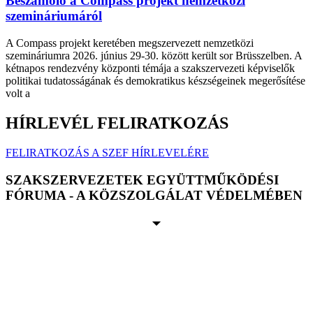
Beszámoló a Compass projekt nemzetközi
szemináriumáról
A Compass projekt keretében megszervezett nemzetközi
szemináriumra 2026. június 29-30. között került sor Brüsszelben. A
kétnapos rendezvény központi témája a szakszervezeti képviselők
politikai tudatosságának és demokratikus készségeinek megerősítése
volt a
HÍRLEVÉL FELIRATKOZÁS
FELIRATKOZÁS A SZEF HÍRLEVELÉRE
SZAKSZERVEZETEK EGYÜTTMŰKÖDÉSI
FÓRUMA - A KÖZSZOLGÁLAT VÉDELMÉBEN