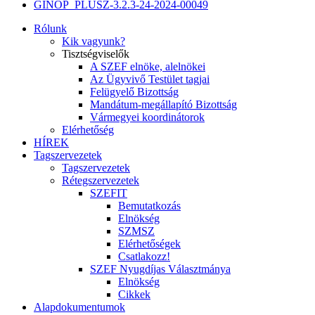
GINOP_PLUSZ-3.2.3-24-2024-00049
Rólunk
Kik vagyunk?
Tisztségviselők
A SZEF elnöke, alelnökei
Az Ügyvivő Testület tagjai
Felügyelő Bizottság
Mandátum-megállapító Bizottság
Vármegyei koordinátorok
Elérhetőség
HÍREK
Tagszervezetek
Tagszervezetek
Rétegszervezetek
SZEFIT
Bemutatkozás
Elnökség
SZMSZ
Elérhetőségek
Csatlakozz!
SZEF Nyugdíjas Választmánya
Elnökség
Cikkek
Alapdokumentumok