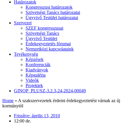
Határozatok
Kongresszusi határozatok
Szövetségi Tanács határozatai
Ügyvivő Testület határozatai
Szervezet
SZEF kongresszusai
Szövetségi Tanács
Ügyvivő Testület
Érdekegyeztetés fórumai
Nemzetközi kapcsolataink
Tevékenység
Képzések
Konferenciák
Kiadványok
Képgaléria
Videók
Projektek
GINOP_PLUSZ-3.2.3-24-2024-00049
Home
»
A szakszervezetek érdemi érdekegyeztetést várnak az új
kormánytól
Frissítve:
április 13, 2010
12:00 de.