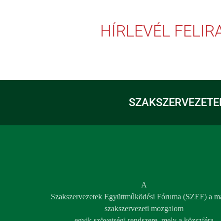
HÍRLEVÉL FELI
SZAKSZERVEZETE
A
Szakszervezetek Együttműködési Fóruma (SZEF) a m
szakszervezeti mozgalom
egyik szövetségi rendszere, mely a közszféra