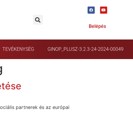
Belépés
TEVÉKENYSÉG
GINOP_PLUSZ-3.2.3-24-2024-00049
g
etése
ociális partnerek és az európai