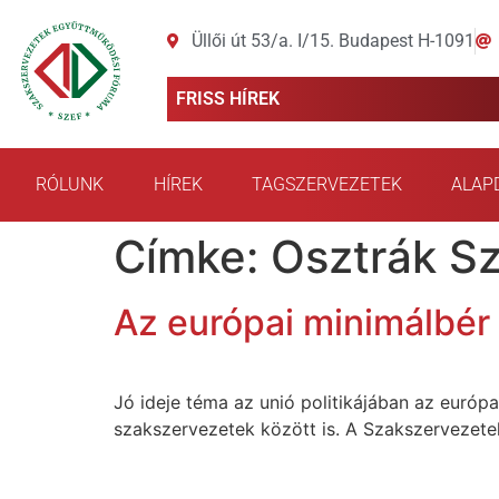
Üllői út 53/a. I/15. Budapest H-1091
FRISS HÍREK
RÓLUNK
HÍREK
TAGSZERVEZETEK
ALAP
Címke:
Osztrák S
Az európai minimálbér
Jó ideje téma az unió politikájában az európa
szakszervezetek között is. A Szakszervezet