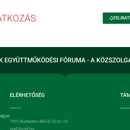
RATKOZÁS
FELIRAT
K EGYÜTTMŰKÖDÉSI FÓRUMA - A KÖZSZOLG
ELÉRHETŐSÉG
TÁ
agyar
1091 Budapest Üllői út 53/a I.15.
szef@szef.hu