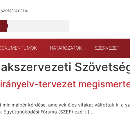
szef@szef.hu
DOKUMENTUMOK
HATÁROZATOK
SZERVEZET
zakszervezeti Szövetsé
 irányelv-tervezet megismert
i minimálbér kérdése, amelyek éles vitákat váltottak ki a sz
ek Együttműködési Fóruma (SZEF) ezért […]