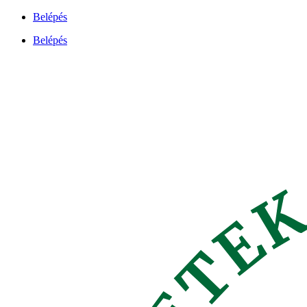
Ugrás
Belépés
a
Belépés
tartalomhoz