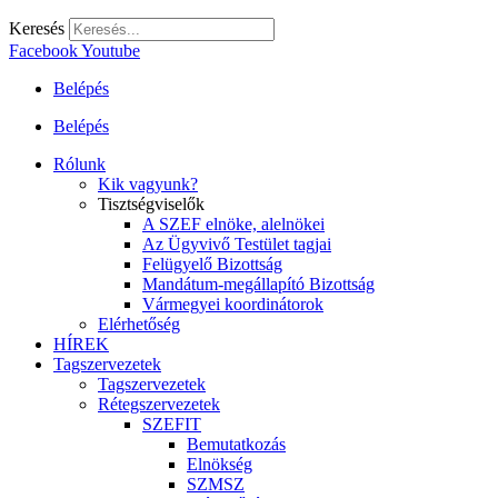
Keresés
Facebook
Youtube
Belépés
Belépés
Rólunk
Kik vagyunk?
Tisztségviselők
A SZEF elnöke, alelnökei
Az Ügyvivő Testület tagjai
Felügyelő Bizottság
Mandátum-megállapító Bizottság
Vármegyei koordinátorok
Elérhetőség
HÍREK
Tagszervezetek
Tagszervezetek
Rétegszervezetek
SZEFIT
Bemutatkozás
Elnökség
SZMSZ