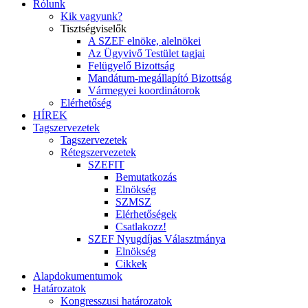
Rólunk
Kik vagyunk?
Tisztségviselők
A SZEF elnöke, alelnökei
Az Ügyvivő Testület tagjai
Felügyelő Bizottság
Mandátum-megállapító Bizottság
Vármegyei koordinátorok
Elérhetőség
HÍREK
Tagszervezetek
Tagszervezetek
Rétegszervezetek
SZEFIT
Bemutatkozás
Elnökség
SZMSZ
Elérhetőségek
Csatlakozz!
SZEF Nyugdíjas Választmánya
Elnökség
Cikkek
Alapdokumentumok
Határozatok
Kongresszusi határozatok