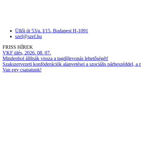
Üllői út 53/a. I/15. Budapest H-1091
szef@szef.hu
FRISS HÍREK
VKF ülés, 2026. 08. 07.
Mindenhol állítsák vissza a tagdíjlevonás lehetőségét!
Szakszervezeti konföderációk alapvetései a szociális párbeszéddel, a
Van egy csapatunk!