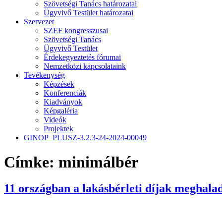
Szövetségi Tanács határozatai
Ügyvivő Testület határozatai
Szervezet
SZEF kongresszusai
Szövetségi Tanács
Ügyvivő Testület
Érdekegyeztetés fórumai
Nemzetközi kapcsolataink
Tevékenység
Képzések
Konferenciák
Kiadványok
Képgaléria
Videók
Projektek
GINOP_PLUSZ-3.2.3-24-2024-00049
Címke:
minimálbér
11 országban a lakásbérleti díjak meghal