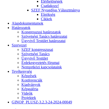
Elérhetőségek
Csatlakozz!
SZEF Nyugdíjas Választmánya
Elnökség
Cikkek
Alapdokumentumok
Határozatok
Kongresszusi határozatok
Szövetségi Tanács határozatai
Ügyvivő Testület határozatai
Szervezet
SZEF kongresszusai
Szövetségi Tanács
Ügyvivő Testület
Érdekegyeztetés fórumai
Nemzetközi kapcsolataink
Tevékenység
Képzések
Konferenciák
Kiadványok
Képgaléria
Videók
Projektek
GINOP_PLUSZ-3.2.3-24-2024-00049