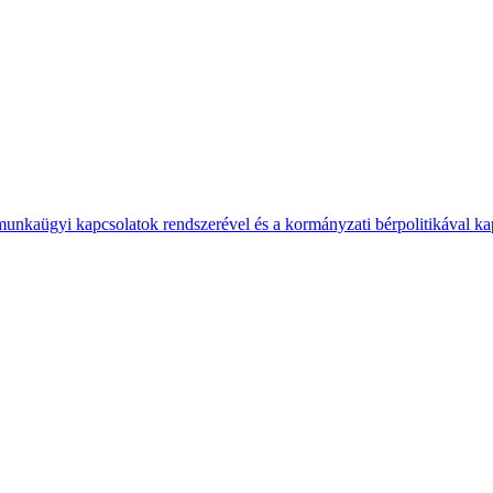
 munkaügyi kapcsolatok rendszerével és a kormányzati bérpolitikával k