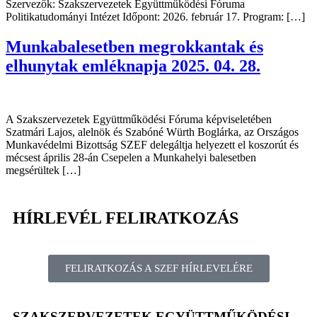
Szervezők: Szakszervezetek Együttműködési Fóruma
Politikatudományi Intézet Időpont: 2026. február 17. Program: […]
Munkabalesetben megrokkantak és
elhunytak emléknapja 2025. 04. 28.
A Szakszervezetek Együttműködési Fóruma képviseletében
Szatmári Lajos, alelnök és Szabóné Würth Boglárka, az Országos
Munkavédelmi Bizottság SZEF delegáltja helyezett el koszorút és
mécsest április 28-án Csepelen a Munkahelyi balesetben
megsérültek […]
HÍRLEVÉL FELIRATKOZÁS
FELIRATKOZÁS A SZEF HÍRLEVELÉRE
SZAKSZERVEZETEK EGYÜTTMŰKÖDÉSI