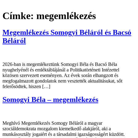
Címke:
megemlékezés
Megemlékezés Somogyi Béláról és Bacsó
Béláról
2026-ban is megemlékeztünk Somogyi Béla és Bacsó Béla
nyughelyénél és emléktáblájánál a Politikatörténeti Intézettel
közösen szervezett eseményen. Az évek során elhangzott és
megfogalmazott gondolatok nem vesztették aktualitásukat, sőt
felerősödtek, hiszen […]
Somogyi Béla – megemlékezés
Meghívó Megemlékezés Somogy Béláról a magyar
szociáldemokrata mozgalom kiemelkedő alakjáról, aki a
munkásosztály jogaiért és a társadalmi igazságosságért küzdött.