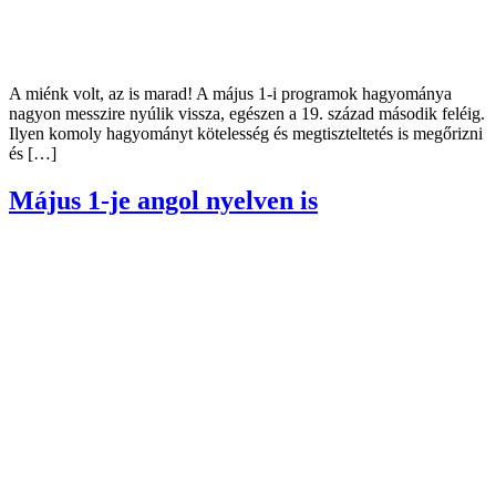
A miénk volt, az is marad! A május 1-i programok hagyománya
nagyon messzire nyúlik vissza, egészen a 19. század második feléig.
Ilyen komoly hagyományt kötelesség és megtiszteltetés is megőrizni
és […]
Május 1-je angol nyelven is