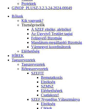
Projektek
GINOP_PLUSZ-3.2.3-24-2024-00049
Rólunk
Kik vagyunk?
Tisztségviselők
A SZEF elnöke, alelnökei
Az Ügyvivő Testület tagjai
Felügyelő Bizottság
Mandátum-megállapító Bizottság
Vármegyei koordinátorok
Elérhetőség
HÍREK
Tagszervezetek
Tagszervezetek
Rétegszervezetek
SZEFIT
Bemutatkozás
Elnökség
SZMSZ
Elérhetőségek
Csatlakozz!
SZEF Nyugdíjas Választmánya
Elnökség
Cikkek