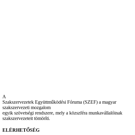
A
Szakszervezetek Együttműködési Fóruma (SZEF) a magyar
szakszervezeti mozgalom
egyik szövetségi rendszere, mely a közszféra munkavállalóinak
szakszervezeteit tömöríti.
ELÉRHETŐSÉG