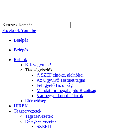
Keresés
Facebook
Youtube
Belépés
Belépés
Rólunk
Kik vagyunk?
Tisztségviselők
A SZEF elnöke, alelnökei
Az Ügyvivő Testület tagjai
Felügyelő Bizottság
Mandátum-megállapító Bizottság
Vármegyei koordinátorok
Elérhetőség
HÍREK
Tagszervezetek
Tagszervezetek
Rétegszervezetek
SZEFIT