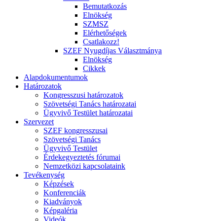
Bemutatkozás
Elnökség
SZMSZ
Elérhetőségek
Csatlakozz!
SZEF Nyugdíjas Választmánya
Elnökség
Cikkek
Alapdokumentumok
Határozatok
Kongresszusi határozatok
Szövetségi Tanács határozatai
Ügyvivő Testület határozatai
Szervezet
SZEF kongresszusai
Szövetségi Tanács
Ügyvivő Testület
Érdekegyeztetés fórumai
Nemzetközi kapcsolataink
Tevékenység
Képzések
Konferenciák
Kiadványok
Képgaléria
Videók