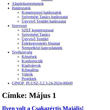
Alapdokumentumok
Határozatok
Kongresszusi határozatok
Szövetségi Tanács határozatai
Ügyvivő Testület határozatai
Szervezet
SZEF kongresszusai
Szövetségi Tanács
Ügyvivő Testület
Érdekegyeztetés fórumai
Nemzetközi kapcsolataink
Tevékenység
Képzések
Konferenciák
Kiadványok
Képgaléria
Videók
Projektek
GINOP_PLUSZ-3.2.3-24-2024-00049
Címke:
Május 1
Ilyen volt a Csakazértis Majális!