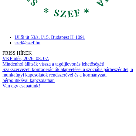
Üllői út 53/a. I/15. Budapest H-1091
szef@szef.hu
FRISS HÍREK
VKF ülés, 2026. 08. 07.
Mindenhol állítsák vissza a tagdíjlevonás lehetőségét!
Szakszervezeti konföderációk alapvetései a szociális párbeszéddel, a
munkaügyi kapcsolatok rendszerével és a kormányzati
bérpolitikával kapcsolatban
Van egy csapatunk!