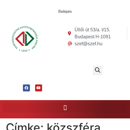
Belépés
Üllői út 53/a. I/15.
Budapest H-1091
szef@szef.hu
Címke:
közszféra