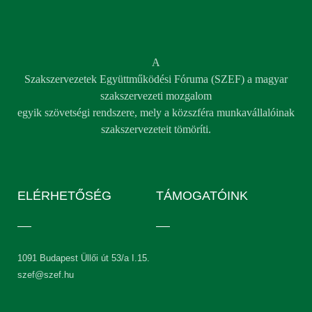
A
Szakszervezetek Együttműködési Fóruma (SZEF) a magyar
szakszervezeti mozgalom
egyik szövetségi rendszere, mely a közszféra munkavállalóinak
szakszervezeteit tömöríti.
ELÉRHETŐSÉG
TÁMOGATÓINK
1091 Budapest Üllői út 53/a I.15.
szef@szef.hu